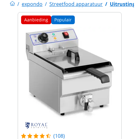
/
expondo
/
Streetfood apparatuur
/
Uitrusting 
Aanbieding
Populair
(108)