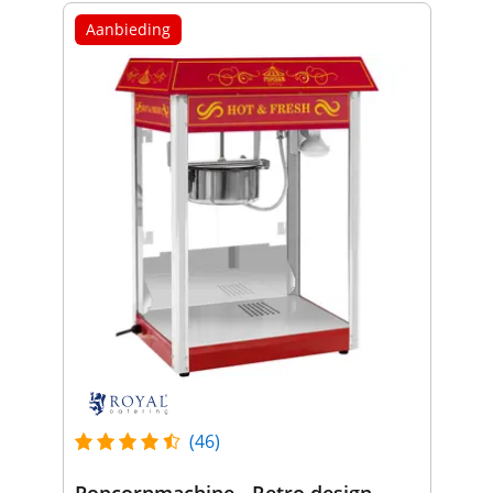
Aanbieding
(46)
Popcornmachine - Retro design -