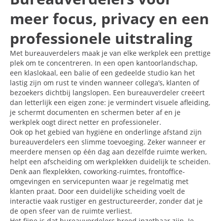
meer focus, privacy en een
professionele uitstraling
Met bureauverdelers maak je van elke werkplek een prettige
plek om te concentreren. In een open kantoorlandschap,
een klaslokaal, een balie of een gedeelde studio kan het
lastig zijn om rust te vinden wanneer collega’s, klanten of
bezoekers dichtbij langslopen. Een bureauverdeler creëert
dan letterlijk een eigen zone: je vermindert visuele afleiding,
je schermt documenten en schermen beter af en je
werkplek oogt direct netter en professioneler.
Ook op het gebied van hygiëne en onderlinge afstand zijn
bureauverdelers een slimme toevoeging. Zeker wanneer er
meerdere mensen op één dag aan dezelfde ruimte werken,
helpt een afscheiding om werkplekken duidelijk te scheiden.
Denk aan flexplekken, coworking-ruimtes, frontoffice-
omgevingen en servicepunten waar je regelmatig met
klanten praat. Door een duidelijke scheiding voelt de
interactie vaak rustiger en gestructureerder, zonder dat je
de open sfeer van de ruimte verliest.
Het fijne is dat bureauverdelers breed inzetbaar zijn. Je