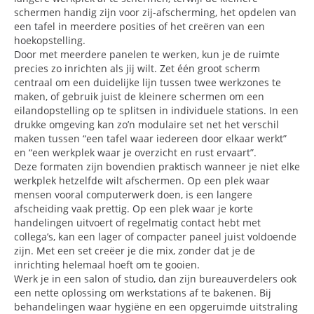
schermen handig zijn voor zij-afscherming, het opdelen van
een tafel in meerdere posities of het creëren van een
hoekopstelling.
Door met meerdere panelen te werken, kun je de ruimte
precies zo inrichten als jij wilt. Zet één groot scherm
centraal om een duidelijke lijn tussen twee werkzones te
maken, of gebruik juist de kleinere schermen om een
eilandopstelling op te splitsen in individuele stations. In een
drukke omgeving kan zo’n modulaire set net het verschil
maken tussen “een tafel waar iedereen door elkaar werkt”
en “een werkplek waar je overzicht en rust ervaart”.
Deze formaten zijn bovendien praktisch wanneer je niet elke
werkplek hetzelfde wilt afschermen. Op een plek waar
mensen vooral computerwerk doen, is een langere
afscheiding vaak prettig. Op een plek waar je korte
handelingen uitvoert of regelmatig contact hebt met
collega’s, kan een lager of compacter paneel juist voldoende
zijn. Met een set creëer je die mix, zonder dat je de
inrichting helemaal hoeft om te gooien.
Werk je in een salon of studio, dan zijn bureauverdelers ook
een nette oplossing om werkstations af te bakenen. Bij
behandelingen waar hygiëne en een opgeruimde uitstraling