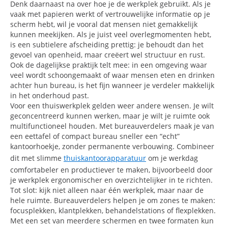
Denk daarnaast na over hoe je de werkplek gebruikt. Als je
vaak met papieren werkt of vertrouwelijke informatie op je
scherm hebt, wil je vooral dat mensen niet gemakkelijk
kunnen meekijken. Als je juist veel overlegmomenten hebt,
is een subtielere afscheiding prettig: je behoudt dan het
gevoel van openheid, maar creëert wel structuur en rust.
Ook de dagelijkse praktijk telt mee: in een omgeving waar
veel wordt schoongemaakt of waar mensen eten en drinken
achter hun bureau, is het fijn wanneer je verdeler makkelijk
in het onderhoud past.
Voor een thuiswerkplek gelden weer andere wensen. Je wilt
geconcentreerd kunnen werken, maar je wilt je ruimte ook
multifunctioneel houden. Met bureauverdelers maak je van
een eettafel of compact bureau sneller een “echt”
kantoorhoekje, zonder permanente verbouwing. Combineer
dit met slimme
thuiskantoorapparatuur
om je werkdag
comfortabeler en productiever te maken, bijvoorbeeld door
je werkplek ergonomischer en overzichtelijker in te richten.
Tot slot: kijk niet alleen naar één werkplek, maar naar de
hele ruimte. Bureauverdelers helpen je om zones te maken:
focusplekken, klantplekken, behandelstations of flexplekken.
Met een set van meerdere schermen en twee formaten kun