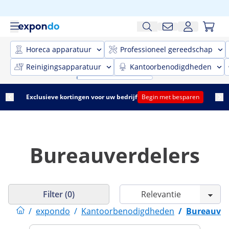
Horeca apparatuur
Professioneel gereedschap
Reinigingsapparatuur
Kantoorbenodigdheden
Exclusieve kortingen voor uw bedrijf
Begin met besparen
Bureauverdelers
Filter (0)
/
expondo
/
Kantoorbenodigdheden
/
Bureauver