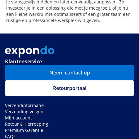
je stapsgewijs indelen en later eenvoudig aanpassen. Zo
investeer je in een oplossing die met je meegroeit, of je nu
een kleine werkruimte optimaliseert of een groter team een
rustige en professionele werkplek wilt geven.
Klantenservice
Neem contact op
Retourportaal
Verzendinformatie
Verzending volgen
Mijn account
Retour & Herroeping
Premium Garantie
FAQs