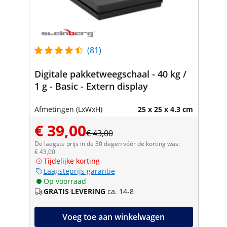
(81)
Digitale pakketweegschaal - 40 kg /
1 g - Basic - Extern display
Afmetingen (LxWxH)
25 x 25 x 4.3 cm
€ 39,00
€ 43,00
De laagste prijs in de 30 dagen vóór de korting was:
€ 43,00
Tijdelijke korting
Laagsteprijs garantie
Op voorraad
GRATIS LEVERING
ca. 14-8
Voeg toe aan winkelwagen