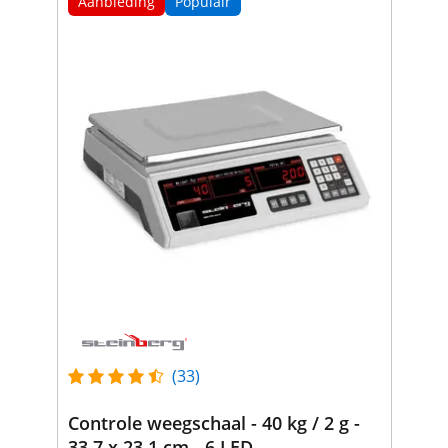
Aanbieding
Populair
(33)
Controle weegschaal - 40 kg / 2 g -
33,7 x 23,1 cm - 6 LED