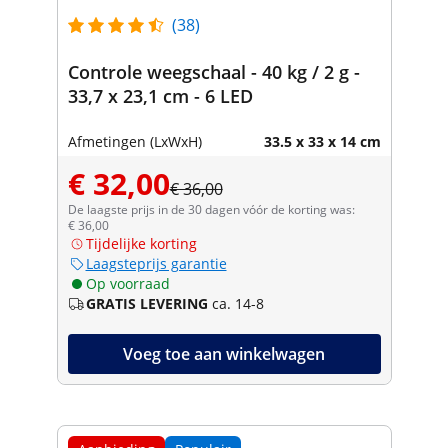
(38)
Controle weegschaal - 40 kg / 2 g -
33,7 x 23,1 cm - 6 LED
Afmetingen (LxWxH)
33.5 x 33 x 14 cm
€ 32,00
€ 36,00
De laagste prijs in de 30 dagen vóór de korting was:
€ 36,00
Tijdelijke korting
Laagsteprijs garantie
Op voorraad
GRATIS LEVERING
ca. 14-8
Voeg toe aan winkelwagen