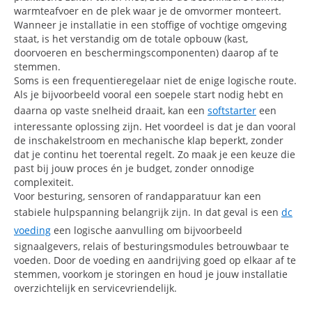
warmteafvoer en de plek waar je de omvormer monteert.
Wanneer je installatie in een stoffige of vochtige omgeving
staat, is het verstandig om de totale opbouw (kast,
doorvoeren en beschermingscomponenten) daarop af te
stemmen.
Soms is een frequentieregelaar niet de enige logische route.
Als je bijvoorbeeld vooral een soepele start nodig hebt en
daarna op vaste snelheid draait, kan een
softstarter
een
interessante oplossing zijn. Het voordeel is dat je dan vooral
de inschakelstroom en mechanische klap beperkt, zonder
dat je continu het toerental regelt. Zo maak je een keuze die
past bij jouw proces én je budget, zonder onnodige
complexiteit.
Voor besturing, sensoren of randapparatuur kan een
stabiele hulpspanning belangrijk zijn. In dat geval is een
dc
voeding
een logische aanvulling om bijvoorbeeld
signaalgevers, relais of besturingsmodules betrouwbaar te
voeden. Door de voeding en aandrijving goed op elkaar af te
stemmen, voorkom je storingen en houd je jouw installatie
overzichtelijk en servicevriendelijk.