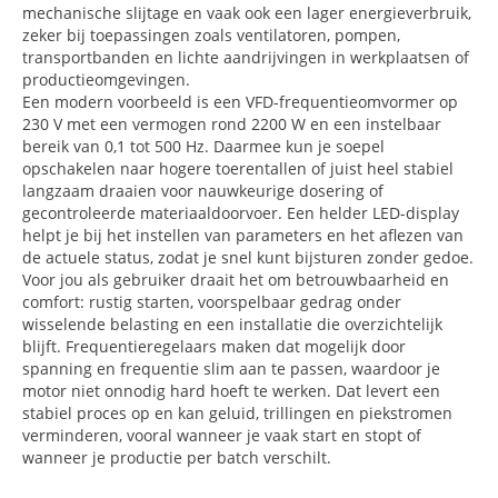
mechanische slijtage en vaak ook een lager energieverbruik,
zeker bij toepassingen zoals ventilatoren, pompen,
transportbanden en lichte aandrijvingen in werkplaatsen of
productieomgevingen.
Een modern voorbeeld is een VFD-frequentieomvormer op
230 V met een vermogen rond 2200 W en een instelbaar
bereik van 0,1 tot 500 Hz. Daarmee kun je soepel
opschakelen naar hogere toerentallen of juist heel stabiel
langzaam draaien voor nauwkeurige dosering of
gecontroleerde materiaaldoorvoer. Een helder LED-display
helpt je bij het instellen van parameters en het aflezen van
de actuele status, zodat je snel kunt bijsturen zonder gedoe.
Voor jou als gebruiker draait het om betrouwbaarheid en
comfort: rustig starten, voorspelbaar gedrag onder
wisselende belasting en een installatie die overzichtelijk
blijft. Frequentieregelaars maken dat mogelijk door
spanning en frequentie slim aan te passen, waardoor je
motor niet onnodig hard hoeft te werken. Dat levert een
stabiel proces op en kan geluid, trillingen en piekstromen
verminderen, vooral wanneer je vaak start en stopt of
wanneer je productie per batch verschilt.