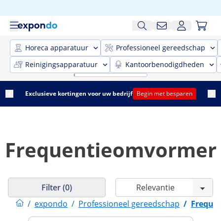
Horeca apparatuur
Professioneel gereedschap
Reinigingsapparatuur
Kantoorbenodigdheden
Exclusieve kortingen voor uw bedrijf
Begin met besparen
Frequentieomvormer
Filter (0)
/
expondo
/
Professioneel gereedschap
/
Freque