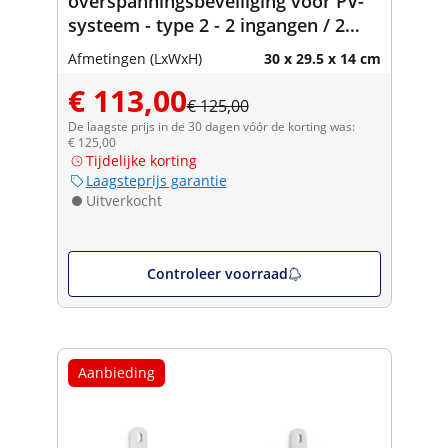
overspanningsbeveiliging voor PV-
systeem - type 2 - 2 ingangen / 2
uitgangen - 600 V - IP65
Afmetingen (LxWxH)
30 x 29.5 x 14 cm
€ 113,00
€ 125,00
De laagste prijs in de 30 dagen vóór de korting was:
€ 125,00
Tijdelijke korting
Laagsteprijs garantie
Uitverkocht
Controleer voorraad
Aanbieding