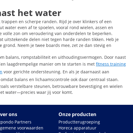
aast het water
trappen en scherpe randen. Rijd je over klinkers of een
ut water even af te spoelen, vooral rond wielen, assen en
t de volle zon om veroudering van onderdelen te beperken.
at uitstekende delen niet tegen harde randen tikken. Heb je
de grond. Neem je twee boards mee, zet ze dan stevig en
om balans, rompstabiliteit en uithoudingsvermogen. Door naast
s. Een laagdrempelige manier om te starten is met
fitness training
en
voor gerichte ondersteuning. En als je daarnaast aan
mdat balans en lichaamscontrole ook daar centraal staan.
s zoals verstelbare steunen, betrouwbare bevestiging en wielen
het water—precies waar jij voor komt.
ver ons
Onze producten
xpondo Partners
Productterugroeping
lgemene voorwaarden
Horeca apparatuur