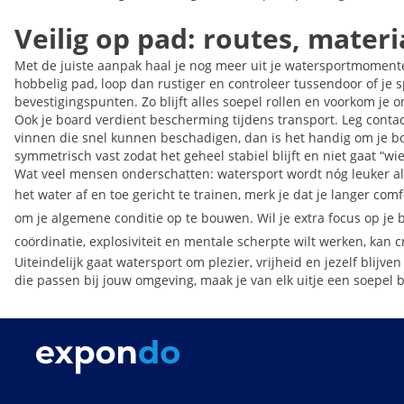
Veilig op pad: routes, mater
Met de juiste aanpak haal je nog meer uit je watersportmomente
hobbelig pad, loop dan rustiger en controleer tussendoor of je s
bevestigingspunten. Zo blijft alles soepel rollen en voorkom je 
Ook je board verdient bescherming tijdens transport. Leg conta
vinnen die snel kunnen beschadigen, dan is het handig om je bo
symmetrisch vast zodat het geheel stabiel blijft en niet gaat “w
Wat veel mensen onderschatten: watersport wordt nóg leuker al
het water af en toe gericht te trainen, merk je dat je langer co
om je algemene conditie op te bouwen. Wil je extra focus op je 
coördinatie, explosiviteit en mentale scherpte wilt werken, kan 
Uiteindelijk gaat watersport om plezier, vrijheid en jezelf bli
die passen bij jouw omgeving, maak je van elk uitje een soepel b