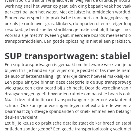
Watersport draait om vrijheid: even weg van de drukte, je hoofd
werk nog snel het water op gaat, één ding bepaalt vaak hoe vaak
parkeert pal aan het water. Met de juiste hulpmiddelen wordt de
Binnen watersport zijn praktische transport- en draagoplossing
ook als je route over gras, klinkers, duinpaden of een steiger l
resultaat: je bent sneller startklaar, je materiaal blijft langer 
Vooral als je met z’n tweeën gaat, meerdere boards meeneemt of 
transportmiddelen. Een goede oplossing is niet alleen praktisch
SUP transportwagen: stabiel
Een sup transportwagen is gemaakt om het zware werk van je over 
blijven fris, je handen zijn vrijer om je peddel of tas mee te ne
de auto of fietsenstalling ligt, merk je direct hoeveel makkelijker
Een populair type binnen deze categorie is de sup transportwag
wie graag een extra board bij zich heeft. Door de verdeling van 
draagvermogen geeft bovendien ruimte om naast je boards ook ac
Naast deze dubbelboard-transportwagen zijn er ook varianten d
schuur. Ook kom je uitvoeringen tegen met extra brede wielen v
Daarnaast zijn stevige spanbanden of snelklemmen een belangrij
deuken verkleint.
Let bij je keuze op praktische details: staat de kar breed en st
ontladen zonder gedoe? Een goede transportoplossing voelt niet 