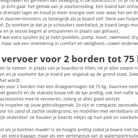
 leegmaken en genieten van beweging in de buitenlucht. Of je nu e
 je écht gaat: het gemak van je voorbereiding. Een board kan onhand
 drempel lager en houd je meer energie over voor waar het om draa
en daarom minstens zo belangrijk als je board zelf. Denk aan hulpm
oopt. Zo voorkom je dat je je schouders overbelast, je board langs m
mooi en je sessie begint al ontspannen in plaats van gehaast.
wat extra spullen bij je hebt (peddels, pomp, leash, zwemvest, dry
, maar ook een investering in comfort en veiligheid—zowel onderweg 
 vervoer voor 2 borden tot 75
te nemen. In plaats van je board(s) te tillen, rol je alles soepel r
men en je voorkomt dat je board per ongeluk op de grond stoot. Zeke
 het wordt.
en voor 2 borden met een draagvermogen tot 75 kg. Daarmee neem j
het gewicht en de stabiele bouw rolt de kar prettig, ook met natte s
cessoires mee te vervoeren, zolang je alles goed vastzet.
ie inspelen op jouw gebruiksgemak. Zo zijn er compacte, opvouwba
oor los zand of zachte ondergrond, en modellen met verstelbare st
k onderdeel: ze houden je boards netjes op hun plek en voorkomen
abiel als je bochten maakt? Is de hoogte prettig zodat je board niet
als extra bagage, maar als een verlengstuk van je watersportroutin