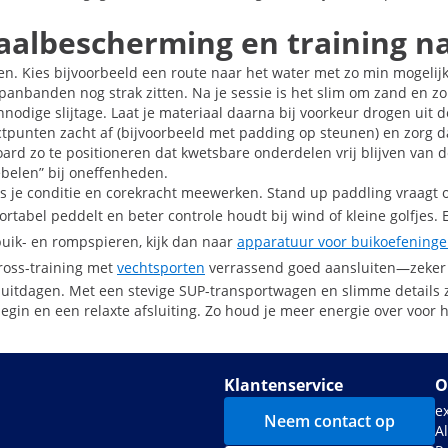
iaalbescherming en training n
n. Kies bijvoorbeeld een route naar het water met zo min mogelijk 
panbanden nog strak zitten. Na je sessie is het slim om zand en zo
onnodige slijtage. Laat je materiaal daarna bij voorkeur drogen ui
ctpunten zacht af (bijvoorbeeld met padding op steunen) en zorg d
ard zo te positioneren dat kwetsbare onderdelen vrij blijven van 
iebelen” bij oneffenheden.
s je conditie en corekracht meewerken. Stand up paddling vraagt 
mfortabel peddelt en beter controle houdt bij wind of kleine golfje
buik- en rompspieren, kijk dan naar
apparatuur voor buikoefening
cross-training met
vechtsporten
verrassend goed aansluiten—zeker o
jven uitdagen. Met een stevige SUP-transportwagen en slimme detail
egin en een relaxte afsluiting. Zo houd je meer energie over voor 
Klantenservice
O
e
Neem contact op
A