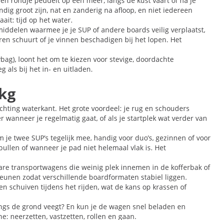
en rondje peddelt op een meer, langs de kust vaart of na je
ig groot zijn, nat en zanderig na afloop, en niet iedereen
it: tijd op het water.
iddelen waarmee je je SUP of andere boards veilig verplaatst,
uren schuurt of je vinnen beschadigen bij het lopen. Het
bag), loont het om te kiezen voor stevige, doordachte
als bij het in- en uitladen.
 kg
ichting waterkant. Het grote voordeel: je rug en schouders
r wanneer je regelmatig gaat, of als je startplek wat verder van
e twee SUP’s tegelijk mee, handig voor duo’s, gezinnen of voor
pullen of wanneer je pad niet helemaal vlak is. Het
re transportwagens die weinig plek innemen in de kofferbak of
eunen zodat verschillende boardformaten stabiel liggen.
 schuiven tijdens het rijden, wat de kans op krassen of
 langs de grond veegt? En kun je de wagen snel beladen en
e: neerzetten, vastzetten, rollen en gaan.