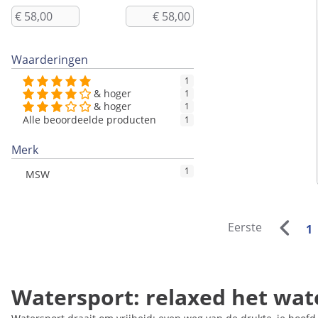
Waarderingen
1
& hoger
1
& hoger
1
Alle beoordeelde producten
1
Merk
1
MSW
Eerste
1
Watersport: relaxed het wat