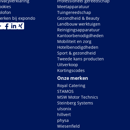
rivacyverklaring
Professioneel gereedschap
ookies
Meetapparatuur
olofon
Tuingereedschap
erken bij expondo
Gezondheid & Beauty
Landbouw werktuigen
Reinigingsapparatuur
Kantoorbenodigdheden
Mobiliteit en zorg
Hotelbenodigdheden
Sport & gezondheid
Tweede kans producten
Uitverkoop
Kortingscodes
Onze merken
Royal Catering
STAMOS
MSW Motor Technics
Steinberg Systems
ulsonix
hillvert
physa
Wiesenfield