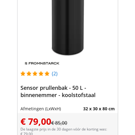
(2)
Sensor prullenbak - 50 L -
binnenemmer - koolstofstaal
Afmetingen (LxWxH)
32 x 30 x 80 cm
€ 79,00
€ 85,00
De laagste prijs in de 30 dagen vóór de korting was:
€ 79,00