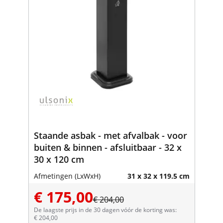
Staande asbak - met afvalbak - voor
buiten & binnen - afsluitbaar - 32 x
30 x 120 cm
Afmetingen (LxWxH)
31 x 32 x 119.5 cm
€ 175,00
€ 204,00
De laagste prijs in de 30 dagen vóór de korting was:
€ 204,00