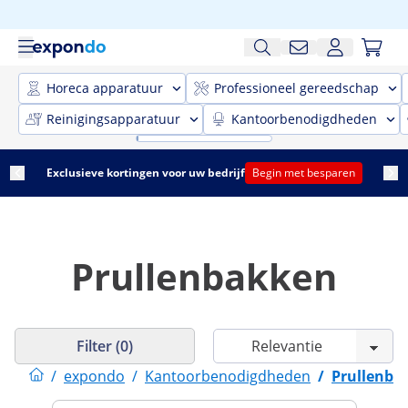
Horeca apparatuur
Professioneel gereedschap
Reinigingsapparatuur
Kantoorbenodigdheden
Exclusieve kortingen voor uw bedrijf
Begin met besparen
Prullenbakken
Filter (0)
/
expondo
/
Kantoorbenodigdheden
/
Prullenba