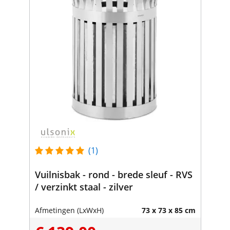
(1)
Vuilnisbak - rond - brede sleuf - RVS
/ verzinkt staal - zilver
Afmetingen (LxWxH)
73 x 73 x 85 cm