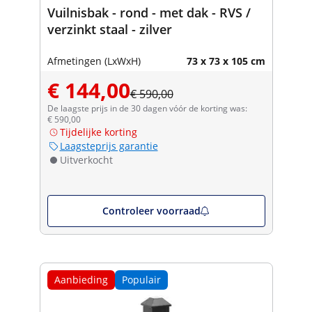
Vuilnisbak - rond - met dak - RVS /
verzinkt staal - zilver
Afmetingen (LxWxH)
73 x 73 x 105 cm
€ 144,00
€ 590,00
De laagste prijs in de 30 dagen vóór de korting was:
€ 590,00
Tijdelijke korting
Laagsteprijs garantie
Uitverkocht
Controleer voorraad
Aanbieding
Populair