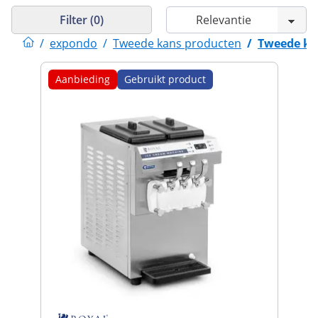
Filter (0)
/
expondo
/
Tweede kans producten
/
Tweede ka
Aanbieding
Gebruikt product