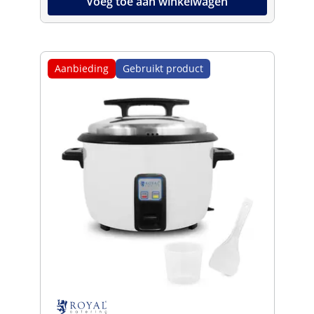
Voeg toe aan winkelwagen
Aanbieding
Gebruikt product