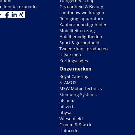
olofon
Tuingereedschap
erken bij expondo
Gezondheid & Beauty
Landbouw werktuigen
Reinigingsapparatuur
Kantoorbenodigdheden
Mobiliteit en zorg
Hotelbenodigdheden
Sport & gezondheid
Tweede kans producten
Uitverkoop
Kortingscodes
Onze merken
Royal Catering
STAMOS
MSW Motor Technics
Steinberg Systems
ulsonix
hillvert
physa
Wiesenfield
Fromm & Starck
Uniprodo