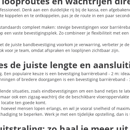
 looproutes en wachtrijen dir
fessioneel. Denk aan een duidelijke rij bij de kassa, een afgebake
 te koppelen en te ontkoppelen, pas je de route in een paar secon
standaards compleet maken: stevige bevestigingen voor barrièreba
 een vaste bevestigingsplek. Zo combineer je flexibiliteit met een n
 met de juiste bandbevestiging voorkom je verwarring, verbeter je
ok voor je team, omdat afspraken en looplijnen zichtbaar zijn.
s de juiste lengte en aansluit
g. Een populaire keuze is een bevestiging barrièreband - 2 m: idea
panningen of bredere doorgangen is een bevestiging barrièreband 
lende situaties, zoals eindbevestigingen om een band netjes te lat
aar ook een zigzag-wachtrij die de beschikbare vloeroppervlakte e
e locatie ten goede komt.
ing, hoeveel mensen lopen erlangs, en wil je vooral snelheid of max
diging te beperken. Werk je met een tijdelijke opstelling, dan is s
itstraling: zo haal je meer ui