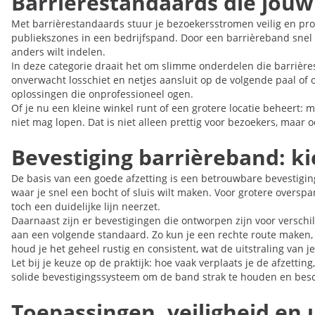
Barrièrestandaards die jouw
Met barrièrestandaards stuur je bezoekersstromen veilig en pro
publiekszones in een bedrijfspand. Door een barrièreband snel
anders wilt indelen.
In deze categorie draait het om slimme onderdelen die barrière
onverwacht losschiet en netjes aansluit op de volgende paal of op
oplossingen die onprofessioneel ogen.
Of je nu een kleine winkel runt of een grotere locatie beheert:
niet mag lopen. Dat is niet alleen prettig voor bezoekers, maar o
Bevestiging barrièreband: kie
De basis van een goede afzetting is een betrouwbare bevestigin
waar je snel een bocht of sluis wilt maken. Voor grotere overs
toch een duidelijke lijn neerzet.
Daarnaast zijn er bevestigingen die ontworpen zijn voor verschil
aan een volgende standaard. Zo kun je een rechte route maken, m
houd je het geheel rustig en consistent, wat de uitstraling van j
Let bij je keuze op de praktijk: hoe vaak verplaats je de afzett
solide bevestigingssysteem om de band strak te houden en bescha
Toepassingen, veiligheid en u