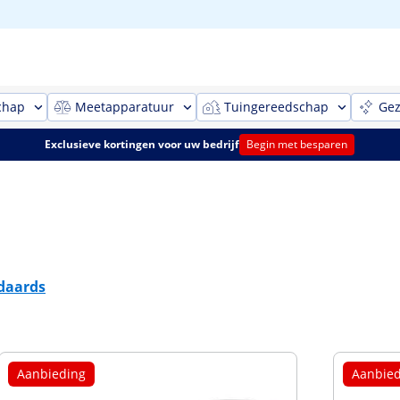
chap
Meetapparatuur
Tuingereedschap
Gez
Exclusieve kortingen voor uw bedrijf
Begin met besparen
daards
Aanbieding
Aanbied