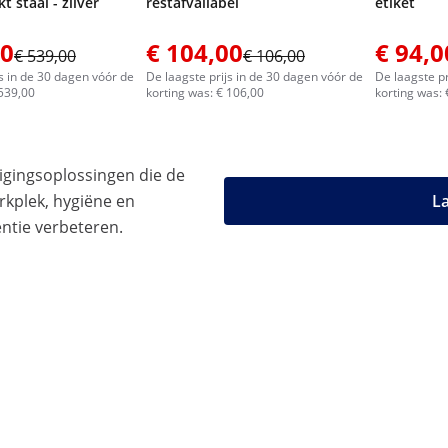
t staal - zilver
restafvallabel
etiket
00
€ 104,00
€ 94,0
€ 539,00
€ 106,00
js in de 30 dagen vóór de
De laagste prijs in de 30 dagen vóór de
De laagste pr
 539,00
korting was: € 106,00
korting was: 
igingsoplossingen die de
rkplek, hygiëne en
La
ëntie verbeteren.