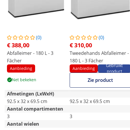
(0)
(0)
€ 388,00
€ 310,00
Abfalleimer - 180 L - 3
Tweedehands Abfalleimer -
Fächer
180 L - 3 Fächer
Gebruikt
Aanbieding
Aanbieding
product
Net bekeken
Zie product
Afmetingen (LxWxH)
92.5 x 32 x 69.5 cm
92.5 x 32 x 69.5 cm
Aantal compartimenten
3
3
Aantal wielen