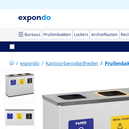
Bureaus
Prullenbakken
Lockers
Archiefkasten
Rec
/
expondo
/
Kantoorbenodigdheden
/
Prullenba