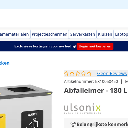
lamematerialen
Projectieschermen
Serverkasten
Kluizen
Laptop
Exclusieve kortingen voor uw bedrijf
Begin met besparen
kken
Geen Reviews
|
Artikelnummer:
EX10050450
M
Abfalleimer - 180 L
Belangrijkste kenmer