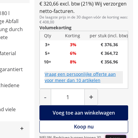
€ 320,66 excl. btw (21%)
Wij verzorgen
netto-facturen.
180 l
De laagste prijs in de 30 dagen vóór de korting was:
e Abfall
€ 408,00
Volumekorting
nung durch
Qty
Korting
per stuk (incl. btw)
tete
3+
3%
€ 376,36
aterial
5+
6%
€ 364,72
10+
8%
€ 356,96
arantiert
Vraag een persoonlijke offerte aan
voor meer dan 10 artikelen
schiedene
Hoeveelheid
-
+
d viele
Voeg toe aan winkelwagen
Koop nu
NIEUW: Bedrijven kunnen binnen 30