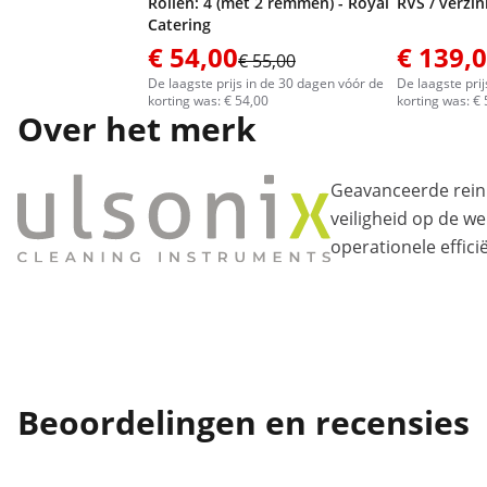
Rollen: 4 (met 2 remmen) - Royal
RVS / verzink
Catering
€ 54,00
€ 139,
€ 55,00
De laagste prijs in de 30 dagen vóór de
De laagste pri
korting was: € 54,00
korting was: €
Over het merk
Geavanceerde rein
veiligheid op de we
operationele effici
Beoordelingen en recensies