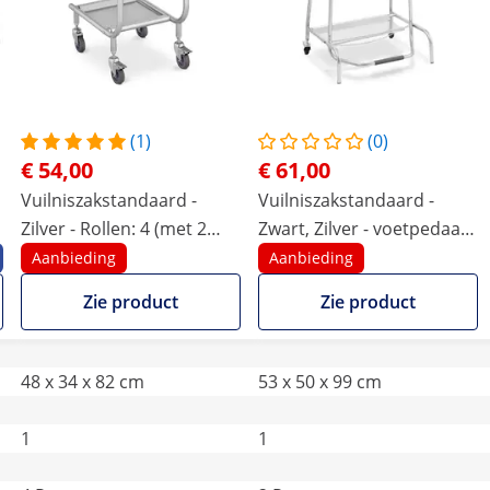
(1)
(0)
€ 54,00
€ 61,00
Vuilniszakstandaard -
Vuilniszakstandaard -
Zilver - Rollen: 4 (met 2
Zwart, Zilver - voetpedaal -
remmen) - Royal Catering
2 zwenkwielen met rem -
Aanbieding
Aanbieding
Royal Catering
Zie product
Zie product
48 x 34 x 82 cm
53 x 50 x 99 cm
1
1