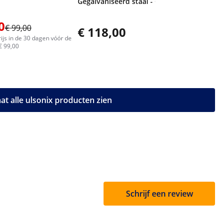
Gegalvaniseerd staal - Grijs
0
€ 99,00
€ 118,00
ijs in de 30 dagen vóór de
€ 99,00
at alle ulsonix producten zien
Schrijf een review