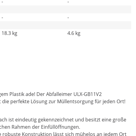
-
-
-
-
18.3 kg
4.6 kg
igem Plastik ade! Der Abfalleimer ULX-GB11V2
t die perfekte Lösung zur Müllentsorgung für jeden Ort!
ach ist eindeutig gekennzeichnet und besitzt eine große
blichen Rahmen der Einfüllöffnungen.
Die robuste Konstruktion lässt sich mühelos an jedem Ort