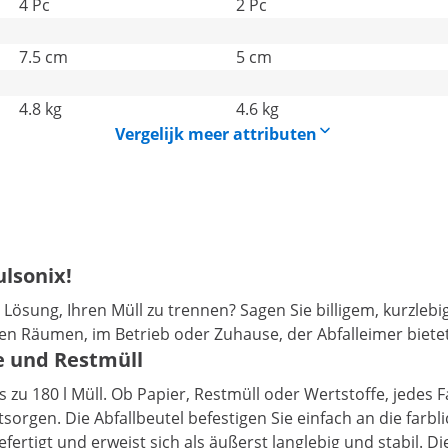
4 Pc
2 Pc
7.5 cm
5 cm
4.8 kg
4.6 kg
Vergelijk meer attributen
lsonix!
 Lösung, Ihren Müll zu trennen? Sagen Sie billigem, kurzleb
ichen Räumen, im Betrieb oder Zuhause, der Abfalleimer biete
e und Restmüll
zu 180 l Müll. Ob Papier, Restmüll oder Wertstoffe, jedes F
ntsorgen. Die Abfallbeutel befestigen Sie einfach an die far
efertigt und erweist sich als äußerst langlebig und stabil. 