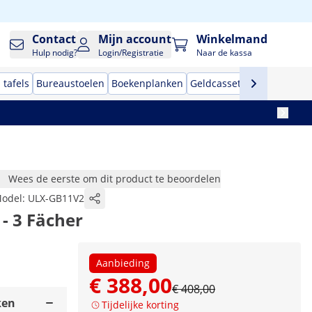
Contact
Mijn account
Winkelmand
Hulp nodig?
Login/Registratie
Naar de kassa
 tafels
Bureaustoelen
Boekenplanken
Geldcassettes
Monitor s
Wees de eerste om dit product te beoordelen
odel:
ULX-GB11V2
 - 3 Fächer
Aanbieding
€ 388,00
€ 408,00
ken
Tijdelijke korting