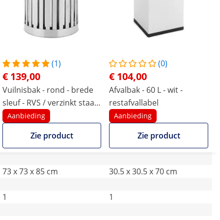
(1)
(0)
€ 139,00
€ 104,00
Vuilnisbak - rond - brede
Afvalbak - 60 L - wit -
sleuf - RVS / verzinkt staal -
restafvallabel
zilver
Aanbieding
Aanbieding
Zie product
Zie product
73 x 73 x 85 cm
30.5 x 30.5 x 70 cm
1
1