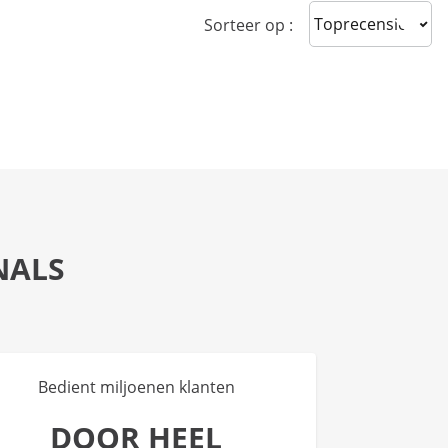
Sort reviews
Sorteer op :
NALS
Bedient miljoenen klanten
DOOR HEEL