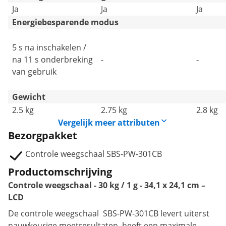
Ja
Ja
Ja
Energiebesparende modus
5 s na inschakelen /
na 11 s onderbreking
-
-
van gebruik
Gewicht
2.5 kg
2.75 kg
2.8 kg
Vergelijk meer attributen
Bezorgpakket
Controle weegschaal SBS-PW-301CB
Productomschrijving
Controle weegschaal - 30 kg / 1 g - 34,1 x 24,1 cm –
LCD
De controle weegschaal SBS-PW-301CB levert uiterst
nauwkeurige meetresultaten, heeft een maximale