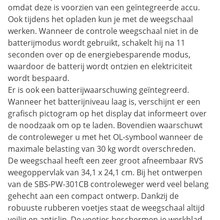
omdat deze is voorzien van een geïntegreerde accu.
Ook tijdens het opladen kun je met de weegschaal
werken. Wanneer de controle weegschaal niet in de
batterijmodus wordt gebruikt, schakelt hij na 11
seconden over op de energiebesparende modus,
waardoor de batterij wordt ontzien en elektriciteit
wordt bespaard.
Er is ook een batterijwaarschuwing geïntegreerd.
Wanneer het batterijniveau laag is, verschijnt er een
grafisch pictogram op het display dat informeert over
de noodzaak om op te laden. Bovendien waarschuwt
de controleweger u met het OL-symbool wanneer de
maximale belasting van 30 kg wordt overschreden.
De weegschaal heeft een zeer groot afneembaar RVS
weegoppervlak van 34,1 x 24,1 cm. Bij het ontwerpen
van de SBS-PW-301CB controleweger werd veel belang
gehecht aan een compact ontwerp. Dankzij de
robuuste rubberen voetjes staat de weegschaal altijd
veilig en antislip. De voetjes beschermen je werkblad