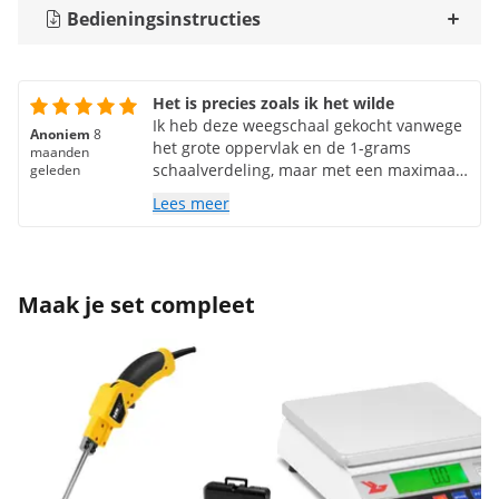
Bedieningsinstructies
Het is precies zoals ik het wilde
Ik heb deze weegschaal gekocht vanwege
Anoniem
8
het grote oppervlak en de 1-grams
maanden
schaalverdeling, maar met een maximaal
geleden
gewicht van 30 kg. Tot nu toe ben ik er
Lees meer
zeer tevreden over; hij weegt goed en ik
kan tarreren terwijl ik bakjes en nieuwe
gewichten toevoeg. Ik heb het toevoegen
van prijzen of de telfunctie nog niet
Maak je set compleet
geprobeerd, omdat ik die functies niet
nodig had. Het dubbelzijdige display is
uitstekend!