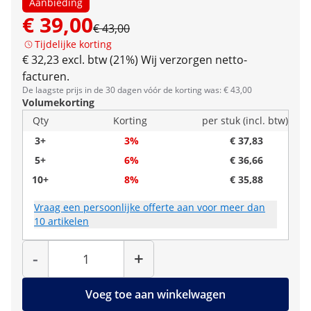
Aanbieding
€ 39,00
€ 43,00
Tijdelijke korting
€ 32,23 excl. btw (21%)
Wij verzorgen netto-
facturen.
De laagste prijs in de 30 dagen vóór de korting was: € 43,00
Volumekorting
Qty
Korting
per stuk (incl. btw)
3+
3%
€ 37,83
5+
6%
€ 36,66
10+
8%
€ 35,88
Vraag een persoonlijke offerte aan voor meer dan
10 artikelen
Hoeveelheid
-
+
Voeg toe aan winkelwagen