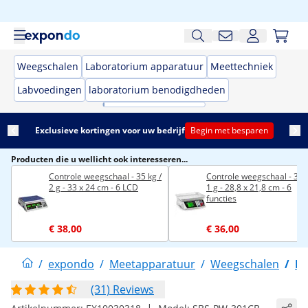
Weegschalen
Laboratorium apparatuur
Meettechniek
Labvoedingen
laboratorium benodigdheden
Exclusieve kortingen voor uw bedrijf
Begin met besparen
Producten die u wellicht ook interesseren...
Controle weegschaal - 35 kg /
Controle weegschaal - 30 k
2 g - 33 x 24 cm - 6 LCD
1 g - 28,8 x 21,8 cm - 6
functies
€ 38,00
€ 36,00
/
expondo
/
Meetapparatuur
/
Weegschalen
/
Pr
(31) Reviews