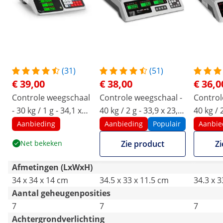
(31)
(51)
€ 39,00
€ 38,00
€ 36,0
Controle weegschaal
Controle weegschaal -
Control
- 30 kg / 1 g - 34,1 x
40 kg / 2 g - 33,9 x 23,3
40 kg / 
24,1 cm - 6 functies
cm - 6 LCD
cm - 6 
Aanbieding
Aanbieding
Populair
Aanbie
Net bekeken
Zie product
Zi
Afmetingen (LxWxH)
34 x 34 x 14 cm
34.5 x 33 x 11.5 cm
34.3 x 
Aantal geheugenposities
7
7
7
Achtergrondverlichting