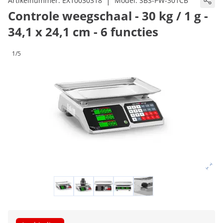
|
Artikelnummer:
EX10030318
Model:
SBS-PW-301CB
Controle weegschaal - 30 kg / 1 g -
34,1 x 24,1 cm - 6 functies
1/5