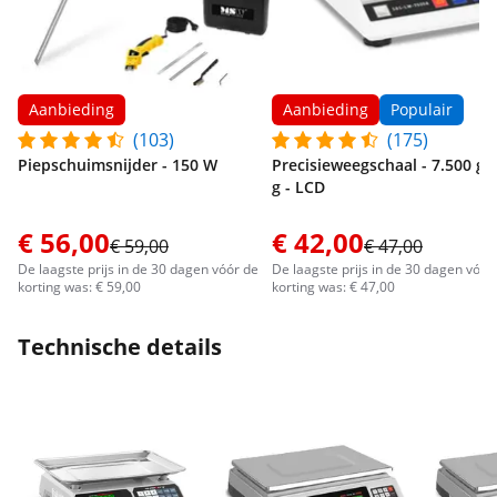
Aanbieding
Aanbieding
Populair
(103)
(175)
Piepschuimsnijder - 150 W
Precisieweegschaal - 7.500 g /
g - LCD
€ 56,00
€ 42,00
€ 59,00
€ 47,00
De laagste prijs in de 30 dagen vóór de
De laagste prijs in de 30 dagen vóór
korting was: € 59,00
korting was: € 47,00
Technische details