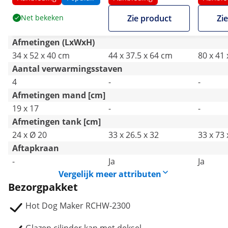
Net bekeken
Zie product
Zi
Afmetingen (LxWxH)
34 x 52 x 40 cm
44 x 37.5 x 64 cm
80 x 41
Aantal verwarmingsstaven
4
-
-
Afmetingen mand [cm]
19 x 17
-
-
Afmetingen tank [cm]
24 x Ø 20
33 x 26.5 x 32
33 x 73 
Aftapkraan
-
Ja
Ja
Vergelijk meer attributen
Bezorgpakket
Hot Dog Maker RCHW-2300