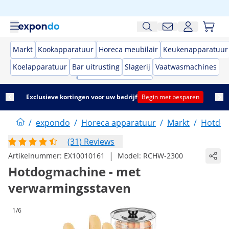
Markt
Kookapparatuur
Horeca meubilair
Keukenapparatuur
Koelapparatuur
Bar uitrusting
Slagerij
Vaatwasmachines
Exclusieve kortingen voor uw bedrijf
Begin met besparen
/
expondo
/
Horeca apparatuur
/
Markt
/
Hotdo
(31) Reviews
|
Artikelnummer:
EX10010161
Model:
RCHW-2300
Hotdogmachine - met
verwarmingsstaven
1/6