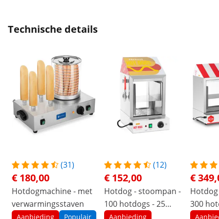
Technische details
(31)
(12)
€ 180,00
€ 152,00
€ 349,
Hotdogmachine - met
Hotdog - stoompan -
Hotdog 
verwarmingsstaven
100 hotdogs - 25
300 hot
broodjes - 1000 W
broodje
Aanbieding
Populair
Aanbieding
Aanbie