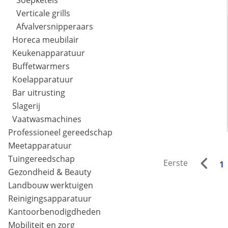
Soepketels
Verticale grills
Afvalversnipperaars
Horeca meubilair
Keukenapparatuur
Buffetwarmers
Koelapparatuur
Bar uitrusting
Slagerij
Vaatwasmachines
Professioneel gereedschap
Meetapparatuur
Tuingereedschap
Eerste
1
Gezondheid & Beauty
Landbouw werktuigen
Reinigingsapparatuur
Kantoorbenodigdheden
Mobiliteit en zorg