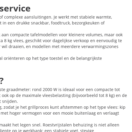
 service
of complexe aansluitingen. Je werkt met stabiele warmte,
bt in een drukke snackbar, foodtruck, bezorgkeuken of
nk aan compacte tafelmodellen voor kleinere volumes, maar ook
ca 8 kg vlees, geschikt voor dagelijkse verkoop en eenvoudig te
uur wil draaien, en modellen met meerdere verwarmingszones
ral oriënteren op het type toestel en de belangrijkste
?
rste graadmeter: rond 2000 W is ideaal voor een compacte tot
t ook op de maximale vleesbelasting (bijvoorbeeld tot 8 kg) en de
t snijden.
 zodat je het grillproces kunt afstemmen op het type vlees: kip
rt met hoger vermogen voor een mooie buitenlaag en verlaagt
kt het legen snel. Roestvrijstalen behuizing is niet alleen
pte op je werkbank: een stabiele voet, stevige