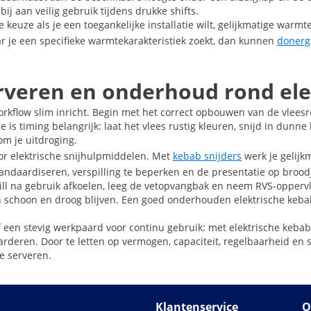
 aan veilig gebruik tijdens drukke shifts.
che keuze als je een toegankelijke installatie wilt, gelijkmatige war
ar je een specifieke warmtekarakteristiek zoekt, dan kunnen
donergr
erveren en onderhoud rond ele
 workflow slim inricht. Begin met het correct opbouwen van de vlees
ice is timing belangrijk: laat het vlees rustig kleuren, snijd in du
m je uitdroging.
oor elektrische snijhulpmiddelen. Met
kebab snijders
werk je gelijk
e standaardiseren, verspilling te beperken en de presentatie op bro
rill na gebruik afkoelen, leeg de vetopvangbak en neem RVS-oppervl
choon en droog blijven. Een goed onderhouden elektrische kebabgril
 een stevig werkpaard voor continu gebruik: met elektrische kebab g
deren. Door te letten op vermogen, capaciteit, regelbaarheid en 
e serveren.
Klantenservice
O