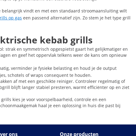
mte belangrijk vindt en met een standaard stroomaansluiting wilt
ills op gas
een passend alternatief zijn. Zo stem je het type grill
ktrische kebab grills
rol: strak en symmetrisch opgespietst gaart het gelijkmatiger en
nne lagen en geef het oppervlak telkens weer de kans om opnieuw
matig, verminder je fysieke belasting en houd je de output
odjes, schotels of wraps consequent te houden.
akken af met een geschikte reiniger. Controleer regelmatig of
l blijft langer stabiel presteren, warmt efficiënter op en ziet
rills kies je voor voorspelbaarheid, controle en een
schoonmaakgemak haal je een oplossing in huis die past bij
ver ons
Onze producten