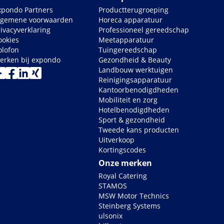
xpondo Partners
Productterugroeping
lgemene voorwaarden
Horeca apparatuur
rivacyverklaring
Professioneel gereedschap
ookies
Meetapparatuur
olofon
Tuingereedschap
erken bij expondo
Gezondheid & Beauty
Landbouw werktuigen
Reinigingsapparatuur
Kantoorbenodigdheden
Mobiliteit en zorg
Hotelbenodigdheden
Sport & gezondheid
Tweede kans producten
Uitverkoop
Kortingscodes
Onze merken
Royal Catering
STAMOS
MSW Motor Technics
Steinberg Systems
ulsonix