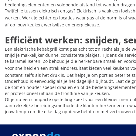
bedieningselementen en voldoende afstand tot wanden dragen bij
Twijfel je tussen elektrisch en gas? Elektrisch is vaak een logis
werken. Werk je echter op locaties waar gas al de norm is of wa
af op jouw keuken, werkwijze en energiekeuze.
Efficiënt werken: snijden, s
Een elektrische kebabgrill komt pas echt tot z’n recht als je de
snijd je makkelijker dunne, consistente plakjes. Tijdens de serv
te karamelliseren. Zo behoud je die herkenbare smaak én voorko
Voor snelheid en een strak eindresultaat kiezen veel keukens v
constant, zelfs als het druk is. Dat helpt je om porties beter t
Onderhoud is eenvoudig als je het dagelijks bijhoudt. Laat de g
de spit en houder soepel draaien en of de bedieningselementen s
er professioneel uit aan de frontlinie van je keuken.
Of je nu een compacte opstelling zoekt voor een kleiner menu of
aantrekkelijke bereidingsmethode die klanten herkennen en waar
jouw tempo en die elke dag opnieuw helpt om met vertrouwen t