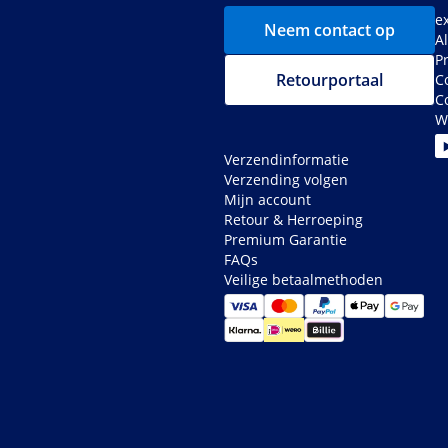
e
Neem contact op
A
P
Retourportaal
C
C
W
Verzendinformatie
Verzending volgen
Mijn account
Retour & Herroeping
Premium Garantie
FAQs
Veilige betaalmethoden