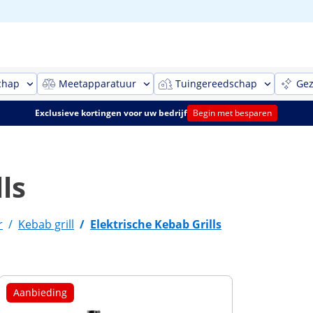
chap
Meetapparatuur
Tuingereedschap
Gez
Exclusieve kortingen voor uw bedrijf
Begin met besparen
ls
r
/
Kebab grill
/
Elektrische Kebab Grills
Aanbieding