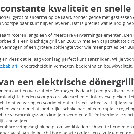
 constante kwaliteit en snelle
döner, gyros of shoarma op de kaart, zonder gedoe met gasflessen 
 voorspelbaar kunt blijven leveren. Dat is precies wat je nodig he
 langzaam roteren langs een of meerdere verwarmingselementen. De
rbeeld is een krachtige grill van 2000 W met een capaciteit tot cir
ra vermogen of een grotere spitlengte voor wie meer porties per 
g en vlees dat je laag voor laag perfect kunt aansnijden. Wil je voo
kebab grill
onderscheidt in vermogen, bediening en bouwkwaliteit.
 van een elektrische dönergrill
o, menukaart en werkruimte. Vermogen is daarbij een praktische ee
teafgifte bieden voor grotere vleesrollen of intensieve pieken. Le
 gelijkmatige garing en voorkomt dat het vlees scheef zakt tijdens he
llen werken met afzonderlijke schakelaars of een traploze regeling,
rdere verwarmingszones kun je bovendien efficiënt werken: je sta
ijft aansnijden.
neembare vetopvangbak helpt om werkbladen schoon te houden en maa
daarnaast aan de beschikbare hoogte onder een afzuigkap en de die