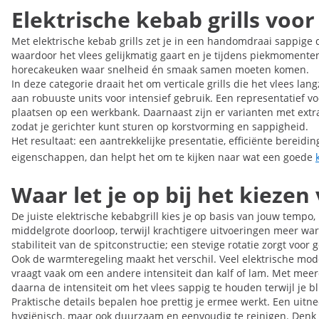
Elektrische kebab grills voor
Met elektrische kebab grills zet je in een handomdraai sappige 
waardoor het vlees gelijkmatig gaart en je tijdens piekmomenten
horecakeuken waar snelheid én smaak samen moeten komen.
In deze categorie draait het om verticale grills die het vlees
aan robuuste units voor intensief gebruik. Een representatief voo
plaatsen op een werkbank. Daarnaast zijn er varianten met ext
zodat je gerichter kunt sturen op korstvorming en sappigheid.
Het resultaat: een aantrekkelijke presentatie, efficiënte bereidin
eigenschappen, dan helpt het om te kijken naar wat een goede
Waar let je op bij het kiezen
De juiste elektrische kebabgrill kies je op basis van jouw temp
middelgrote doorloop, terwijl krachtigere uitvoeringen meer warm
stabiliteit van de spitconstructie; een stevige rotatie zorgt voor
Ook de warmteregeling maakt het verschil. Veel elektrische mode
vraagt vaak om een andere intensiteit dan kalf of lam. Met mee
daarna de intensiteit om het vlees sappig te houden terwijl je bl
Praktische details bepalen hoe prettig je ermee werkt. Een uit
hygiënisch, maar ook duurzaam en eenvoudig te reinigen. Denk 