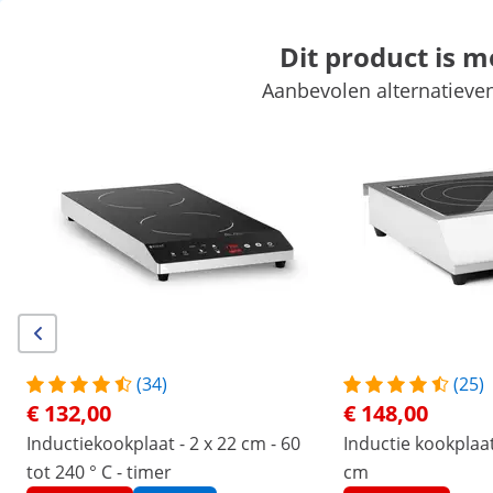
Dit product is 
Aanbevolen alternatieven
Markt
Kookapparatuur
Horeca meubilair
Keukenapparatuur
Koelapparatuur
Bar uitrusting
Slagerij
Vaatwasmachines
Exclusieve kortingen voor uw bedrijf
Begin met besparen
Producten die u wellicht ook interesseren...
Lage temperatuur
kooktoestel - met
temperatuursensor en timer
- GN 1/1 - Royal Catering
€ 797,00
(34)
(25)
€ 132,00
€ 148,00
/
expondo
/
Horeca apparatuur
/
Kookapparatuu
Inductiekookplaat - 2 x 22 cm - 60
Inductie kookplaat
(25) Reviews
tot 240 ° C - timer
cm