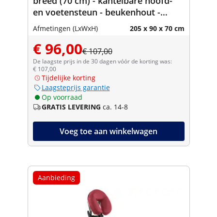
breed (70 cm) - kantelbare hoofd-
en voetensteun - beukenhout -
zwart
Afmetingen (LxWxH)
205 x 90 x 70 cm
€ 96,00
€ 107,00
De laagste prijs in de 30 dagen vóór de korting was:
€ 107,00
Tijdelijke korting
Laagsteprijs garantie
Op voorraad
GRATIS LEVERING
ca. 14-8
Voeg toe aan winkelwagen
Aanbieding