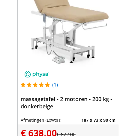
(1)
massagetafel - 2 motoren - 200 kg -
donkerbeige
Afmetingen (LxWxH)
187 x 73 x 90 cm
€ 638,00
€ 672,00