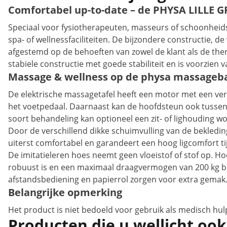
Comfortabel up-to-date – de PHYSA LILLE 
Speciaal voor fysiotherapeuten, masseurs of schoonheidssp
spa- of wellnessfaciliteiten. De bijzondere constructie, d
afgestemd op de behoeften van zowel de klant als de the
stabiele constructie met goede stabiliteit en is voorzien
Massage & wellness op de physa massageb
De elektrische massagetafel heeft een motor met een ve
het voetpedaal. Daarnaast kan de hoofdsteun ook tussen -6
soort behandeling kan optioneel een zit- of lighouding 
Door de verschillend dikke schuimvulling van de bekledin
uiterst comfortabel en garandeert een hoog ligcomfort ti
De imitatieleren hoes neemt geen vloeistof of stof op. 
robuust is en een maximaal draagvermogen van 200 kg bi
afstandsbediening en papierrol zorgen voor extra gemak
Belangrijke opmerking
Het product is niet bedoeld voor gebruik als medisch hul
Producten die u wellicht ook