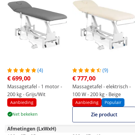
(4)
(9)
€ 699,00
€ 777,00
Massagetafel - 1 motor -
Massagetafel - elektrisch -
200 kg - Grijs/Wit
100 W - 200 kg - Beige
Aanbieding
Aanbieding
Populair
Net bekeken
Zie product
Afmetingen (LxWxH)