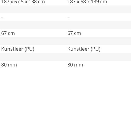
187 x 67.5 x 138 cm
187 x 68 x 139 cm
-
-
67 cm
67 cm
Kunstleer (PU)
Kunstleer (PU)
80 mm
80 mm