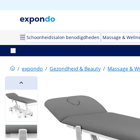
Schoonheidssalon benodigdheden
Massage & Welln
/
expondo
/
Gezondheid & Beauty
/
Massage & We