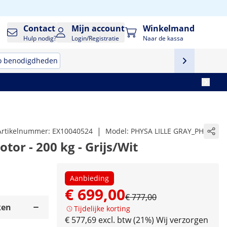
Contact
Mijn account
Winkelmand
Hulp nodig?
Login/Registratie
Naar de kassa
o benodigdheden
|
Artikelnummer:
EX10040524
Model:
PHYSA LILLE GRAY_PH
tor - 200 kg - Grijs/Wit
Aanbieding
€ 699,00
€ 777,00
ken
Tijdelijke korting
€ 577,69 excl. btw (21%)
Wij verzorgen