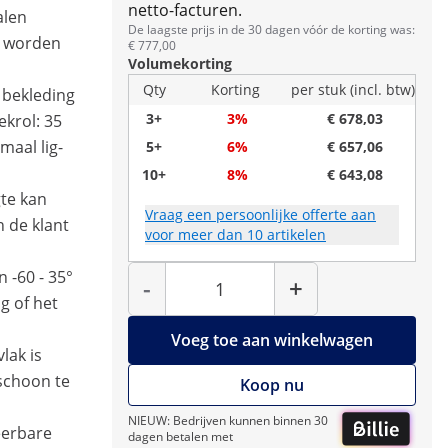
netto-facturen.
alen
De laagste prijs in de 30 dagen vóór de korting was:
g worden
€ 777,00
Volumekorting
Qty
Korting
per stuk (incl. btw)
 bekleding
3+
3%
€ 678,03
nekrol: 35
maal lig-
5+
6%
€ 657,06
10+
8%
€ 643,08
te kan
Vraag een persoonlijke offerte aan
n de klant
voor meer dan 10 artikelen
Hoeveelheid
 -60 - 35°
-
+
g of het
Voeg toe aan winkelwagen
lak is
schoon te
Koop nu
NIEUW: Bedrijven kunnen binnen 30
eerbare
dagen betalen met