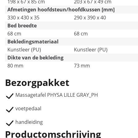
198 x 67 x 85 cm
203 x 67 x 49 cm
Afmetingen hoofdsteun/hoofdkussen [mm]
330 x 430 x 35
290 x 390 x 40
Bed breedte
68 cm
68 cm
Bekledingsmateriaal
Kunstleer (PU)
Kunstleer (PU)
Dikte van de bekleding
80 mm
73 mm
Bezorgpakket
Massagetafel PHYSA LILLE GRAY_PH
voetpedaal
handleiding
Productomschrijving