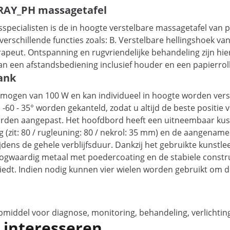
GRAY_PH massagetafel
ecialisten is de in hoogte verstelbare massagetafel van phys
e verschillende functies zoals: B. Verstelbare hellingshoek v
rapeut. Ontspanning en rugvriendelijke behandeling zijn hi
 van een afstandsbediening inclusief houder en een papierro
ank
rmogen van 100 W en kan individueel in hoogte worden ver
0 - 35° worden gekanteld, zodat u altijd de beste positie v
worden aangepast. Het hoofdbord heeft een uitneembaar kus
g (zit: 80 / rugleuning: 80 / nekrol: 35 mm) en de aangena
jdens de gehele verblijfsduur. Dankzij het gebruikte kunstl
Hoogwaardig metaal met poedercoating en de stabiele const
edt. Indien nodig kunnen vier wielen worden gebruikt om d
.
pmiddel voor diagnose, monitoring, behandeling, verlichtin
 interesseren...