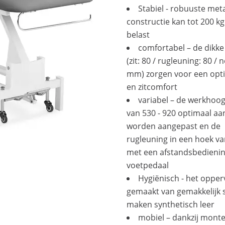
Stabiel - robuuste met
constructie kan tot 200 k
belast
comfortabel – de dikke
(zit: 80 / rugleuning: 80 / 
mm) zorgen voor een opti
en zitcomfort
variabel – de werkhoog
van 530 - 920 optimaal aa
worden aangepast en de
rugleuning in een hoek van
met een afstandsbedienin
voetpedaal
Hygiënisch - het opperv
gemaakt van gemakkelijk 
maken synthetisch leer
mobiel – dankzij mont