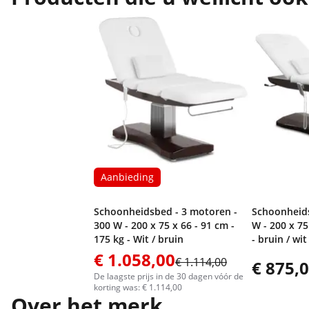
Aanbieding
Schoonheidsbed - 3 motoren -
Schoonheids
300 W - 200 x 75 x 66 - 91 cm -
W - 200 x 75
175 kg - Wit / bruin
- bruin / wit
€ 1.058,00
€ 1.114,00
€ 875,
De laagste prijs in de 30 dagen vóór de
korting was: € 1.114,00
Over het merk