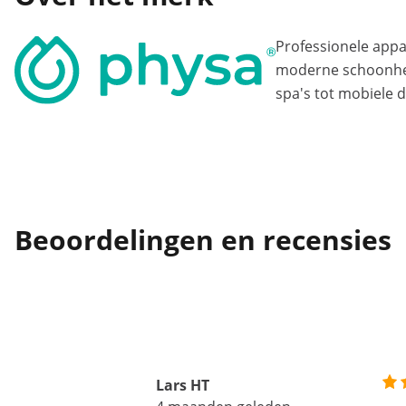
Professionele app
moderne schoonhei
spa's tot mobiele d
Beoordelingen en recensies
Lars HT