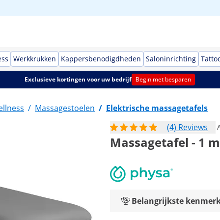
ess
Werkkrukken
Kappersbenodigdheden
Saloninrichting
Tatto
Exclusieve kortingen voor uw bedrijf
Begin met besparen
llness
/
Massagestoelen
/
Elektrische massagetafels
(4) Reviews
Massagetafel - 1 mo
Belangrijkste kenmer