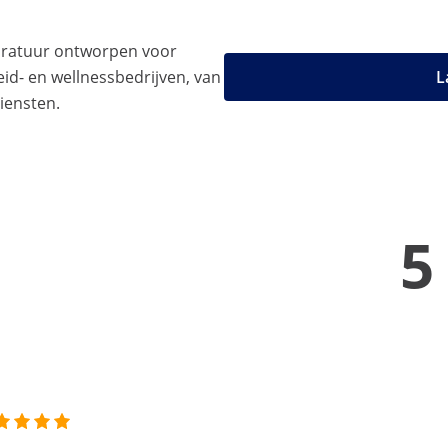
aratuur ontworpen voor
d- en wellnessbedrijven, van
L
iensten.
5