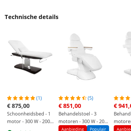
Technische details
(1)
(5)
€ 875,00
€ 851,00
€ 941,
Schoonheidsbed - 1
Behandelstoel - 3
Behande
motor - 300 W - 200 x
motoren - 300 W - 203
motoren
75 x 66 - 91 cm - 175
x 62 x 64 - 86 cm - 150
x 60 x 6
Aanbieding
Populair
Aanbie