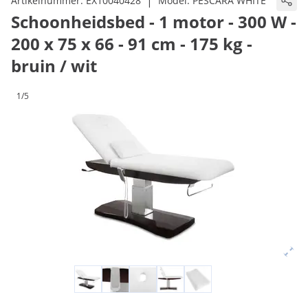
|
Artikelnummer:
EX10040428
Model:
PESCARA WHITE
Schoonheidsbed - 1 motor - 300 W -
200 x 75 x 66 - 91 cm - 175 kg -
bruin / wit
1/5