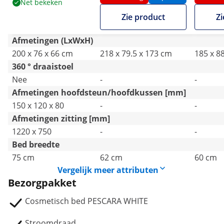
Net bekeken
kg - bruin / wit
kg - Wit
150 kg -
Zie product
Zi
Afmetingen (LxWxH)
200 x 76 x 66 cm
218 x 79.5 x 173 cm
185 x 8
360 ° draaistoel
Nee
-
-
Afmetingen hoofdsteun/hoofdkussen [mm]
150 x 120 x 80
-
-
Afmetingen zitting [mm]
1220 x 750
-
-
Bed breedte
75 cm
62 cm
60 cm
Vergelijk meer attributen
Bezorgpakket
Cosmetisch bed PESCARA WHITE
Stroomdraad