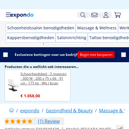
Schoonheidssalon benodigdheden
Massage & Wellness
Werk
Kappersbenodigdheden
Saloninrichting
Tattoo benodigdhed
Exclusieve kortingen voor uw bedrijf
Begin met besparen
Producten die u wellicht ook interesseren...
Schoonheidsbed - 3 motoren
- 300 W - 200 x 75 x 66 - 91
cm - 175 kg - Wit / bruin
€ 1.058,00
/
expondo
/
Gezondheid & Beauty
/
Massage & We
(1) Review