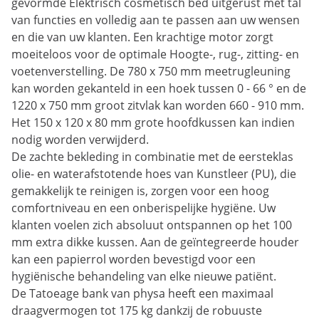
gevormde Elektrisch cosmetisch bed uitgerust met tal
van functies en volledig aan te passen aan uw wensen
en die van uw klanten. Een krachtige motor zorgt
moeiteloos voor de optimale Hoogte-, rug-, zitting- en
voetenverstelling. De 780 x 750 mm meetrugleuning
kan worden gekanteld in een hoek tussen 0 - 66 ° en de
1220 x 750 mm groot zitvlak kan worden 660 - 910 mm.
Het 150 x 120 x 80 mm grote hoofdkussen kan indien
nodig worden verwijderd.
De zachte bekleding in combinatie met de eersteklas
olie- en waterafstotende hoes van Kunstleer (PU), die
gemakkelijk te reinigen is, zorgen voor een hoog
comfortniveau en een onberispelijke hygiëne. Uw
klanten voelen zich absoluut ontspannen op het 100
mm extra dikke kussen. Aan de geïntegreerde houder
kan een papierrol worden bevestigd voor een
hygiënische behandeling van elke nieuwe patiënt.
De Tatoeage bank van physa heeft een maximaal
draagvermogen tot 175 kg dankzij de robuuste