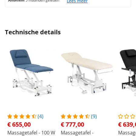
Anoniem
5 maanden geleden
Lees meer
Technische details
(4)
(9)
€ 655,00
€ 777,00
€ 639,
Massagetafel - 100 W
Massagetafel -
Massage