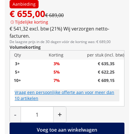
Aanbieding
€ 655,00
€ 689,00
Tijdelijke korting
€ 541,32 excl. btw (21%)
Wij verzorgen netto-
facturen.
De laagste prijs in de 30 dagen vóór de korting was: € 689,00
Volumekorting
Qty
Korting
per stuk (incl. btw)
3+
3%
€ 635,35
5+
5%
€ 622,25
10+
7%
€ 609,15
Vraag een persoonlijke offerte aan voor meer dan
10 artikelen
Hoeveelheid
-
+
Voeg toe aan winkelwagen