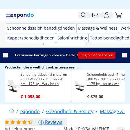
Schoonheidssalon benodigdheden
Massage & Wellness
Werk
Kappersbenodigdheden
Saloninrichting
Tattoo benodigdhed
Exclusieve kortingen voor uw bedrijf
Begin met besparen
Producten die u wellicht ook interesseren...
Schoonheidsbed - 3 motoren
Schoonheidsbed - 1 motor 
- 300 W - 200 x 75 x 66 - 91
300 W - 200 x 75 x 66 - 91
cm - 175 kg - Wit / bruin
- 175 kg - bruin / wit
€ 1.058,00
€ 875,00
/
expondo
/
Gezondheid & Beauty
/
Massage & We
(4) Reviews
Artikelnummer:
Model:
PHYSA VALENCE