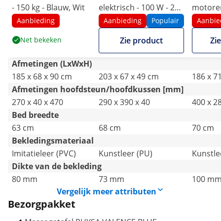
- 150 kg - Blauw, Wit
elektrisch - 100 W - 200
motoren
kg - Beige
zwart
Aanbieding
Aanbieding
Populair
Aanbie
Net bekeken
Zie product
Zi
Afmetingen (LxWxH)
185 x 68 x 90 cm
203 x 67 x 49 cm
186 x 7
Afmetingen hoofdsteun/hoofdkussen [mm]
270 x 40 x 470
290 x 390 x 40
400 x 2
Bed breedte
63 cm
68 cm
70 cm
Bekledingsmateriaal
Imitatieleer (PVC)
Kunstleer (PU)
Kunstle
Dikte van de bekleding
80 mm
73 mm
100 m
Vergelijk meer attributen
Bezorgpakket