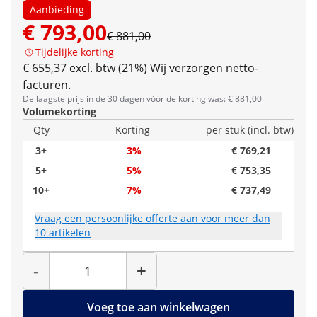
Aanbieding
€ 793,00
€ 881,00
Tijdelijke korting
€ 655,37 excl. btw (21%)
Wij verzorgen netto-
facturen.
De laagste prijs in de 30 dagen vóór de korting was: € 881,00
Volumekorting
Qty
Korting
per stuk (incl. btw)
3+
3%
€ 769,21
5+
5%
€ 753,35
10+
7%
€ 737,49
Vraag een persoonlijke offerte aan voor meer dan
10 artikelen
Hoeveelheid
-
+
Voeg toe aan winkelwagen