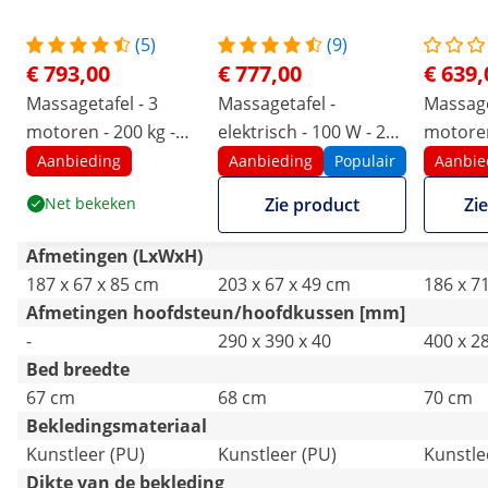
(5)
(9)
€ 793,00
€ 777,00
€ 639,
Massagetafel - 3
Massagetafel -
Massage
motoren - 200 kg -
elektrisch - 100 W - 200
motoren
zwart / grijs
kg - Beige
zwart
Aanbieding
Aanbieding
Populair
Aanbie
Net bekeken
Zie product
Zi
Afmetingen (LxWxH)
187 x 67 x 85 cm
203 x 67 x 49 cm
186 x 7
Afmetingen hoofdsteun/hoofdkussen [mm]
-
290 x 390 x 40
400 x 2
Bed breedte
67 cm
68 cm
70 cm
Bekledingsmateriaal
Kunstleer (PU)
Kunstleer (PU)
Kunstle
Dikte van de bekleding