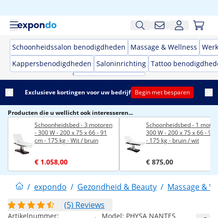
Schoonheidssalon benodigdheden
Massage & Wellness
Werk
Kappersbenodigdheden
Saloninrichting
Tattoo benodigdhed
Exclusieve kortingen voor uw bedrijf
Begin met besparen
Producten die u wellicht ook interesseren...
Schoonheidsbed - 3 motoren
Schoonheidsbed - 1 motor 
- 300 W - 200 x 75 x 66 - 91
300 W - 200 x 75 x 66 - 91
cm - 175 kg - Wit / bruin
- 175 kg - bruin / wit
€ 1.058,00
€ 875,00
/
expondo
/
Gezondheid & Beauty
/
Massage & We
(5) Reviews
Artikelnummer:
Model:
PHYSA NANTES