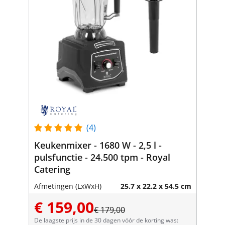
(4)
Keukenmixer - 1680 W - 2,5 l -
pulsfunctie - 24.500 tpm - Royal
Catering
Afmetingen (LxWxH)
25.7 x 22.2 x 54.5 cm
€ 159,00
€ 179,00
De laagste prijs in de 30 dagen vóór de korting was: