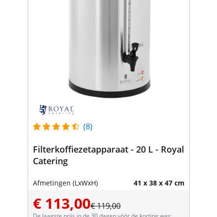
(8)
Filterkoffiezetapparaat - 20 L - Royal
Catering
Afmetingen (LxWxH)
41 x 38 x 47 cm
€ 113,00
€ 119,00
De laagste prijs in de 30 dagen vóór de korting was: