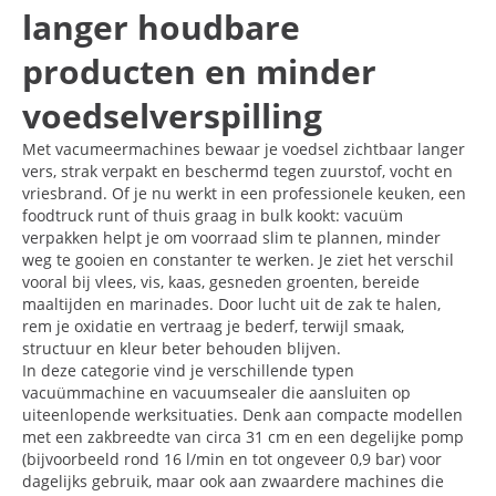
langer houdbare
producten en minder
voedselverspilling
Met vacumeermachines bewaar je voedsel zichtbaar langer
vers, strak verpakt en beschermd tegen zuurstof, vocht en
vriesbrand. Of je nu werkt in een professionele keuken, een
foodtruck runt of thuis graag in bulk kookt: vacuüm
verpakken helpt je om voorraad slim te plannen, minder
weg te gooien en constanter te werken. Je ziet het verschil
vooral bij vlees, vis, kaas, gesneden groenten, bereide
maaltijden en marinades. Door lucht uit de zak te halen,
rem je oxidatie en vertraag je bederf, terwijl smaak,
structuur en kleur beter behouden blijven.
In deze categorie vind je verschillende typen
vacuümmachine en vacuumsealer die aansluiten op
uiteenlopende werksituaties. Denk aan compacte modellen
met een zakbreedte van circa 31 cm en een degelijke pomp
(bijvoorbeeld rond 16 l/min en tot ongeveer 0,9 bar) voor
dagelijks gebruik, maar ook aan zwaardere machines die