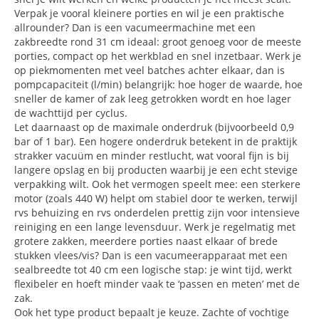
Verpak je vooral kleinere porties en wil je een praktische
allrounder? Dan is een vacumeermachine met een
zakbreedte rond 31 cm ideaal: groot genoeg voor de meeste
porties, compact op het werkblad en snel inzetbaar. Werk je
op piekmomenten met veel batches achter elkaar, dan is
pompcapaciteit (l/min) belangrijk: hoe hoger de waarde, hoe
sneller de kamer of zak leeg getrokken wordt en hoe lager
de wachttijd per cyclus.
Let daarnaast op de maximale onderdruk (bijvoorbeeld 0,9
bar of 1 bar). Een hogere onderdruk betekent in de praktijk
strakker vacuüm en minder restlucht, wat vooral fijn is bij
langere opslag en bij producten waarbij je een echt stevige
verpakking wilt. Ook het vermogen speelt mee: een sterkere
motor (zoals 440 W) helpt om stabiel door te werken, terwijl
rvs behuizing en rvs onderdelen prettig zijn voor intensieve
reiniging en een lange levensduur. Werk je regelmatig met
grotere zakken, meerdere porties naast elkaar of brede
stukken vlees/vis? Dan is een vacumeerapparaat met een
sealbreedte tot 40 cm een logische stap: je wint tijd, werkt
flexibeler en hoeft minder vaak te ‘passen en meten’ met de
zak.
Ook het type product bepaalt je keuze. Zachte of vochtige