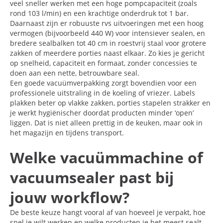
veel sneller werken met een hoge pompcapaciteit (zoals
rond 103 l/min) en een krachtige onderdruk tot 1 bar.
Daarnaast zijn er robuuste rvs uitvoeringen met een hoog
vermogen (bijvoorbeeld 440 W) voor intensiever sealen, en
bredere sealbalken tot 40 cm in roestvrij staal voor grotere
zakken of meerdere porties naast elkaar. Zo kies je gericht
op snelheid, capaciteit en formaat, zonder concessies te
doen aan een nette, betrouwbare seal.
Een goede vacuümverpakking zorgt bovendien voor een
professionele uitstraling in de koeling of vriezer. Labels
plakken beter op vlakke zakken, porties stapelen strakker en
je werkt hygiënischer doordat producten minder ‘open’
liggen. Dat is niet alleen prettig in de keuken, maar ook in
het magazijn en tijdens transport.
Welke vacuümmachine of
vacuumsealer past bij
jouw workflow?
De beste keuze hangt vooral af van hoeveel je verpakt, hoe
snel je wilt werken en welke producten je het meest sealt.