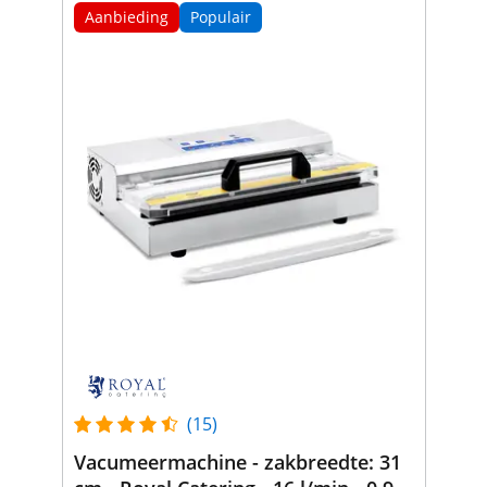
Aanbieding
Populair
(15)
Vacumeermachine - zakbreedte: 31