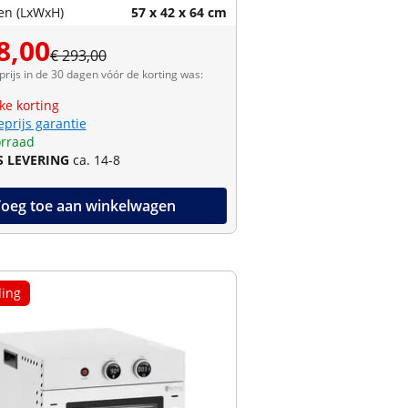
en (LxWxH)
57 x 42 x 64 cm
8,00
€ 293,00
prijs in de 30 dagen vóór de korting was:
jke korting
eprijs garantie
rraad
S LEVERING
ca. 14-8
oeg toe aan winkelwagen
ing