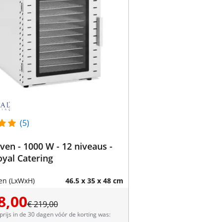
(5)
en - 1000 W - 12 niveaus -
Royal Catering
en (LxWxH)
46.5 x 35 x 48 cm
8,00
€ 219,00
prijs in de 30 dagen vóór de korting was: