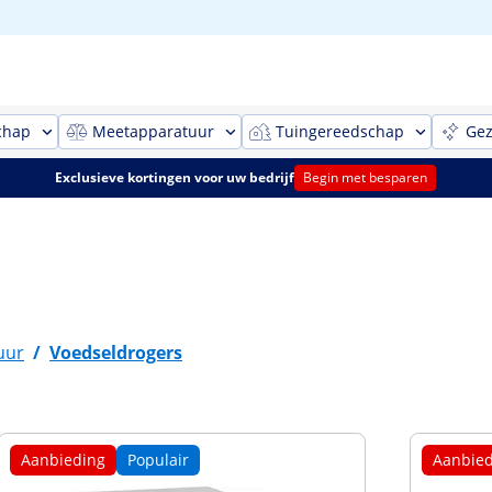
chap
Meetapparatuur
Tuingereedschap
Gez
Exclusieve kortingen voor uw bedrijf
Begin met besparen
uur
/
Voedseldrogers
Aanbieding
Populair
Aanbied