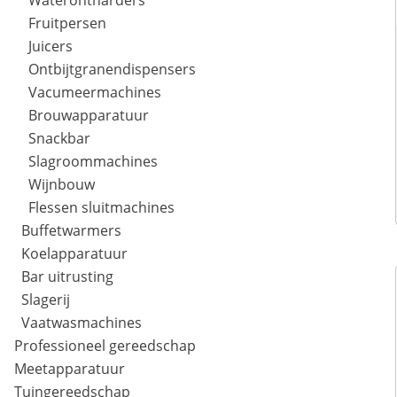
Waterontharders
Fruitpersen
Juicers
Ontbijtgranendispensers
Vacumeermachines
Brouwapparatuur
Snackbar
Slagroommachines
Wijnbouw
Flessen sluitmachines
Buffetwarmers
Koelapparatuur
Bar uitrusting
Slagerij
Vaatwasmachines
Professioneel gereedschap
Meetapparatuur
Tuingereedschap