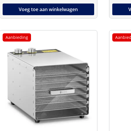
Voeg toe aan winkelwagen
V
Aanbieding
Aanbied