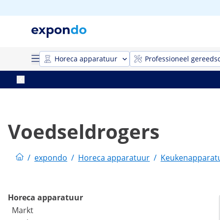
Horeca apparatuur
Professioneel gereeds
Voedseldrogers
/
expondo
/
Horeca apparatuur
/
Keukenapparat
Horeca apparatuur
Markt