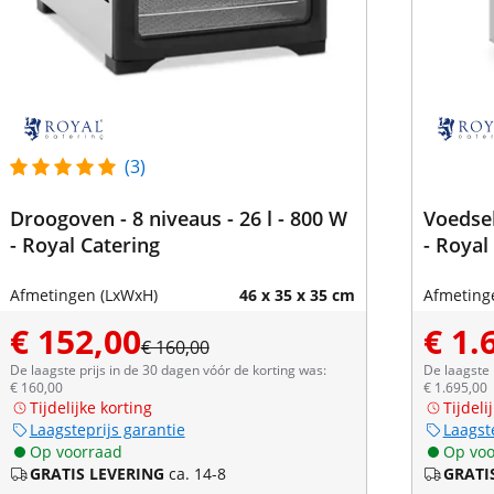
(3)
Droogoven - 8 niveaus - 26 l - 800 W
Voedsel
- Royal Catering
- Royal
Afmetingen (LxWxH)
46 x 35 x 35 cm
Afmeting
€ 152,00
€ 1.
€ 160,00
De laagste prijs in de 30 dagen vóór de korting was:
De laagste 
€ 160,00
€ 1.695,00
Tijdelijke korting
Tijdeli
Laagsteprijs garantie
Laagst
Op voorraad
Op voo
GRATIS LEVERING
ca. 14-8
GRATI