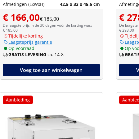
Afmetingen (LxWxH)
42.5 x 33 x 45.5 cm
Afmeting
€ 166,00
€ 27
€ 185,00
De laagste prijs in de 30 dagen vóór de korting was:
De laagste 
€ 185,00
€ 293,00
Tijdelijke korting
Tijdeli
Laagsteprijs garantie
Laagst
Op voorraad
Op voo
GRATIS LEVERING
ca. 14-8
GRATI
Voeg toe aan winkelwagen
V
Aanbieding
Aanbied