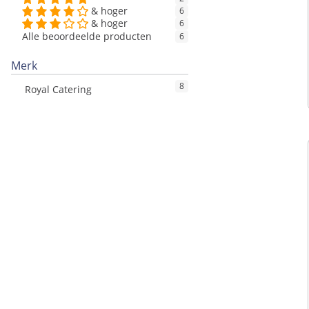
& hoger
6
& hoger
6
Alle beoordeelde producten
6
Merk
8
Royal Catering