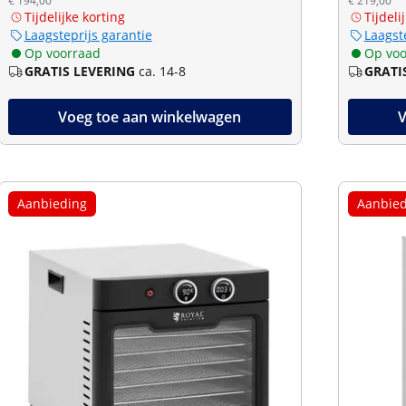
€ 194,00
€ 219,00
Tijdelijke korting
Tijdeli
Laagsteprijs garantie
Laagst
Op voorraad
Op voo
GRATIS LEVERING
ca. 14-8
GRATI
Voeg toe aan winkelwagen
V
Aanbieding
Aanbied