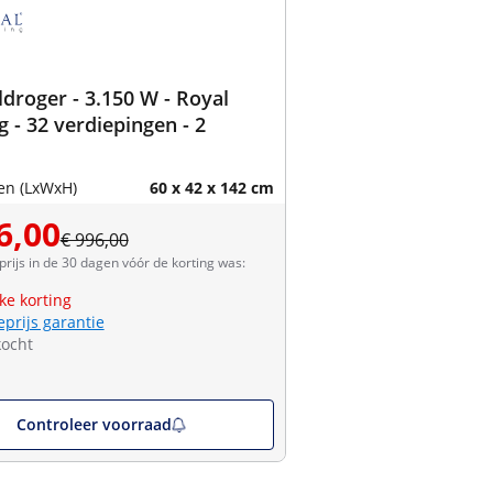
droger - 3.150 W - Royal
g - 32 verdiepingen - 2
en (LxWxH)
60 x 42 x 142 cm
6,00
€ 996,00
prijs in de 30 dagen vóór de korting was:
jke korting
eprijs garantie
kocht
Controleer voorraad