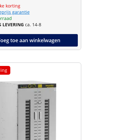
jke korting
eprijs garantie
rraad
S LEVERING
ca. 14-8
oeg toe aan winkelwagen
ing