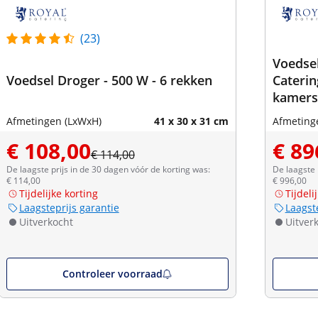
(23)
Voedsel
Voedsel Droger - 500 W - 6 rekken
Caterin
kamers
Afmetingen (LxWxH)
41 x 30 x 31 cm
Afmeting
€ 108,00
€ 89
€ 114,00
De laagste prijs in de 30 dagen vóór de korting was:
De laagste 
€ 114,00
€ 996,00
Tijdelijke korting
Tijdeli
Laagsteprijs garantie
Laagst
Uitverkocht
Uitver
Controleer voorraad