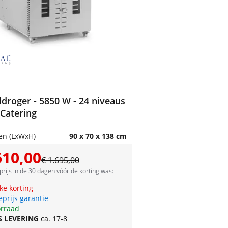
droger - 5850 W - 24 niveaus
 Catering
en (LxWxH)
90 x 70 x 138 cm
610,00
€ 1.695,00
prijs in de 30 dagen vóór de korting was:
jke korting
eprijs garantie
rraad
S LEVERING
ca. 17-8