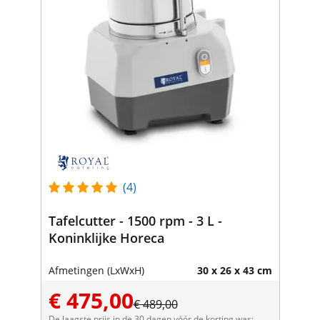
(4)
Tafelcutter - 1500 rpm - 3 L -
Koninklijke Horeca
Afmetingen (LxWxH)
30 x 26 x 43 cm
€ 475,00
€ 489,00
De laagste prijs in de 30 dagen vóór de korting was: