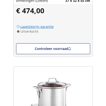
Afmetingen (LxWxH)
37 x 32 x 55 cm
€ 474,00
Laagsteprijs garantie
Uitverkocht
Controleer voorraad