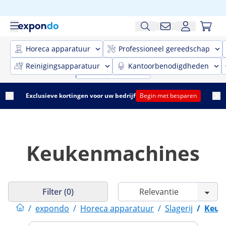
Horeca apparatuur
Professioneel gereedschap
Reinigingsapparatuur
Kantoorbenodigdheden
Exclusieve kortingen voor uw bedrijf
Begin met besparen
Keukenmachines
Filter (0)
/
expondo
/
Horeca apparatuur
/
Slagerij
/
Keuk