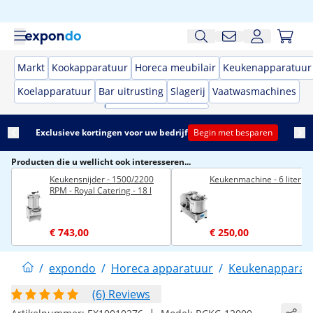
Markt
Kookapparatuur
Horeca meubilair
Keukenapparatuur
Koelapparatuur
Bar uitrusting
Slagerij
Vaatwasmachines
Exclusieve kortingen voor uw bedrijf
Begin met besparen
Producten die u wellicht ook interesseren...
Keukensnijder - 1500/2200
Keukenmachine - 6 liter
RPM - Royal Catering - 18 l
€ 743,00
€ 250,00
/
expondo
/
Horeca apparatuur
/
Keukenapparat
(6) Reviews