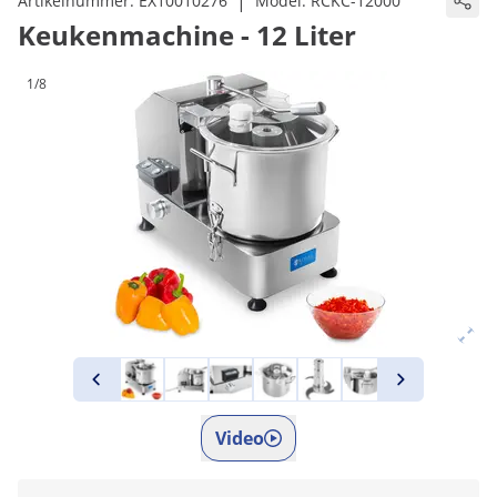
|
Artikelnummer:
EX10010276
Model:
RCKC-12000
Keukenmachine - 12 Liter
1/8
Video