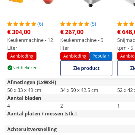
(6)
(5)
€ 304,00
€ 267,00
€ 648,
Keukenmachine - 12
Keukenmachine - 9
Snijmac
Liter
liter
tpm - 5 
Caterin
Aanbieding
Aanbieding
Populair
Aanbie
Net bekeken
Zie product
Zi
Afmetingen (LxWxH)
50 x 33 x 49 cm
34 x 50 x 42.5 cm
52 x 42
Aantal bladen
4
2
1
Aantal platen / messen [stk.]
-
-
-
Achteruitversnelling