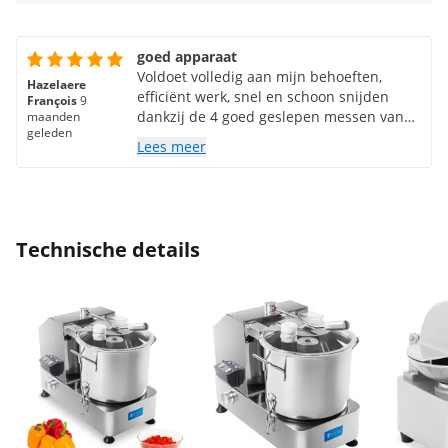
goed apparaat
Voldoet volledig aan mijn behoeften,
Hazelaere
efficiënt werk, snel en schoon snijden
François
9
dankzij de 4 goed geslepen messen van
maanden
geleden
goed formaat. De snelheidsvariator maakt
Lees meer
zorgvuldig mengen mogelijk. De prijs-
kwaliteitverhouding is onverslaanbaar
gezien de prestaties van het product. Ik
ben zeer tevreden met mijn aankoop.
Technische details