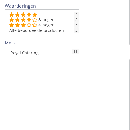
Waarderingen
4
& hoger
5
& hoger
5
Alle beoordeelde producten
5
Merk
11
Royal Catering