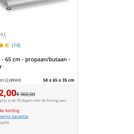
(14)
l - 65 cm - propaan/butaan -
r
en (LxWxH)
58 x 65 x 35 cm
2,00
€ 360,00
prijs in de 30 dagen vóór de korting was:
jke korting
eprijs garantie
kocht