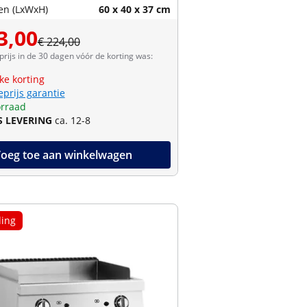
en (LxWxH)
60 x 40 x 37 cm
3,00
€ 224,00
prijs in de 30 dagen vóór de korting was:
jke korting
eprijs garantie
rraad
S LEVERING
ca. 12-8
oeg toe aan winkelwagen
ing