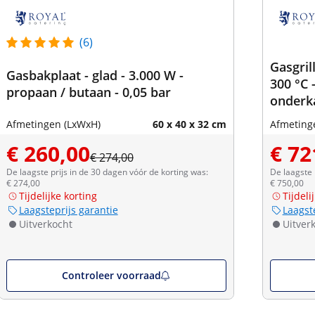
(6)
Gasgrill
Gasbakplaat - glad - 3.000 W -
300 °C 
propaan / butaan - 0,05 bar
onderka
Afmetingen (LxWxH)
60 x 40 x 32 cm
Afmeting
€ 260,00
€ 72
€ 274,00
De laagste prijs in de 30 dagen vóór de korting was:
De laagste 
€ 274,00
€ 750,00
Tijdelijke korting
Tijdeli
Laagsteprijs garantie
Laagst
Uitverkocht
Uitver
Controleer voorraad