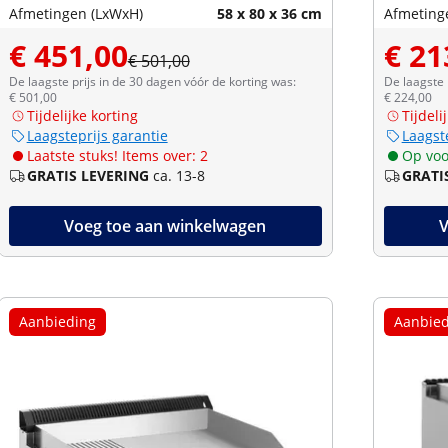
Afmetingen (LxWxH)
58 x 80 x 36 cm
Afmeting
€ 451,00
€ 21
€ 501,00
De laagste prijs in de 30 dagen vóór de korting was:
De laagste 
€ 501,00
€ 224,00
Tijdelijke korting
Tijdeli
Laagsteprijs garantie
Laagst
Laatste stuks! Items over: 2
Op voo
GRATIS LEVERING
ca. 13-8
GRATI
Voeg toe aan winkelwagen
V
Aanbieding
Aanbied