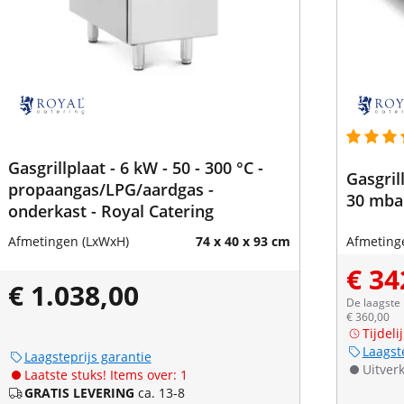
Gasgrillplaat - 6 kW - 50 - 300 °C -
Gasgril
propaangas/LPG/aardgas -
30 mba
onderkast - Royal Catering
Afmetingen (LxWxH)
74 x 40 x 93 cm
Afmeting
€ 34
€ 1.038,00
De laagste 
€ 360,00
Tijdeli
Laagst
Laagsteprijs garantie
Uitver
Laatste stuks! Items over: 1
GRATIS LEVERING
ca. 13-8