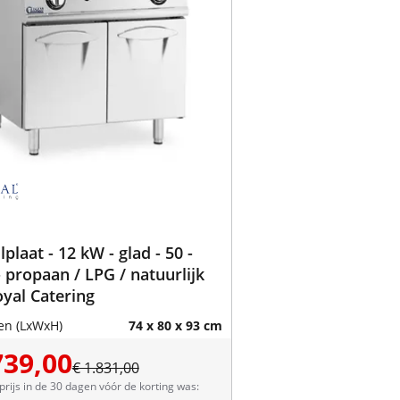
lplaat - 12 kW - glad - 50 -
- propaan / LPG / natuurlijk
oyal Catering
en (LxWxH)
74 x 80 x 93 cm
739,00
€ 1.831,00
prijs in de 30 dagen vóór de korting was: