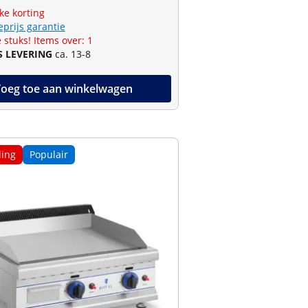
jke korting
eprijs garantie
 stuks! Items over: 1
S LEVERING
ca. 13-8
oeg toe aan winkelwagen
ing
Populair