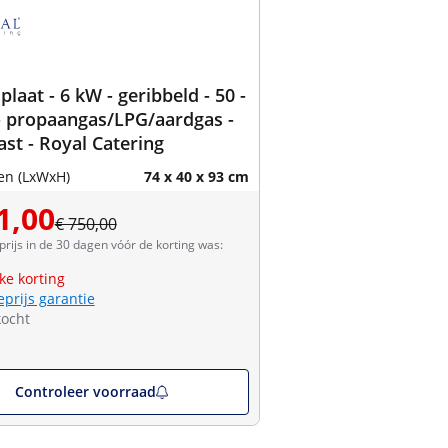
plaat - 6 kW - geribbeld - 50 -
- propaangas/LPG/aardgas -
st - Royal Catering
en (LxWxH)
74 x 40 x 93 cm
1,00
€ 750,00
prijs in de 30 dagen vóór de korting was:
jke korting
eprijs garantie
kocht
Controleer voorraad