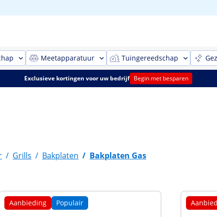
chap
Meetapparatuur
Tuingereedschap
Gez
Exclusieve kortingen voor uw bedrijf
Begin met besparen
r
/
Grills
/
Bakplaten
/
Bakplaten Gas
Aanbieding
Populair
Aanbied