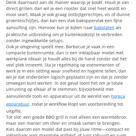
Denk daarnaast aan de manier waarop je kookt. Houd je van
direct grillen, dan wil je een rooster dat snel heet wordt en
mooi seart. Maak je ook graag ontbijtgerechtjes, vis of dunne
groenteschijfjes, dan kan een vlak bakoppervlak een fijne
aanvulling zijn. Hiervoor kun je kijken naar
bakplaten
als
praktische uitbreiding om je buitenkookstijl te verbreden
zonder ingewikkelde setups.
Ook je omgeving speelt mee. Barbecue je vaak in een
compacte buitenruimte, dan is een inklapbaar model met
werkplank ideaal: je houdt alles bij de hand zonder dat het
veel plek inneemt. Sta je regelmatig op evenementen of
werk je in een setting waar snelheid en hygiëne tellen, dan
wil je dat onderdelen logisch geplaatst zijn en dat je zonder
omwegen kunt werken. In dat geval loont het om je totale
uitrusting op elkaar af te stemmen, bijvoorbeeld met
aanvullende tools en apparatuur uit de wereld van
horeca
apparatuur
, zodat je workflow klopt van voorbereiding tot
uitgifte.
Tot slot: een goede BBQ grill is niet alleen een warmtebron,
maar een manier om sfeer en smaak samen te brengen.
Kies daarom een model dat past bij jouw ritme—compact en
inklapbaar voor maximale vrijheid, of juist robuust en ruim