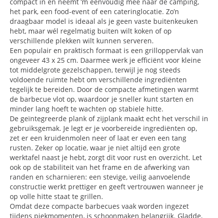
compact in en neemt ’m eenvoudig mee naar de camping,
het park, een food-event of een cateringlocatie. Zo’n
draagbaar model is ideaal als je geen vaste buitenkeuken
hebt, maar wél regelmatig buiten wilt koken of op
verschillende plekken wilt kunnen serveren.
Een populair en praktisch formaat is een grilloppervlak van
ongeveer 43 x 25 cm. Daarmee werk je efficiënt voor kleine
tot middelgrote gezelschappen, terwijl je nog steeds
voldoende ruimte hebt om verschillende ingrediënten
tegelijk te bereiden. Door de compacte afmetingen warmt
de barbecue vlot op, waardoor je sneller kunt starten en
minder lang hoeft te wachten op stabiele hitte.
De geïntegreerde plank of zijplank maakt echt het verschil in
gebruiksgemak. Je legt er je voorbereide ingrediënten op,
zet er een kruidenmolen neer of laat er even een tang
rusten. Zeker op locatie, waar je niet altijd een grote
werktafel naast je hebt, zorgt dit voor rust en overzicht. Let
ook op de stabiliteit van het frame en de afwerking van
randen en scharnieren: een stevige, veilig aanvoelende
constructie werkt prettiger en geeft vertrouwen wanneer je
op volle hitte staat te grillen.
Omdat deze compacte barbecues vaak worden ingezet
tijdens piekmomenten, is schoonmaken belangrijk. Gladde,