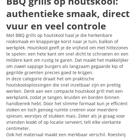
BBQ grills op houtskool:
authentieke smaak, direct
vuur en veel controle
Met BBQ grills op houtskool haal je die herkenbare
rooksmaak en knapperige korst naar je tuin, balkon of
werkplek. Houtskool geeft je de vrijheid om met hittezones
te spelen: een hete kant om snel dicht te schroeien en een
mildere kant om rustig te garen. Dat maakt het makkelijker
om zowel sappige burgers als langzaam gegaarde kip of
gegrilde groenten precies goed te krijgen.
In deze categorie draait het om praktische
houtskooloplossingen die snel inzetbaar zijn en prettig
werken. Denk aan een compacte houtskool grill met een
werkplank, zodat je tangen, kruiden en borden binnen
handbereik hebt. Door het slimme formaat kun je efficiënt
stoken en toch genoeg ruimte creëren voor meerdere
spiesen, worstjes of stukken maïs. Zeker als je graag voor
vrienden kookt of op locatie serveert, telt elke vierkante
centimeter.
Ook het materiaal maakt een merkbaar verschil. Roestvrij