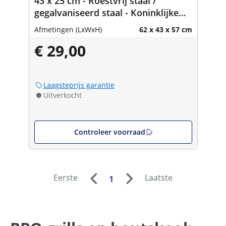
43 x 25 cm - Roestvrij staal /
gegalvaniseerd staal - Koninklijke
Horeca
Afmetingen (LxWxH)
62 x 43 x 57 cm
€ 29,00
Laagsteprijs garantie
Uitverkocht
Controleer voorraad
Eerste
Laatste
1