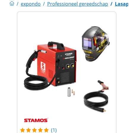
/
expondo
/
Professioneel gereedschap
/
Lasapp
(1)