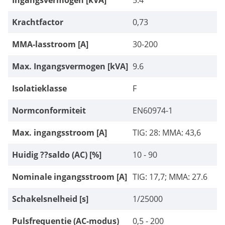
Ingangsvermogen [kVA]
5.4
Krachtfactor
0,73
MMA-lasstroom [A]
30-200
Max. Ingangsvermogen [kVA]
9.6
Isolatieklasse
F
Normconformiteit
EN60974-1
Max. ingangsstroom [A]
TIG: 28: MMA: 43,6
Huidig ??saldo (AC) [%]
10 - 90
Nominale ingangsstroom [A]
TIG: 17,7; MMA: 27.6
Schakelsnelheid [s]
1/25000
Pulsfrequentie (AC-modus)
0,5 - 200