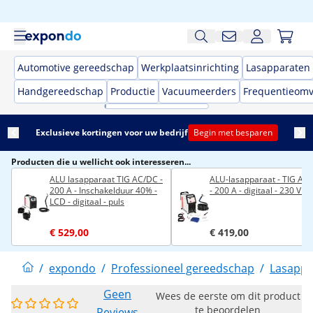
Automotive gereedschap
Werkplaatsinrichting
Lasapparaten
Handgereedschap
Productie
Vacuumeerders
Frequentieom
Exclusieve kortingen voor uw bedrijf
Begin met besparen
Producten die u wellicht ook interesseren...
ALU lasapparaat TIG AC/DC -
ALU-lasapparaat - TIG AC
200 A - Inschakelduur 40% -
- 200 A - digitaal - 230 V - 
LCD - digitaal - puls
€ 529,00
€ 419,00
/
expondo
/
Professioneel gereedschap
/
Lasappa
Geen
Wees de eerste om dit product
te beoordelen
Reviews