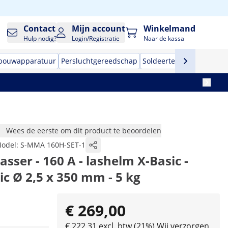
Contact
Mijn account
Winkelmand
Hulp nodig?
Login/Registratie
Naar de kassa
 bouwapparatuur
Persluchtgereedschap
Soldeertechniek
Handge
Wees de eerste om dit product te beoordelen
odel:
S-MMA 160H-SET-1
lasser - 160 A - lashelm X-Basic -
ic Ø 2,5 x 350 mm - 5 kg
€ 269,00
€ 222,31 excl. btw (21%)
Wij verzorgen