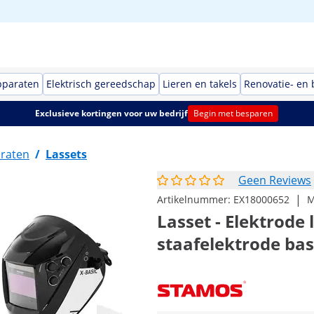
pparaten
Elektrisch gereedschap
Lieren en takels
Renovatie- en
Exclusieve kortingen voor uw bedrijf
Begin met besparen
raten
/
Lassets
Geen Reviews
|
Artikelnummer:
EX18000652
M
Lasset - Elektrode 
staafelektrode bas