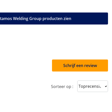
 Stamos Welding Group producten zien
Schrijf een review
Sort reviews
Sorteer op :