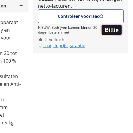
ken
netto-facturen.
Controleer voorraad
sapparaat
NIEUW: Bedrijven kunnen binnen 30
ay en
dagen betalen met
 voor
Uitverkocht
Laagsteprijs garantie
n 20 tot
an 100 %
esultaten
e en Anti-
urd
0 mm
met
n 5-kg