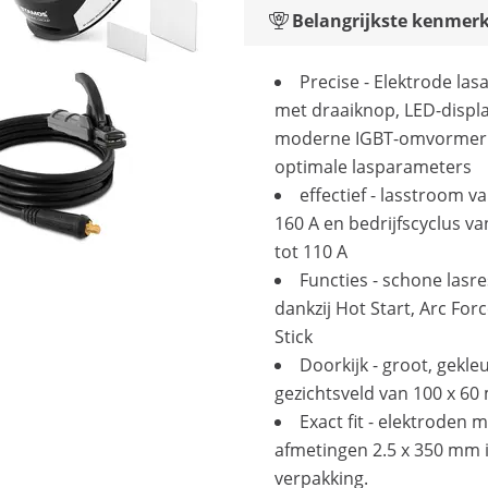
Belangrijkste kenmer
Precise - Elektrode la
met draaiknop, LED-displ
moderne IGBT-omvormer
optimale lasparameters
effectief - lasstroom va
160 A en bedrijfscyclus v
tot 110 A
Functies - schone lasr
dankzij Hot Start, Arc Forc
Stick
Doorkijk - groot, gekle
gezichtsveld van 100 x 6
Exact fit - elektroden 
afmetingen 2.5 x 350 mm i
verpakking.