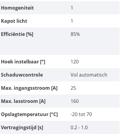
Homogeniteit
1
Kapot licht
1
Efficiëntie [%]
85%
Hoek instelbaar [°]
120
Schaduwcontrole
Vol automatisch
Max. ingangsstroom [A]
25
Max. lasstroom [A]
160
Opslagtemperatuur [°C]
-20 tot 70
Vertragingstijd [s]
0.2 - 1.0