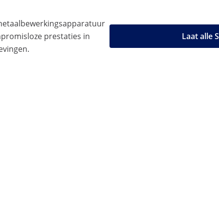
 metaalbewerkingsapparatuur
romisloze prestaties in
Laat alle
evingen.