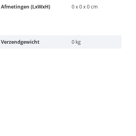
Afmetingen (LxWxH)
0 x 0 x 0 cm
Verzendgewicht
0 kg