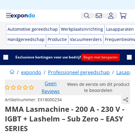
Automotive gereedschap
Werkplaatsinrichting
Lasapparaten
Handgereedschap
Productie
Vacuumeerders
Frequentieom
Exclusieve kortingen voor uw bedrijf
Begin met besparen
/
expondo
/
Professioneel gereedschap
/
Lasappa
Geen
Wees de eerste om dit product
te beoordelen
Reviews
Artikelnummer:
EX18000234
MMA Lasmachine - 200 A - 230 V -
IGBT + Lashelm – Sub Zero – EASY
SERIES