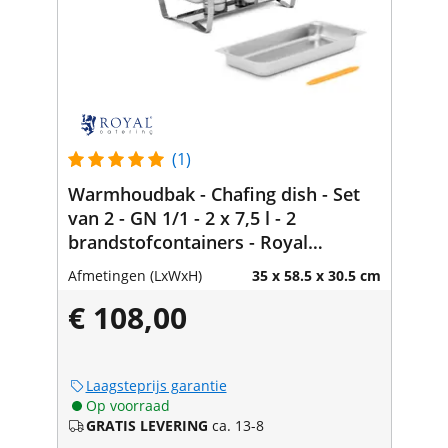
(1)
Warmhoudbak - Chafing dish - Set
van 2 - GN 1/1 - 2 x 7,5 l - 2
brandstofcontainers - Royal
Catering
Afmetingen (LxWxH)
35 x 58.5 x 30.5 cm
€ 108,00
Laagsteprijs garantie
Op voorraad
GRATIS LEVERING
ca. 13-8