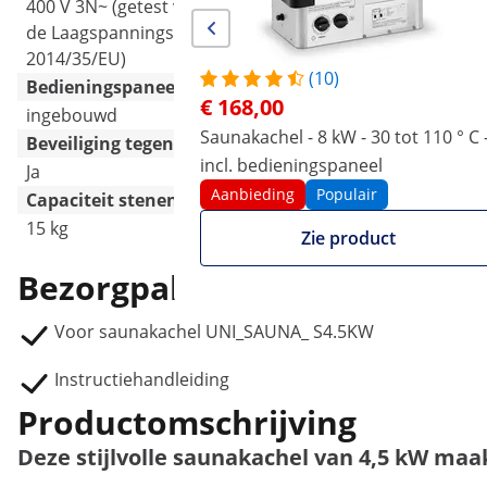
400 V 3N~ (getest volgens
400 V 3N~ (getest volgens
de Laagspanningsrichtlijn
de Laagspanningsrichtlijn
2014/35/EU)
2014/35/EU)
(10)
Bedieningspaneel
€ 168,00
ingebouwd
ingebouwd
Saunakachel - 8 kW - 30 tot 110 ° C 
Beveiliging tegen oververhitting
incl. bedieningspaneel
Ja
Ja
Aanbieding
Populair
Capaciteit stenen
15 kg
15 kg
Zie product
Bezorgpakket
Voor saunakachel UNI_SAUNA_ S4.5KW
Instructiehandleiding
Productomschrijving
Deze stijlvolle saunakachel van 4,5 kW ma