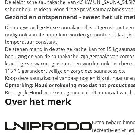
De elektrische saunakachel van 4,5 kW UNI_SAUNA_S4.5K
schoonheid, is ideaal voor droge privé saunacabines van 
Gezond en ontspannend - zweet het uit me
De hoogwaardige Finse saunakachel is uitgerust met een 
nodig ook aan de muur kan worden gemonteerd, laat je b
temperatuur constant.
De stenen mand in de stevige kachel kan tot 15 kg sauna
behuizing en van de saunakachel zijn gemaakt van corrosie
krachtige verwarmingselementen worden ook beschermd teg
115 ° C garandeert veilige en zorgeloze saunasessies.
Koop deze saunakachel vandaag nog en kijk uit naar uren
Opmerking: Houd er rekening mee dat het product gesch
Belangrijk: Houd er rekening mee dat dit apparaat wordt ge
Over het merk
Betrouwbare binne
recreatie- en vrije