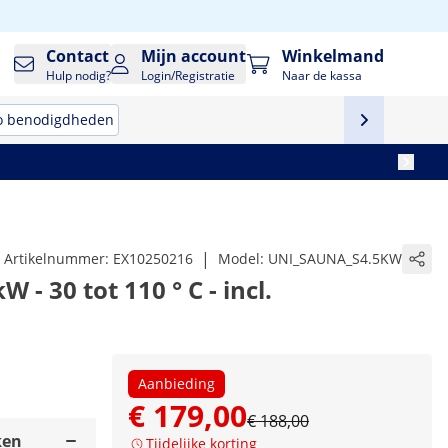
Contact
Mijn account
Winkelmand
Hulp nodig?
Login/Registratie
Naar de kassa
o benodigdheden
|
Artikelnummer:
EX10250216
Model:
UNI_SAUNA_S4.5KW
 - 30 tot 110 ° C - incl.
Aanbieding
€ 179,00
€ 188,00
ken
Tijdelijke korting