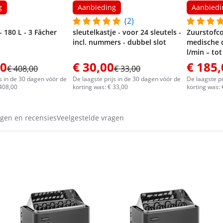
d heeft. Maar omdat de
g
Aanbieding
Aanbiedi
en, heb ik de Expondo oven
(2)
taties en de prijs aansluiten
- 180 L - 3 Fächer
sleutelkastje - voor 24 sleutels -
Zuurstofco
 een alternatief zijn
incl. nummers - dubbel slot
medische d
huidige is helemaal oké. Een
l/min – to
aamloze producten geen
00
€ 30,00
€ 185,
ijn. Maar daar zal ik voor
€ 408,00
€ 33,00
de oven is het risico
js in de 30 dagen vóór de
De laagste prijs in de 30 dagen vóór de
De laagste pr
 408,00
korting was: € 33,00
korting was:
gen en recensies
Veelgestelde vragen