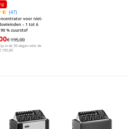
ng
(47)
ncentrator voor niet-
oeleinden – 1 tot 6
t 90 % zuurstof
00
€ 195,00
ijs in de 30 dagen vóór de
 € 195,00