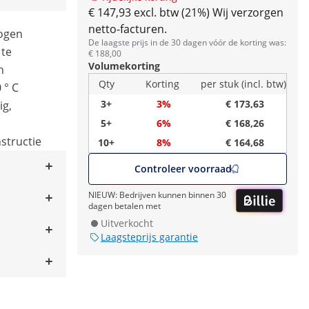
€ 147,93 excl. btw (21%)
Wij verzorgen
netto-facturen.
mogen
De laagste prijs in de 30 dagen vóór de korting was:
 te
€ 188,00
Volumekorting
n
Qty
Korting
per stuk (incl. btw)
 ° C
3+
3%
€ 173,63
ig,
5+
6%
€ 168,26
structie
10+
8%
€ 164,68
Controleer voorraad
NIEUW: Bedrijven kunnen binnen 30
dagen betalen met
Uitverkocht
Laagsteprijs garantie