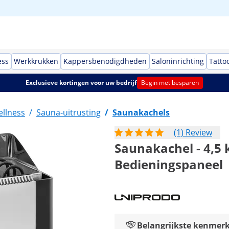
ess
Werkkrukken
Kappersbenodigdheden
Saloninrichting
Tatto
Exclusieve kortingen voor uw bedrijf
Begin met besparen
llness
/
Sauna-uitrusting
/
Saunakachels
(1) Review
Saunakachel - 4,5 kW
Bedieningspaneel
Belangrijkste kenmer