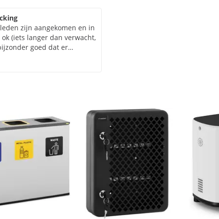
acking
eleden zijn aangekomen en in
s ok (iets langer dan verwacht,
bijzonder goed dat er
t het leverde en dat het
erbaar was. Dit klinkt
et helemaal niet. Soms (bij
douane (CH) of gaan ze naar
agfaciliteiten - en dan
al meegemaakt... Ik heb het
 en de huidige
n en het komt overeen met
unakachels, ze zijn ook
, al moeten ze met 380 volt
n probleem zijn. Andere
de timer. Dus ik wist het en
f het horloge opnieuw
hels (en ook haardkachels!)
bruikt, daarom is het een
 de saunakachel tijdelijk in
 ik hem installeer. Het kan