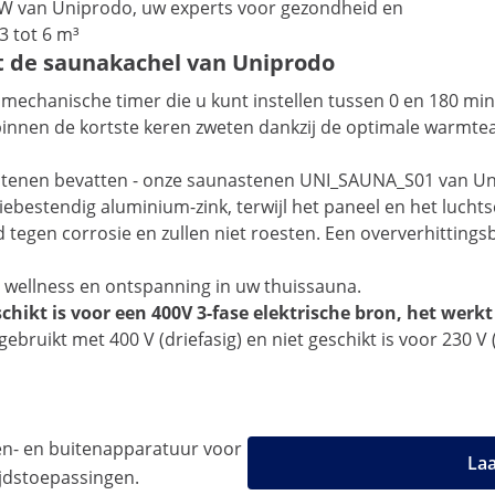
W van Uniprodo, uw experts voor gezondheid en
3 tot 6 m³
t de saunakachel van Uniprodo
mechanische timer die u kunt instellen tussen 0 en 180 mi
innen de kortste keren zweten dankzij de optimale warmte
stenen bevatten - onze saunastenen UNI_SAUNA_S01 van Unip
bestendig aluminium-zink, terwijl het paneel en het luchtsc
en corrosie en zullen niet roesten. Een oververhittingsbe
 wellness en ontspanning in uw thuissauna.
ikt is voor een 400V 3-fase elektrische bron, het werkt 
bruikt met 400 V (driefasig) en niet geschikt is voor 230 V 
n- en buitenapparatuur voor
Laa
tijdstoepassingen.