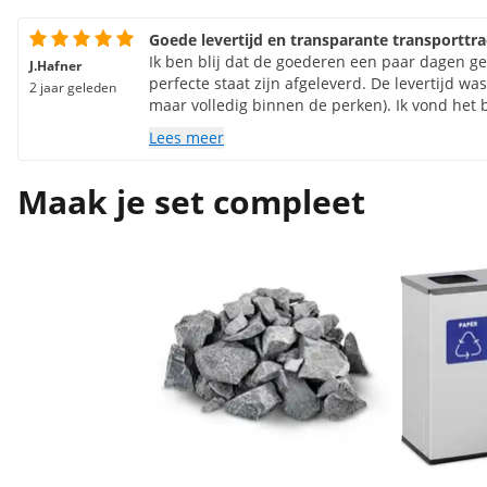
Goede levertijd en transparante transporttr
Ik ben blij dat de goederen een paar dagen g
J.Hafner
perfecte staat zijn afgeleverd. De levertijd wa
2 jaar geleden
maar volledig binnen de perken). Ik vond het 
transparant werd gecommuniceerd welke diens
Lees meer
volgen van de zending via link werkte en trace
misschien voor de hand liggend, maar dat is h
Maak je set compleet
andere winkels) blijven dingen hangen bij de 
andere gemeenschappen, andere tijdelijke opsl
teruggestuurd naar de afzender. Ik heb alles 
product nog niet gebruikt vanwege tijdgebrek
saunaconstructie, maar ik heb ernaar gekeke
wat ik heb besteld. Ik ben heel bekend met sa
fundamenteel eenvoudiger dan een haardroger
anders worden aangesloten. Maar het zal gee
recensenten hier klaagden over het tikken van 
bestelde de oven toch. Je moet ermee leven o
opbouwen. Bovendien stinken nieuwe saunakac
vreselijk wanneer ze voor het eerst worden ge
goed idee om gebruikte kachels te kopen. Ik zal
de tuin aansluiten en laten uitbranden voordat