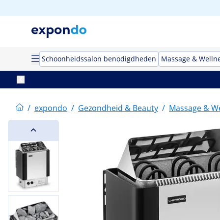
Schoonheidssalon benodigdheden
Massage & Welln
/
expondo
/
Gezondheid & Beauty
/
Massage & We