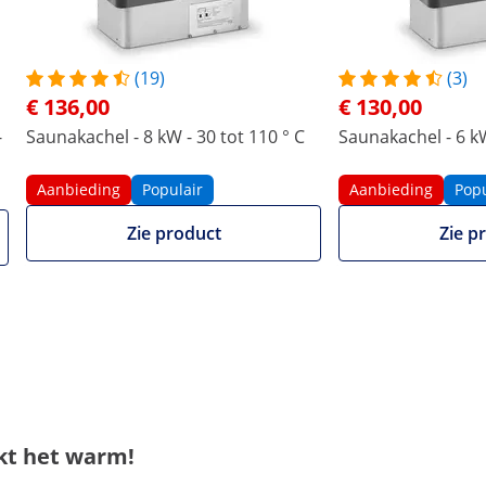
400 V 3N~ (getest volgens
400 V 3N~ (getest volgens
de Laagspanningsrichtlijn
de Laagspanningsrichtlijn
2014/35/EU)
2014/35/EU)
(19)
(3)
€ 136,00
€ 130,00
extern
extern
-
Saunakachel - 8 kW - 30 tot 110 ° C
Saunakachel - 6 kW
Ja
Ja
Aanbieding
Populair
Aanbieding
Popu
15 kg
15 kg
Zie product
Zie p
Vergelijk meer attributen
akt het warm!