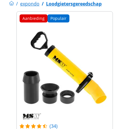
/
expondo
/
Loodgietersgereedschap
Aanbieding
Populair
(34)