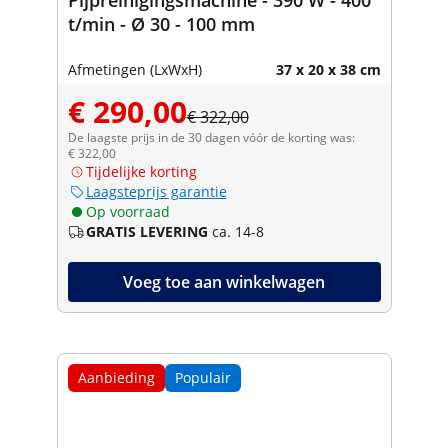
t/min - Ø 30 - 100 mm
Afmetingen (LxWxH)
37 x 20 x 38 cm
€ 290,00
€ 322,00
De laagste prijs in de 30 dagen vóór de korting was:
€ 322,00
Tijdelijke korting
Laagsteprijs garantie
Op voorraad
GRATIS LEVERING
ca. 14-8
Voeg toe aan winkelwagen
Aanbieding
Populair