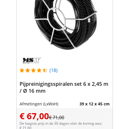
(18)
Pijpreinigingsspiralen set 6 x 2,45 m
/ Ø 16 mm
Afmetingen (LxWxH)
39 x 12 x 45 cm
€ 67,00
€ 71,00
De laagste prijs in de 30 dagen vóór de korting was:
€ 71,00