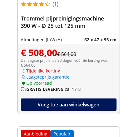
(1)
Trommel pijpreinigingsmachine -
390 W - Ø 25 tot 125 mm
Afmetingen (LxWxH)
62 x 47 x 93 cm
€ 508,00
€ 564,00
De laagste prijs in de 30 dagen vóór de korting was:
€ 564,00
Tijdelijke korting
Laagsteprijs garantie
Op voorraad
GRATIS LEVERING
ca. 17-8
Voeg toe aan winkelwagen
Aanbieding
Populair