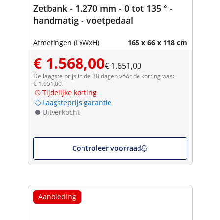
Zetbank - 1.270 mm - 0 tot 135 ° -
handmatig - voetpedaal
Afmetingen (LxWxH)
165 x 66 x 118 cm
€ 1.568,00
€ 1.651,00
De laagste prijs in de 30 dagen vóór de korting was:
€ 1.651,00
Tijdelijke korting
Laagsteprijs garantie
Uitverkocht
Controleer voorraad
Aanbieding