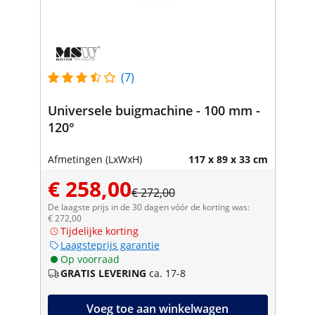
(7)
Universele buigmachine - 100 mm -
120°
Afmetingen (LxWxH)
117 x 89 x 33 cm
€ 258,00
€ 272,00
De laagste prijs in de 30 dagen vóór de korting was:
€ 272,00
Tijdelijke korting
Laagsteprijs garantie
Op voorraad
GRATIS LEVERING
ca. 17-8
Voeg toe aan winkelwagen