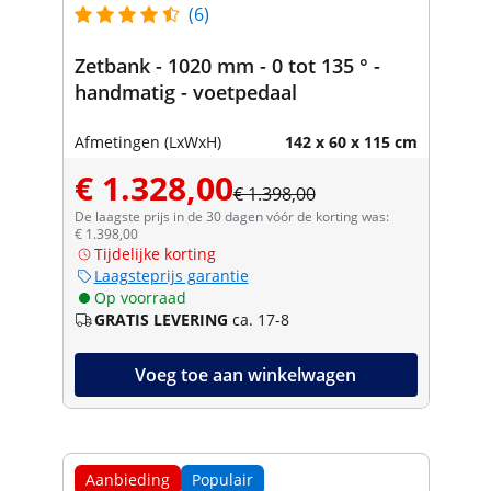
(6)
Zetbank - 1020 mm - 0 tot 135 ° -
handmatig - voetpedaal
Afmetingen (LxWxH)
142 x 60 x 115 cm
€ 1.328,00
€ 1.398,00
De laagste prijs in de 30 dagen vóór de korting was:
€ 1.398,00
Tijdelijke korting
Laagsteprijs garantie
Op voorraad
GRATIS LEVERING
ca. 17-8
Voeg toe aan winkelwagen
Aanbieding
Populair