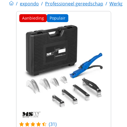
/
expondo
/
Professioneel gereedschap
/
Werkpla
Aanbieding
Populair
(31)