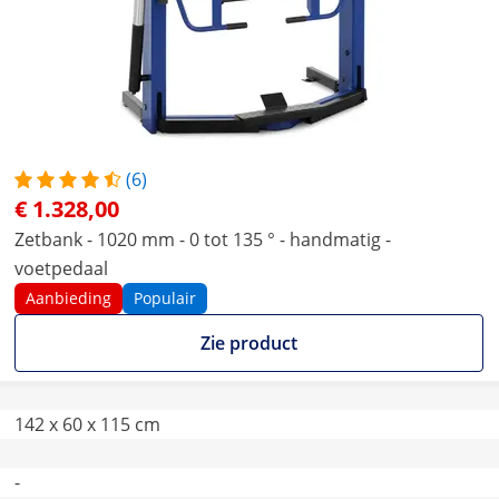
(6)
€ 1.328,00
Zetbank - 1020 mm - 0 tot 135 ° - handmatig -
voetpedaal
Aanbieding
Populair
Zie product
142 x 60 x 115 cm
-