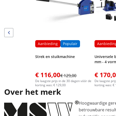
Aanbieding
Populair
Aanbiedin
Strek en stuikmachine
Universele 
mm - 4 vorm
€ 116,00
€ 170,
€ 129,00
De laagste prijs in de 30 dagen vóór de
De laagste pri
korting was: € 129,00
korting was: €
Over het merk
Hoogwaardige ger
betrouwbare resul