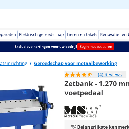
pparaten
Elektrisch gereedschap
Lieren en takels
Renovatie- en
Exclusieve kortingen voor uw bedrijf
Begin met besparen
atsinrichting
/
Gereedschap voor metaalbewerking
(4) Reviews
Zetbank - 1.270 mm 
voetpedaal
Belangrijkste kenmer