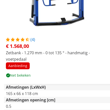
(4)
€ 1.568,00
Zetbank - 1.270 mm - 0 tot 135 ° - handmatig -
voetpedaal
Aanbieding
Net bekeken
Afmetingen (LxWxH)
165 x 66 x 118 cm
Afmetingen opening [cm]
0.5