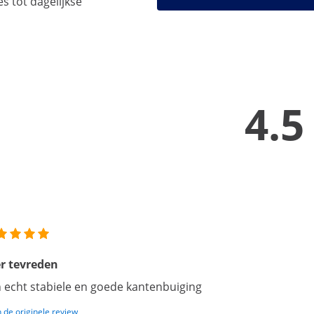
es tot dagelijkse
4.5
r tevreden
 echt stabiele en goede kantenbuiging
 de originele review