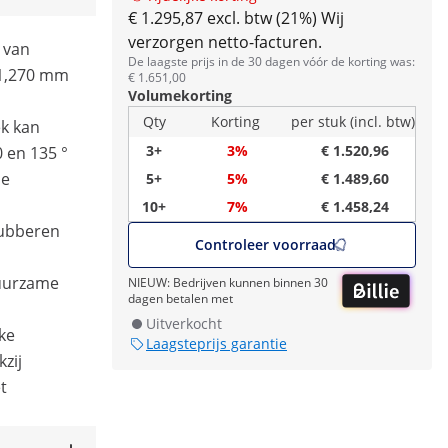
€ 1.295,87 excl. btw (21%)
Wij
verzorgen netto-facturen.
 van
De laagste prijs in de 30 dagen vóór de korting was:
 1,270 mm
€ 1.651,00
Volumekorting
Qty
Korting
per stuk (incl. btw)
ek kan
3+
3%
€ 1.520,96
 en 135 °
de
5+
5%
€ 1.489,60
10+
7%
€ 1.458,24
rubberen
Controleer voorraad
duurzame
NIEUW: Bedrijven kunnen binnen 30
dagen betalen met
Uitverkocht
ke
Laagsteprijs garantie
kzij
t