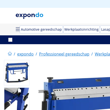
Automotive gereedschap
Werkplaatsinrichting
Lasa
/
expondo
/
Professioneel gereedschap
/
Werkpla