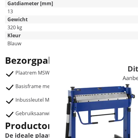
Gatdiameter [mm]
13
Gewicht
320 kg
Kleur
Blauw
Bezorgpakket
Di
Plaatrem MSW-PBR- 1270
Aanbe
Basisframe met voetpedaal
Inbussleutel M8
Gebruiksaanwijzing
Productomschrijving
De ideale plaatbuiger voor het vormen van