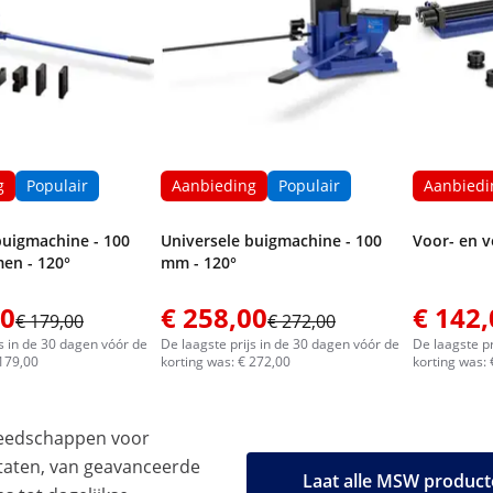
g
Populair
Aanbieding
Populair
Aanbiedi
buigmachine - 100
Universele buigmachine - 100
Voor- en 
en - 120°
mm - 120°
00
€ 258,00
€ 142,
€ 179,00
€ 272,00
js in de 30 dagen vóór de
De laagste prijs in de 30 dagen vóór de
De laagste pr
 179,00
korting was: € 272,00
korting was:
eedschappen voor
taten, van geavanceerde
Laat alle MSW product