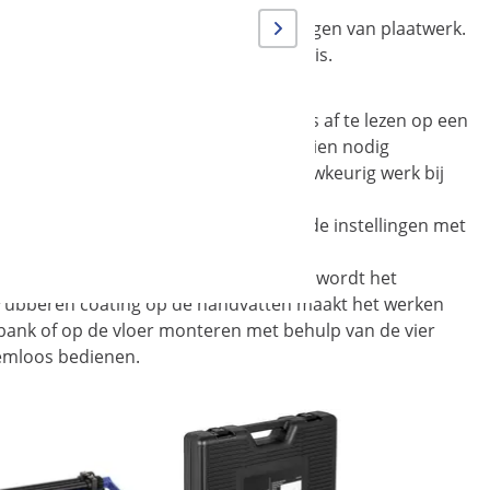
g hulpmiddel voor het handmatig buigen van plaatwerk.
ijvoorbeeld voor het bouwen van een huis.
ppen
m. De maximale buighoek tot 135 ° is af te lezen op een
 mm, 35 mm, 30 en 25 mm) kunnen indien nodig
fende werkstuk. Dit garandeert u nauwkeurig werk bij
chine heeft stelschroeven waarmee u de instellingen met
oeven wordt meegeleverd.
aal op het basisframe in te drukken, wordt het
p rubberen coating op de handvatten maakt het werken
rkbank of op de vloer monteren met behulp van de vier
emloos bedienen.
Aanbie
Zetbank -