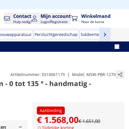
Contact
Mijn account
Winkelmand
Hulp nodig?
Login/Registratie
Naar de kassa
 bouwapparatuur
Persluchtgereedschap
Soldeertechniek
Handge
|
Artikelnummer:
EX10061179
Model:
MSW-PBR-1270
- 0 tot 135 ° - handmatig -
Aanbieding
€ 1.568,00
€ 1.651,00
ken
Tijdelijke korting