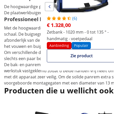
De hoogwaardige plaatbuiger MSW-PBR-1270 van MSW, uw 
De plaatwerkbuiger is niet alleen nuttig voor profession
(6)
Professioneel buigen - met de plaatbuiger 
€ 1.328,00
Met de hoogwaardige plaatwerkbuiger kunt u metaalplaten
Zetbank - 1020 mm - 0 tot 135 ° -
schaal. De buigsegmenten in 12 verschillende breedtes
handmatig - voetpedaal
afzonderlijk van de bovenbalk worden verwijderd en ver
Aanbieding
Populair
het vouwen en buigen.
Om verschillende diktes metaal te buigen, moet u de af
Zie product
slechts een paar bewegingen kunt aanpassen. De bijpasse
De bak- en panrem met een maximale openingsbreedte van
werkstuk vastgeklemd zodat u beide handen vrij heeft om
met dit apparaat zeer veilig. Om de solide panrem extra s
voorgeboorde montagegaten met een diameter van 13 mm
Producten die u wellicht ook