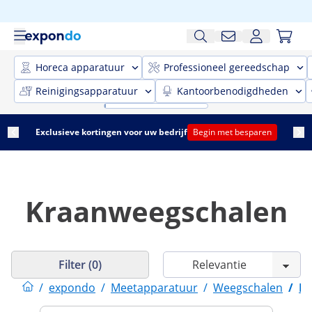
Horeca apparatuur
Professioneel gereedschap
Reinigingsapparatuur
Kantoorbenodigdheden
Exclusieve kortingen voor uw bedrijf
Begin met besparen
Kraanweegschalen
Filter (0)
/
expondo
/
Meetapparatuur
/
Weegschalen
/
Kr