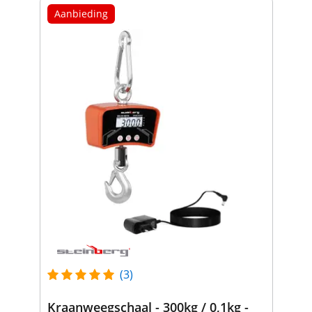
Aanbieding
(3)
Kraanweegschaal - 300kg / 0,1kg -