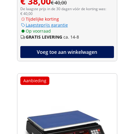
€ 38,00
€ 40,00
De laagste prijs in de 30 dagen vóór de korting was:
€ 40,00
Tijdelijke korting
Laagsteprijs garantie
Op voorraad
GRATIS LEVERING
ca. 14-8
Voeg toe aan winkelwagen
Aanbieding