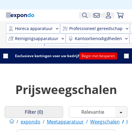
Horeca apparatuur
Professioneel gereedschap
Reinigingsapparatuur
Kantoorbenodigdheden
Exclusieve kortingen voor uw bedrijf
Begin met besparen
Prijsweegschalen
Filter (0)
/
expondo
/
Meetapparatuur
/
Weegschalen
/
Pr