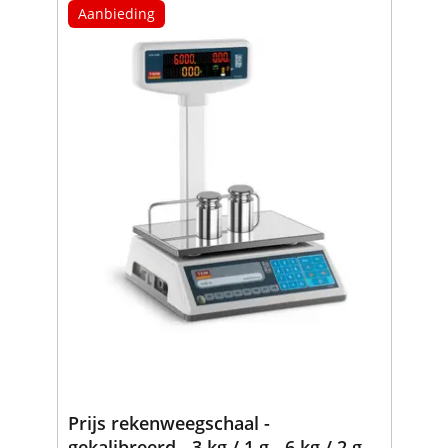
Aanbieding
Prijs rekenweegschaal -
gekalibreerd - 3 kg / 1 g - 6 kg / 2 g