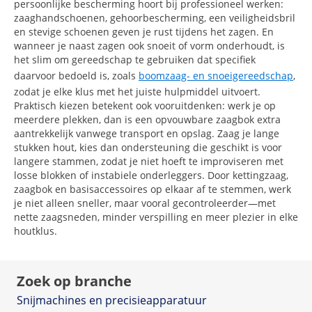
persoonlijke bescherming hoort bij professioneel werken:
zaaghandschoenen, gehoorbescherming, een veiligheidsbril
en stevige schoenen geven je rust tijdens het zagen. En
wanneer je naast zagen ook snoeit of vorm onderhoudt, is
het slim om gereedschap te gebruiken dat specifiek
daarvoor bedoeld is, zoals
boomzaag- en snoeigereedschap
,
zodat je elke klus met het juiste hulpmiddel uitvoert.
Praktisch kiezen betekent ook vooruitdenken: werk je op
meerdere plekken, dan is een opvouwbare zaagbok extra
aantrekkelijk vanwege transport en opslag. Zaag je lange
stukken hout, kies dan ondersteuning die geschikt is voor
langere stammen, zodat je niet hoeft te improviseren met
losse blokken of instabiele onderleggers. Door kettingzaag,
zaagbok en basisaccessoires op elkaar af te stemmen, werk
je niet alleen sneller, maar vooral gecontroleerder—met
nette zaagsneden, minder verspilling en meer plezier in elke
houtklus.
Zoek op branche
Snijmachines en precisieapparatuur