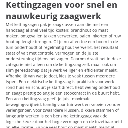
Kettingzagen voor snel en
nauwkeurig zaagwerk
Met kettingzagen pak je zaagklussen aan die met een
handzaag al snel veel tijd kosten: brandhout op maat
maken, omgevallen takken verwerken, palen inkorten of ruw
hout op lengte brengen. Of je nu af en toe een boom in de
tuin onderhoudt of regelmatig hout verwerkt, het resultaat
staat of valt met controle, vermogen en de juiste
ondersteuning tijdens het zagen. Daarom draait het in deze
categorie niet alleen om de kettingzaag zelf, maar ook om
slim gereedschap dat je werk veiliger en efficiënter maakt.
Afhankelijk van wat je doet, kies je vaak tussen meerdere
typen. Een elektrische kettingzaag is praktisch voor werk
rond huis en schuur: je start direct, hebt weinig onderhoud
en zaagt prettig zolang je een stopcontact in de buurt hebt.
Een accu kettingzaag geeft je juist maximale
bewegingsvrijheid, handig voor tuinwerk en snoeien zonder
verlengsnoer. Voor zwaardere klussen, dikkere stammen of
langdurig werken is een benzine kettingzaag vaak de
logische keuze door het hoge vermogen en de inzetbaarheid
op elke locatie. En wie veel hout op maat maakt, merkt al