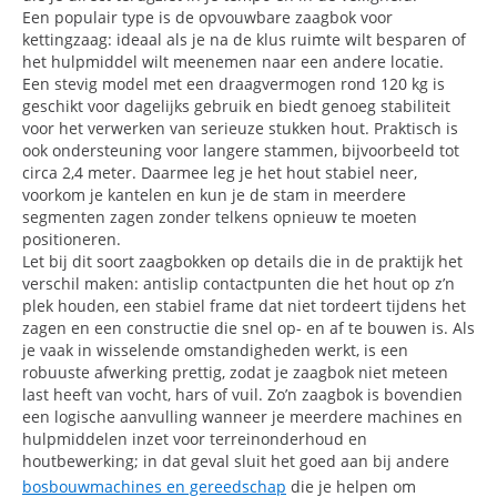
Een populair type is de opvouwbare zaagbok voor
kettingzaag: ideaal als je na de klus ruimte wilt besparen of
het hulpmiddel wilt meenemen naar een andere locatie.
Een stevig model met een draagvermogen rond 120 kg is
geschikt voor dagelijks gebruik en biedt genoeg stabiliteit
voor het verwerken van serieuze stukken hout. Praktisch is
ook ondersteuning voor langere stammen, bijvoorbeeld tot
circa 2,4 meter. Daarmee leg je het hout stabiel neer,
voorkom je kantelen en kun je de stam in meerdere
segmenten zagen zonder telkens opnieuw te moeten
positioneren.
Let bij dit soort zaagbokken op details die in de praktijk het
verschil maken: antislip contactpunten die het hout op z’n
plek houden, een stabiel frame dat niet tordeert tijdens het
zagen en een constructie die snel op- en af te bouwen is. Als
je vaak in wisselende omstandigheden werkt, is een
robuuste afwerking prettig, zodat je zaagbok niet meteen
last heeft van vocht, hars of vuil. Zo’n zaagbok is bovendien
een logische aanvulling wanneer je meerdere machines en
hulpmiddelen inzet voor terreinonderhoud en
houtbewerking; in dat geval sluit het goed aan bij andere
bosbouwmachines en gereedschap
die je helpen om