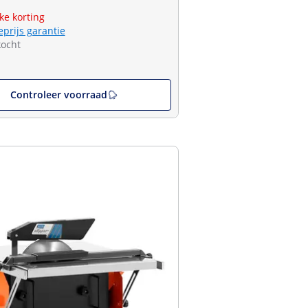
jke korting
eprijs garantie
kocht
Controleer voorraad