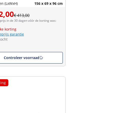
en (LxWxH)
156 x 69 x 96 cm
2,00
€ 413,00
prijs in de 30 dagen vóór de korting was:
jke korting
eprijs garantie
kocht
Controleer voorraad
ing