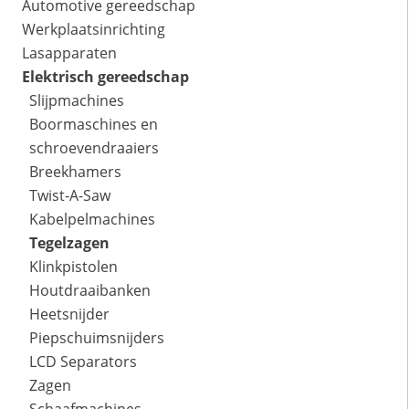
Automotive gereedschap
Werkplaatsinrichting
Lasapparaten
Elektrisch gereedschap
Slijpmachines
Boormaschines en
schroevendraaiers
Breekhamers
Twist-A-Saw
Kabelpelmachines
Tegelzagen
Klinkpistolen
Houtdraaibanken
Heetsnijder
Piepschuimsnijders
LCD Separators
Zagen