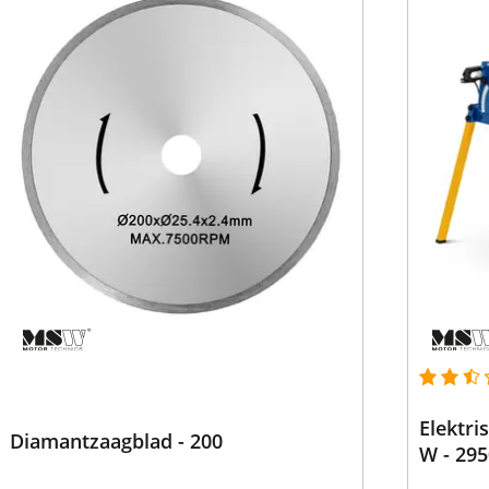
Elektri
Diamantzaagblad - 200
W - 295