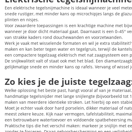
Een elektrische tegelsnijmachine is ideaal wanneer je veel meter
snede rustiger, met minder kans op microchipjes langs de glazuur
plinten en nisjes.
Voor zwaardere toepassingen is een krachtige machine met bijvo
wanneer je door dicht materiaal gaat. Daarnaast is een 0–45° ve
van strakke kaders rond douchewanden en voorzetwanden.
Werk je vaak met wisselende formaten en wil je extra stabiliteit
maken en kan beter tegen water en tegelgruis, terwijl de kantels
een compactere tegelzaag elektrisch met nat zaagsysteem een pr
De snijkwaliteit valt of staat ook met het blad. Een diamantzaag
gelijkmatige snede en minder kans op rafels. Vervang of wissel j
Zo kies je de juiste tegelza
Welke oplossing het beste past, hangt vooral af van je materiaa
handmatige tegelsnijder met lange snijlengte (bijvoorbeeld tot 10
maken van meerdere identieke stroken. Let hierbij op een stabie
Moet je echter vaak door hard porselein, dikker materiaal of na
meest zekere keuze. Kijk naar vermogen, tafelstabiliteit, maxi
een betrouwbare watertoevoer en voldoende spatbeheersing make
Praktische tips die het verschil maken: markeer je snijlijn met e
zonder te forceren. Draag gehoorbescherming en een veiligheidsb