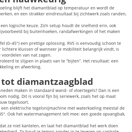
rkoeling blijft het diamantblad op temperatuur en wordt de
erken, en een strakker eindresultaat bij zichtwerk zoals randen,
en logische keuze. Zo’n setup houdt de snelheid erin, ook
, bijvoorbeeld bij buitenhoeken, randafwerkingen of het maken
fel (0–45°) een prettige oplossing. RVS is eenvoudig schoon te
ichtere klussen of wanneer je mobiliteit belangrijk vindt, is
e voordelen van nat zagen.
eerd te slijpen in plaats van te “bijten”. Het resultaat: een
ikkeling en afwerking.
r tot diamantzaagblad
e sneden maken in standaard wand- of vloertegels? Dan is een
m nodig. Dit is vooral fijn bij seriewerk, zoals het op maat
ouw tegelsoort.
is een elektrische tegelsnijmachine met waterkoeling meestal de
 0–45°. Ook het watermanagement telt mee: een goede opvangbak,
zodat ze niet kantelen, en laat het diamantblad het werk doen
ekerheid. Zo houd je tempo zonder in te leveren op controle.