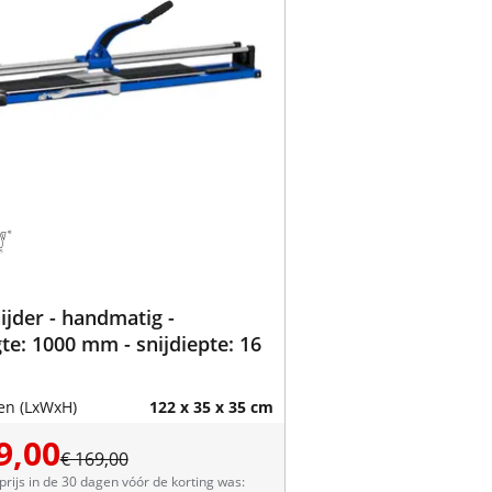
ijder - handmatig -
gte: 1000 mm - snijdiepte: 16
en (LxWxH)
122 x 35 x 35 cm
9,00
€ 169,00
prijs in de 30 dagen vóór de korting was: