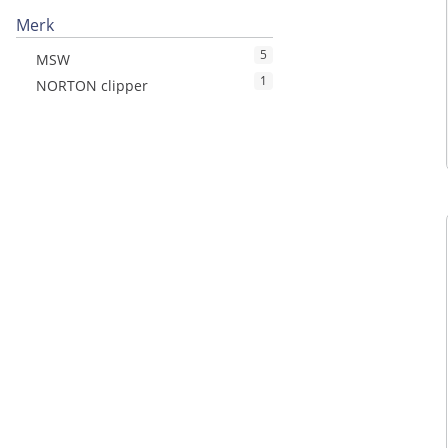
Merk
5
MSW
1
NORTON clipper