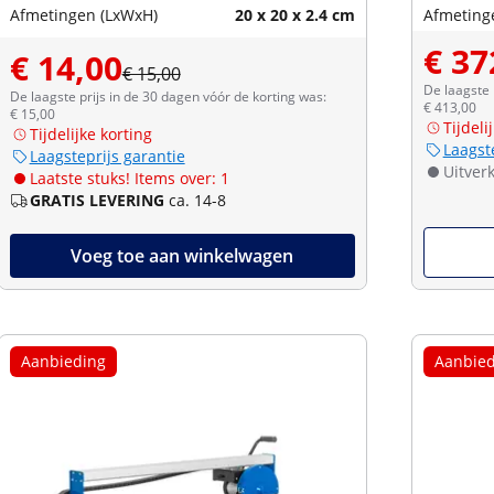
Afmetingen (LxWxH)
20 x 20 x 2.4 cm
Afmeting
€ 37
€ 14,00
€ 15,00
De laagste 
De laagste prijs in de 30 dagen vóór de korting was:
€ 413,00
€ 15,00
Tijdeli
Tijdelijke korting
Laagst
Laagsteprijs garantie
Uitver
Laatste stuks! Items over: 1
GRATIS LEVERING
ca. 14-8
Voeg toe aan winkelwagen
Aanbieding
Aanbied