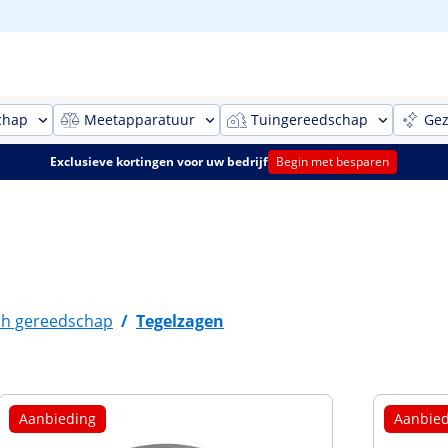
chap
Meetapparatuur
Tuingereedschap
Gez
Exclusieve kortingen voor uw bedrijf
Begin met besparen
sch gereedschap
/
Tegelzagen
Aanbieding
Aanbied