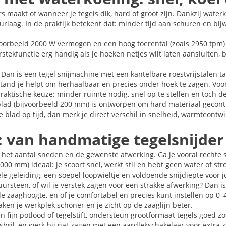
s maakt of wanneer je tegels dik, hard of groot zijn. Dankzij wate
laag. In de praktijk betekent dat: minder tijd aan schuren en bijw
orbeeld 2000 W vermogen en een hoog toerental (zoals 2950 tpm) e
rstekfunctie erg handig als je hoeken netjes wilt laten aansluiten
? Dan is een tegel snijmachine met een kantelbare roestvrijstalen ta
tand je helpt om herhaalbaar en precies onder hoek te zagen. Voor l
aktische keuze: minder ruimte nodig, snel op te stellen en toch d
blad (bijvoorbeeld 200 mm) is ontworpen om hard materiaal gecontrol
e blad op tijd, dan merk je direct verschil in snelheid, warmteontw
ag: van handmatige tegelsnijde
l, het aantal sneden en de gewenste afwerking. Ga je vooral recht
00 mm) ideaal: je scoort snel, werkt stil en hebt geen water of stroo
le geleiding, een soepel loopwieltje en voldoende snijdiepte voor j
tuursteen, of wil je verstek zagen voor een strakke afwerking? Dan 
male zaaghoogte, en of je comfortabel en precies kunt instellen op
n je werkplek schoner en je zicht op de zaaglijn beter.
en fijn potlood of tegelstift, ondersteun grootformaat tegels goed 
ril, en werk bij nat zagen met een aardlekschakelaar voor extra z