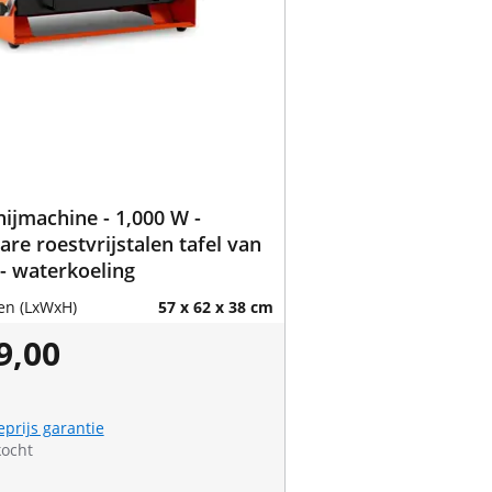
nijmachine - 1,000 W -
are roestvrijstalen tafel van
° - waterkoeling
en (LxWxH)
57 x 62 x 38 cm
9,00
eprijs garantie
kocht