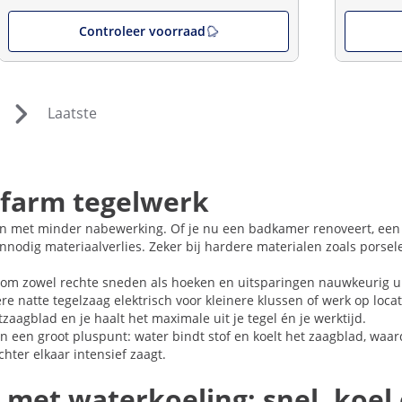
Controleer voorraad
Laatste
ofarm tegelwerk
 en met minder nabewerking. Of je nu een badkamer renoveert, een
nodig materiaalverlies. Zeker bij hardere materialen zoals porsele
n om zowel rechte sneden als hoeken en uitsparingen nauwkeurig ui
e natte tegelzaag elektrisch voor kleinere klussen of werk op loca
agblad en je haalt het maximale uit je tegel én je werktijd.
en groot pluspunt: water bindt stof en koelt het zaagblad, waardoor
chter elkaar intensief zaagt.
e met waterkoeling: snel, koe