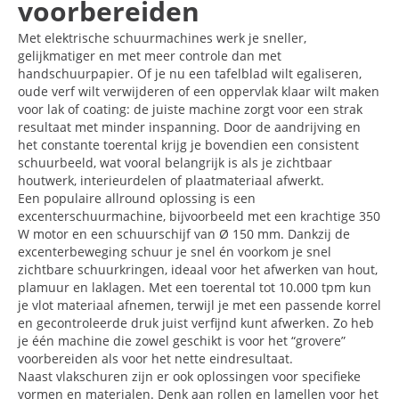
voorbereiden
Met elektrische schuurmachines werk je sneller,
gelijkmatiger en met meer controle dan met
handschuurpapier. Of je nu een tafelblad wilt egaliseren,
oude verf wilt verwijderen of een oppervlak klaar wilt maken
voor lak of coating: de juiste machine zorgt voor een strak
resultaat met minder inspanning. Door de aandrijving en
het constante toerental krijg je bovendien een consistent
schuurbeeld, wat vooral belangrijk is als je zichtbaar
houtwerk, interieurdelen of plaatmateriaal afwerkt.
Een populaire allround oplossing is een
excenterschuurmachine, bijvoorbeeld met een krachtige 350
W motor en een schuurschijf van Ø 150 mm. Dankzij de
excenterbeweging schuur je snel én voorkom je snel
zichtbare schuurkringen, ideaal voor het afwerken van hout,
plamuur en laklagen. Met een toerental tot 10.000 tpm kun
je vlot materiaal afnemen, terwijl je met een passende korrel
en gecontroleerde druk juist verfijnd kunt afwerken. Zo heb
je één machine die zowel geschikt is voor het “grovere”
voorbereiden als voor het nette eindresultaat.
Naast vlakschuren zijn er ook oplossingen voor specifieke
vormen en materialen. Denk aan rollen en lamellen voor het