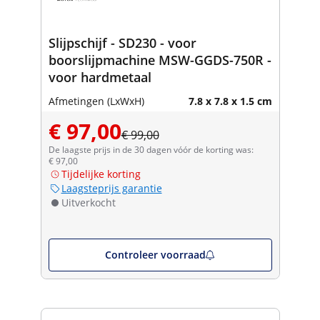
Slijpschijf - SD230 - voor
boorslijpmachine MSW-GGDS-750R -
voor hardmetaal
Afmetingen (LxWxH)
7.8 x 7.8 x 1.5 cm
€ 97,00
€ 99,00
De laagste prijs in de 30 dagen vóór de korting was:
€ 97,00
Tijdelijke korting
Laagsteprijs garantie
Uitverkocht
Controleer voorraad