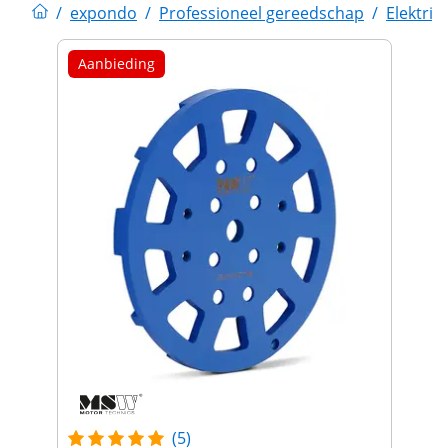
/
expondo
/
Professioneel gereedschap
/
Elektri
Aanbieding
(5)