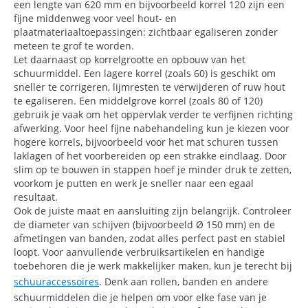
een lengte van 620 mm en bijvoorbeeld korrel 120 zijn een
fijne middenweg voor veel hout- en
plaatmateriaaltoepassingen: zichtbaar egaliseren zonder
meteen te grof te worden.
Let daarnaast op korrelgrootte en opbouw van het
schuurmiddel. Een lagere korrel (zoals 60) is geschikt om
sneller te corrigeren, lijmresten te verwijderen of ruw hout
te egaliseren. Een middelgrove korrel (zoals 80 of 120)
gebruik je vaak om het oppervlak verder te verfijnen richting
afwerking. Voor heel fijne nabehandeling kun je kiezen voor
hogere korrels, bijvoorbeeld voor het mat schuren tussen
laklagen of het voorbereiden op een strakke eindlaag. Door
slim op te bouwen in stappen hoef je minder druk te zetten,
voorkom je putten en werk je sneller naar een egaal
resultaat.
Ook de juiste maat en aansluiting zijn belangrijk. Controleer
de diameter van schijven (bijvoorbeeld Ø 150 mm) en de
afmetingen van banden, zodat alles perfect past en stabiel
loopt. Voor aanvullende verbruiksartikelen en handige
toebehoren die je werk makkelijker maken, kun je terecht bij
schuuraccessoires
. Denk aan rollen, banden en andere
schuurmiddelen die je helpen om voor elke fase van je