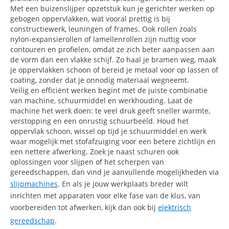
Met een buizenslijper opzetstuk kun je gerichter werken op
gebogen oppervlakken, wat vooral prettig is bij
constructiewerk, leuningen of frames. Ook rollen zoals
nylon-expansierollen of lamellenrollen zijn nuttig voor
contouren en profielen, omdat ze zich beter aanpassen aan
de vorm dan een vlakke schijf. Zo haal je bramen weg, maak
je oppervlakken schoon of bereid je metaal voor op lassen of
coating, zonder dat je onnodig materiaal wegneemt.
Veilig en efficiënt werken begint met de juiste combinatie
van machine, schuurmiddel en werkhouding. Laat de
machine het werk doen: te veel druk geeft sneller warmte,
verstopping en een onrustig schuurbeeld. Houd het
oppervlak schoon, wissel op tijd je schuurmiddel en werk
waar mogelijk met stofafzuiging voor een betere zichtlijn en
een nettere afwerking. Zoek je naast schuren ook
oplossingen voor slijpen of het scherpen van
gereedschappen, dan vind je aanvullende mogelijkheden via
slijpmachines
. En als je jouw werkplaats breder wilt
inrichten met apparaten voor elke fase van de klus, van
voorbereiden tot afwerken, kijk dan ook bij
elektrisch
gereedschap
.