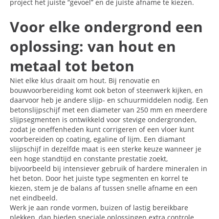
project het juiste “gevoel” en de juiste afname te kiezen.
Voor elke ondergrond een
oplossing: van hout en
metaal tot beton
Niet elke klus draait om hout. Bij renovatie en
bouwvoorbereiding komt ook beton of steenwerk kijken, en
daarvoor heb je andere slijp- en schuurmiddelen nodig. Een
betonslijpschijf met een diameter van 250 mm en meerdere
slijpsegmenten is ontwikkeld voor stevige ondergronden,
zodat je oneffenheden kunt corrigeren of een vloer kunt
voorbereiden op coating, egaline of lijm. Een diamant
slijpschijf in dezelfde maat is een sterke keuze wanneer je
een hoge standtijd en constante prestatie zoekt,
bijvoorbeeld bij intensiever gebruik of hardere mineralen in
het beton. Door het juiste type segmenten en korrel te
kiezen, stem je de balans af tussen snelle afname en een
net eindbeeld.
Werk je aan ronde vormen, buizen of lastig bereikbare
plekken, dan bieden speciale oplossingen extra controle.