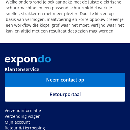
Welke ondergrond je ook aanpakt: met de juiste elektrische
schuurmachine en een passend schuurmiddel werk je
sneller, strakker en met meer plezier. Door te kiezen op
basis van vermogen, maatvoering en korrelopbouw creëer je
een workflow die klopt: grof waar het moet, verfijnd waar het
kan, en altijd met een resultaat dat gezien mag worden.
Klantenservice
Neem contact op
Retourportaal
Verzendinformatie
Verzending volgen
Mijn account
Retour & Herroeping