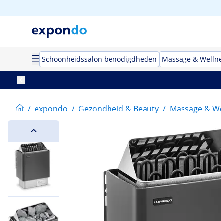
Schoonheidssalon benodigdheden
Massage & Welln
/
expondo
/
Gezondheid & Beauty
/
Massage & We