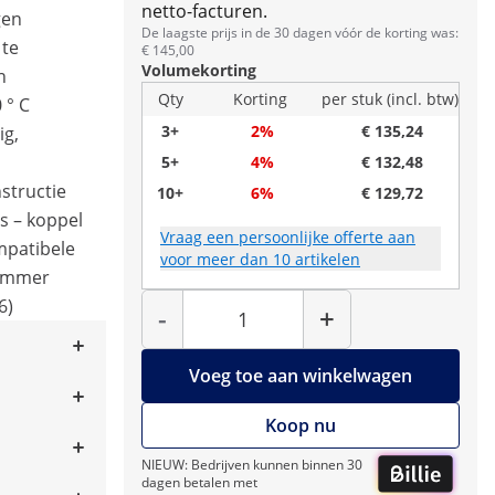
netto-facturen.
gen
De laagste prijs in de 30 dagen vóór de korting was:
 te
€ 145,00
Volumekorting
n
Qty
Korting
per stuk (incl. btw)
 ° C
3+
2%
€ 135,24
ig,
5+
4%
€ 132,48
structie
10+
6%
€ 129,72
s – koppel
Vraag een persoonlijke offerte aan
mpatibele
voor meer dan 10 artikelen
nummer
Hoeveelheid
6)
-
+
Voeg toe aan winkelwagen
Koop nu
NIEUW: Bedrijven kunnen binnen 30
dagen betalen met