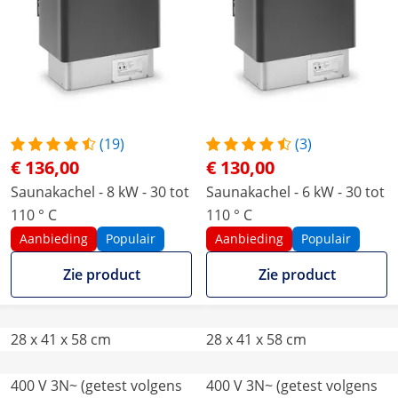
(19)
(3)
€ 136,00
€ 130,00
Saunakachel - 8 kW - 30 tot
Saunakachel - 6 kW - 30 tot
110 ° C
110 ° C
Aanbieding
Populair
Aanbieding
Populair
Zie product
Zie product
28 x 41 x 58 cm
28 x 41 x 58 cm
400 V 3N~ (getest volgens
400 V 3N~ (getest volgens