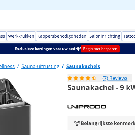
ess
Werkkrukken
Kappersbenodigdheden
Saloninrichting
Tatto
Exclusieve kortingen voor uw bedrijf
Begin met besparen
llness
/
Sauna-uitrusting
/
Saunakachels
(7) Reviews
Saunakachel - 9 kW 
Belangrijkste kenmer