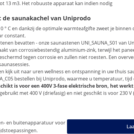
tot 13 m3. Het robuuste apparaat kan indien nodig
t de saunakachel van Uniprodo
 ° C en dankzij de optimale warmteafgifte zweet je binnen 
r constant.
stenen bevatten - onze saunastenen UNI_SAUNA_S01 van Unip
akt van corrosiebestendig aluminium-zink, terwijl het panee
chermd tegen corrosie en zullen niet roesten. Een oververh
saunasessies.
 kijk uit naar uren wellness en ontspanning in uw thuis sa
 bestellen bij Uniprodo, waarmee u temperatuur, tijd en 
ikt is voor een 400V 3-fase elektrische bron, het werkt 
bruikt met 400 V (driefasig) en niet geschikt is voor 230 V 
n- en buitenapparatuur voor
Laa
tijdstoepassingen.