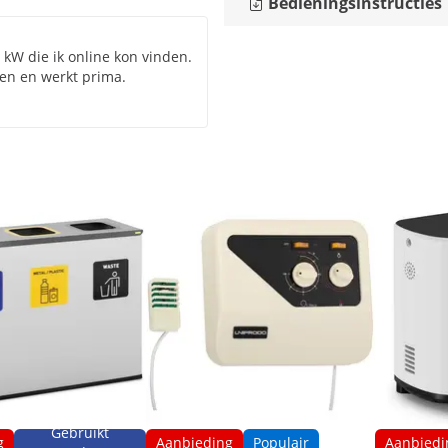
Bedieningsinstructies
kW die ik online kon vinden.
ren en werkt prima.
Gebruikt
g
Aanbieding
Populair
Aanbiedi