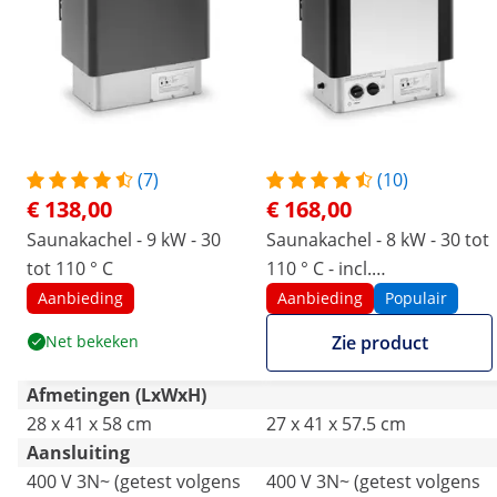
(7)
(10)
€ 138,00
€ 168,00
Saunakachel - 9 kW - 30
Saunakachel - 8 kW - 30 tot
tot 110 ° C
110 ° C - incl.
bedieningspaneel
Aanbieding
Aanbieding
Populair
Net bekeken
Zie product
Afmetingen (LxWxH)
28 x 41 x 58 cm
27 x 41 x 57.5 cm
Aansluiting
400 V 3N~ (getest volgens
400 V 3N~ (getest volgens