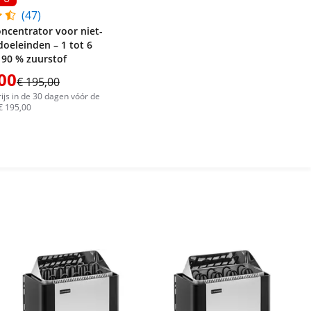
(47)
ncentrator voor niet-
oeleinden – 1 tot 6
t 90 % zuurstof
00
€ 195,00
ijs in de 30 dagen vóór de
 € 195,00