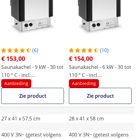
(6)
(10)
€ 153,00
€ 154,00
Saunakachel - 9 kW - 30 tot
Saunakachel - 6 kW - 30 tot
110 ° C - incl.
110 ° C - incl.
bedieningspaneel
bedieningspaneel
Aanbieding
Aanbieding
Zie product
Zie product
27 x 41 x 57.5 cm
28 x 41 x 58 cm
400 V 3N~ (getest volgens
400 V 3N~ (getest volgens