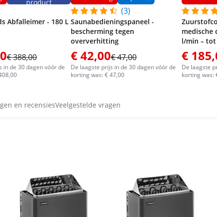
product
(3)
 Abfalleimer - 180 L
Saunabedieningspaneel -
Zuurstofco
bescherming tegen
medische d
oververhitting
l/min – to
00
€ 42,00
€ 185,
€ 388,00
€ 47,00
js in de 30 dagen vóór de
De laagste prijs in de 30 dagen vóór de
De laagste pr
 408,00
korting was: € 47,00
korting was:
gen en recensies
Veelgestelde vragen