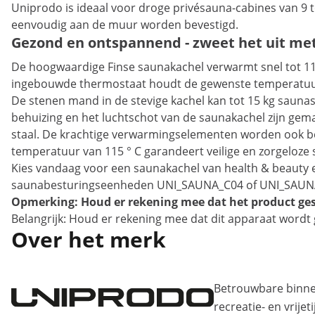
Uniprodo is ideaal voor droge privésauna-cabines van 9 
eenvoudig aan de muur worden bevestigd.
Gezond en ontspannend - zweet het uit me
De hoogwaardige Finse saunakachel verwarmt snel tot 110
ingebouwde thermostaat houdt de gewenste temperatuu
De stenen mand in de stevige kachel kan tot 15 kg sauna
behuizing en het luchtschot van de saunakachel zijn gema
staal. De krachtige verwarmingselementen worden ook bes
temperatuur van 115 ° C garandeert veilige en zorgeloze 
Kies vandaag voor een saunakachel van health & beauty en
saunabesturingseenheden UNI_SAUNA_C04 of UNI_SAUNA_C05
Opmerking: Houd er rekening mee dat het product gesch
Belangrijk: Houd er rekening mee dat dit apparaat wordt ge
Over het merk
Betrouwbare binne
recreatie- en vrije