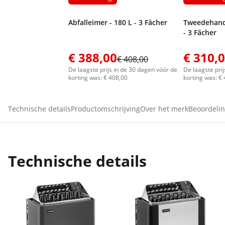
Abfalleimer - 180 L - 3 Fächer
Tweedehands
- 3 Fächer
€ 388,00
€ 310,
€ 408,00
De laagste prijs in de 30 dagen vóór de
De laagste pri
korting was: € 408,00
korting was: €
Technische details
Productomschrijving
Over het merk
Beoordelin
Technische details