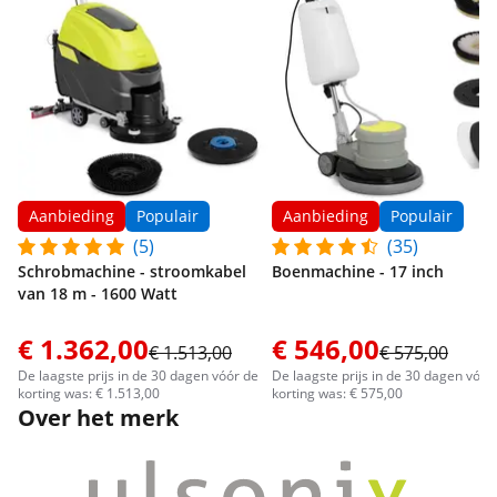
Aanbieding
Populair
Aanbieding
Populair
(5)
(35)
Schrobmachine - stroomkabel
Boenmachine - 17 inch
van 18 m - 1600 Watt
€ 1.362,00
€ 546,00
€ 1.513,00
€ 575,00
De laagste prijs in de 30 dagen vóór de
De laagste prijs in de 30 dagen vóór
korting was: € 1.513,00
korting was: € 575,00
Over het merk