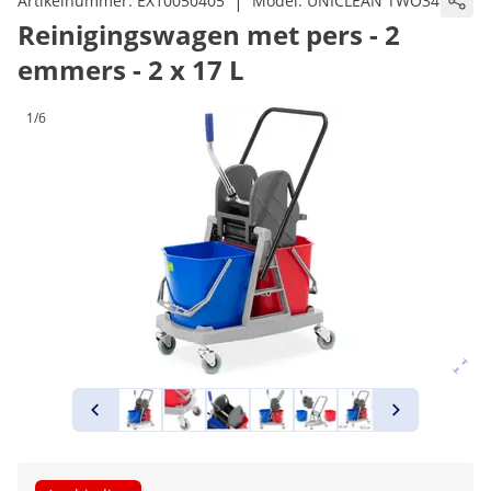
|
Artikelnummer:
EX10050405
Model:
UNICLEAN TWO34
Reinigingswagen met pers - 2
emmers - 2 x 17 L
1/6