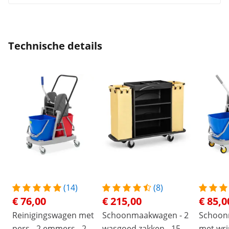
Technische details
(14)
(8)
€ 76,00
€ 215,00
€ 85,0
Reinigingswagen met
Schoonmaakwagen - 2
Schoon
pers - 2 emmers - 2 x
wasgoed zakken - 150
met wri