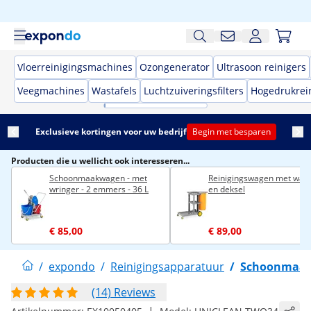
Vloerreinigingsmachines
Ozongenerator
Ultrasoon reinigers
Veegmachines
Wastafels
Luchtzuiveringsfilters
Hogedrukrei
Exclusieve kortingen voor uw bedrijf
Begin met besparen
Producten die u wellicht ook interesseren...
Schoonmaakwagen - met
Reinigingswagen met was
wringer - 2 emmers - 36 L
en deksel
€ 85,00
€ 89,00
/
expondo
/
Reinigingsapparatuur
/
Schoonmaak 
(14) Reviews