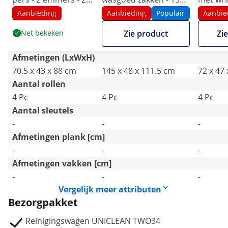
17 L
kg
emmers 
Aanbieding
Aanbieding
Populair
Aanbie
Net bekeken
Zie product
Zi
Afmetingen (LxWxH)
70.5 x 43 x 88 cm
145 x 48 x 111.5 cm
72 x 47
Aantal rollen
4 Pc
4 Pc
4 Pc
Aantal sleutels
-
-
-
Afmetingen plank [cm]
-
-
-
Afmetingen vakken [cm]
-
-
-
Vergelijk meer attributen
Bezorgpakket
Reinigingswagen UNICLEAN TWO34