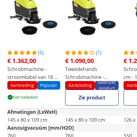
(5)
(1)
€ 1.362,00
€ 1.090,00
€ 1.
Schrobmachine -
Tweedehands
Schro
stroomkabel van 18 m
Schrobmachine -
cm - 
Gebruikt
- 1600 Watt
stroomkabel van 18 m
Aanbieding
Populair
Aanbieding
Aanb
product
- 1600 Watt
Net bekeken
Zie product
Afmetingen (LxWxH)
145 x 80 x 109 cm
145 x 80 x 109 cm
126 x
Aanzuigvacuüm [mm/H2O]
760
760
550