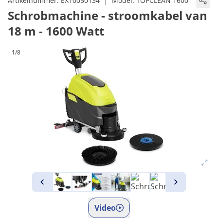
|
Artikelnummer:
EX10050134
Model:
TOPCLEAN 1600
Schrobmachine - stroomkabel van
18 m - 1600 Watt
1/8
Video