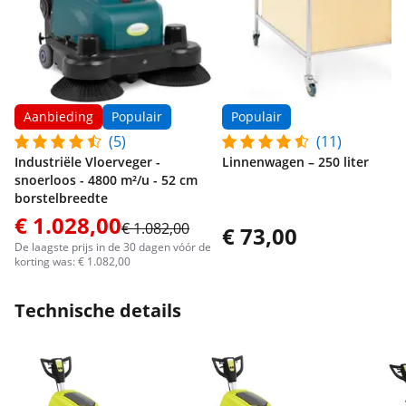
Aanbieding
Populair
Populair
(5)
(11)
Industriële Vloerveger -
Linnenwagen – 250 liter
snoerloos - 4800 m²/u - 52 cm
borstelbreedte
€ 1.028,00
€ 1.082,00
€ 73,00
De laagste prijs in de 30 dagen vóór de
korting was: € 1.082,00
Technische details