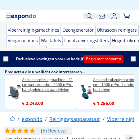
Vloerreinigingsmachines
Ozongenerator
Ultrasoon reinigers
Veegmachines
Wastafels
Luchtzuiveringsfilters
Hogedrukrei
Exclusieve kortingen voor uw bedrijf
Begin met besparen
Producten die u wellicht ook interesseren...
Accu-schrobzuigmachine - 51
Accu schrobzuigmachine -
cm werkbreedte - 2000 m²/u -
cm - 1500 m²/u - handmat
handgeleid met aandrijving
bediening
€ 2.243,00
€ 1.256,00
/
expondo
/
Reinigingsapparatuur
/
Vloerreinigi
(5) Reviews