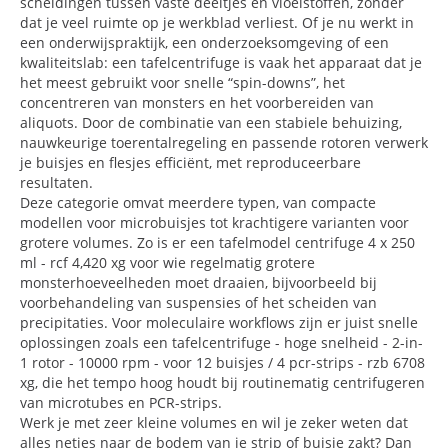
scheidingen tussen vaste deeltjes en vloeistoffen, zonder
dat je veel ruimte op je werkblad verliest. Of je nu werkt in
een onderwijspraktijk, een onderzoeksomgeving of een
kwaliteitslab: een tafelcentrifuge is vaak het apparaat dat je
het meest gebruikt voor snelle “spin-downs”, het
concentreren van monsters en het voorbereiden van
aliquots. Door de combinatie van een stabiele behuizing,
nauwkeurige toerentalregeling en passende rotoren verwerk
je buisjes en flesjes efficiënt, met reproduceerbare
resultaten.
Deze categorie omvat meerdere typen, van compacte
modellen voor microbuisjes tot krachtigere varianten voor
grotere volumes. Zo is er een tafelmodel centrifuge 4 x 250
ml - rcf 4,420 xg voor wie regelmatig grotere
monsterhoeveelheden moet draaien, bijvoorbeeld bij
voorbehandeling van suspensies of het scheiden van
precipitaties. Voor moleculaire workflows zijn er juist snelle
oplossingen zoals een tafelcentrifuge - hoge snelheid - 2-in-
1 rotor - 10000 rpm - voor 12 buisjes / 4 pcr-strips - rzb 6708
xg, die het tempo hoog houdt bij routinematig centrifugeren
van microtubes en PCR-strips.
Werk je met zeer kleine volumes en wil je zeker weten dat
alles netjes naar de bodem van je strip of buisje zakt? Dan