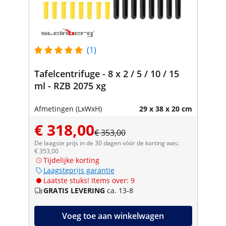
(1)
Tafelcentrifuge - 8 x 2 / 5 / 10 / 15
ml - RZB 2075 xg
Afmetingen (LxWxH)
29 x 38 x 20 cm
€ 318,00
€ 353,00
De laagste prijs in de 30 dagen vóór de korting was:
€ 353,00
Tijdelijke korting
Laagsteprijs garantie
Laatste stuks! Items over: 9
GRATIS LEVERING
ca. 13-8
Voeg toe aan winkelwagen