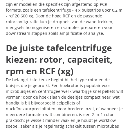
zijn er modellen die specifiek zijn afgestemd op PCR-
formats, zoals een tafelcentrifuge - 4 x buisstrips 8pcr 0,2 ml
- rcf 20 600 xg. Door de hoge RCF en de passende
rotorconfiguratie kun je druppels van de wand trekken,
mengsels homogeniseren en samples prepareren voor
downstream stappen zoals amplificatie of analyse.
De juiste tafelcentrifuge
kiezen: rotor, capaciteit,
rpm en RCF (xg)
De belangrijkste keuze begint bij het type rotor en de
buisjes die je gebruikt. Een hoekrotor is populair voor
microbuisjes en centrifugeerwerk waarbij je snel pellets wilt
vormen; door de hoek slaan de deeltjes compact neer, wat
handig is bij bijvoorbeeld celpellets of
nucleïnezuurprecipitaten. Voor bredere inzet, of wanneer je
meerdere formaten wilt combineren, is een 2-in-1 rotor
praktisch: je wisselt minder vaak en je houdt je workflow
soepel, zeker als je regelmatig schakelt tussen microtubes