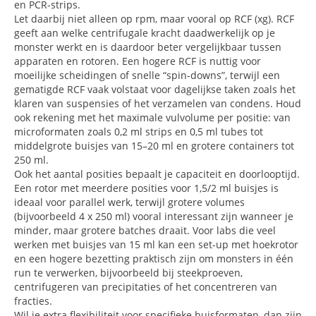
en PCR-strips.
Let daarbij niet alleen op rpm, maar vooral op RCF (xg). RCF
geeft aan welke centrifugale kracht daadwerkelijk op je
monster werkt en is daardoor beter vergelijkbaar tussen
apparaten en rotoren. Een hogere RCF is nuttig voor
moeilijke scheidingen of snelle “spin-downs”, terwijl een
gematigde RCF vaak volstaat voor dagelijkse taken zoals het
klaren van suspensies of het verzamelen van condens. Houd
ook rekening met het maximale vulvolume per positie: van
microformaten zoals 0,2 ml strips en 0,5 ml tubes tot
middelgrote buisjes van 15–20 ml en grotere containers tot
250 ml.
Ook het aantal posities bepaalt je capaciteit en doorlooptijd.
Een rotor met meerdere posities voor 1,5/2 ml buisjes is
ideaal voor parallel werk, terwijl grotere volumes
(bijvoorbeeld 4 x 250 ml) vooral interessant zijn wanneer je
minder, maar grotere batches draait. Voor labs die veel
werken met buisjes van 15 ml kan een set-up met hoekrotor
en een hogere bezetting praktisch zijn om monsters in één
run te verwerken, bijvoorbeeld bij steekproeven,
centrifugeren van precipitaties of het concentreren van
fracties.
Wil je extra flexibiliteit voor specifieke buisformaten, dan zijn