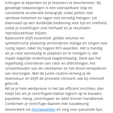
trillingen te beperken en je monsters te beschermen. Bij
gevoelige toepassingen is een voorspelbare stop en
consistente acceleratie belangrijk, zodat pellets niet
opnieuw loskomen en lagen niet onnodig mengen. Let
daarnaast op een duidelijke bediening voor tijd en snelheid,
zodat je instellingen snel herhaalt en je resultaten
reproduceerbaar blijven.
Balanceren blijft essentieel: gelijke volumes en
symmetrische plaatsing verminderen slijtage en zorgen voor
rustig lopen, zeker bij hogere RCF-waarden. Het is handig
als je rotor eenvoudig te plaatsen en te reinigen is; dat
maakt dagelijks onderhoud laagdrempelig. Denk aan het
regelmatig controleren van rotor en afdichtingen, het
schoonhouden van de rotorkamer en het direct verwijderen
van morsingen. Met de juiste routine verleng je de
levensduur en blijft de prestatie constant, ook bij intensief
gebruik.
Wil je je hele werkproces in het lab efficiënt inrichten, dan
helpt het om je centrifugeerstation logisch op te bouwen:
pipetteer, meng, centrifugeer en label binnen handbereik.
Combineer je centrifuge daarom met nauwkeurig
doseerwerk via
micropipetten
en zorg voor passende tips,