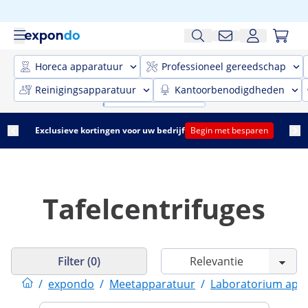
Horeca apparatuur
Professioneel gereedschap
Reinigingsapparatuur
Kantoorbenodigdheden
Exclusieve kortingen voor uw bedrijf
Begin met besparen
Tafelcentrifuges
Filter (0)
/
expondo
/
Meetapparatuur
/
Laboratorium app