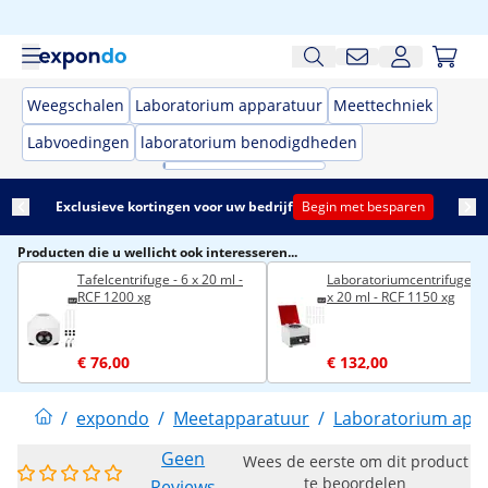
Weegschalen
Laboratorium apparatuur
Meettechniek
Labvoedingen
laboratorium benodigdheden
Exclusieve kortingen voor uw bedrijf
Begin met besparen
Producten die u wellicht ook interesseren...
Tafelcentrifuge - 6 x 20 ml -
Laboratoriumcentrifuge - 
RCF 1200 xg
x 20 ml - RCF 1150 xg
€ 76,00
€ 132,00
/
expondo
/
Meetapparatuur
/
Laboratorium app
Geen
Wees de eerste om dit product
te beoordelen
Reviews