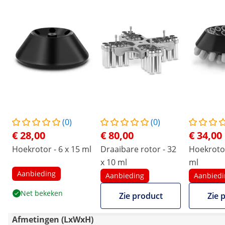
(0)
(0)
€ 28,00
€ 80,00
€ 34,00
Hoekrotor - 6 x 15 ml
Draaibare rotor - 32
Hoekrotor
x 10 ml
ml
Aanbieding
Aanbieding
Aanbiedi
Net bekeken
Zie product
Zie 
Afmetingen (LxWxH)