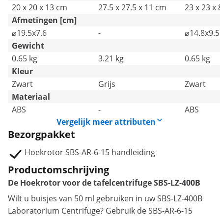
20 x 20 x 13 cm
27.5 x 27.5 x 11 cm
23 x 23 x
Afmetingen [cm]
⌀19.5x7.6
-
⌀14.8x9.5
Gewicht
0.65 kg
3.21 kg
0.65 kg
Kleur
Zwart
Grijs
Zwart
Materiaal
ABS
-
ABS
Vergelijk meer attributen
Bezorgpakket
Hoekrotor SBS-AR-6-15 handleiding
Productomschrijving
De Hoekrotor voor de tafelcentrifuge SBS-LZ-400B
Wilt u buisjes van 50 ml gebruiken in uw SBS-LZ-400B
Laboratorium Centrifuge? Gebruik de
SBS-AR-6-15