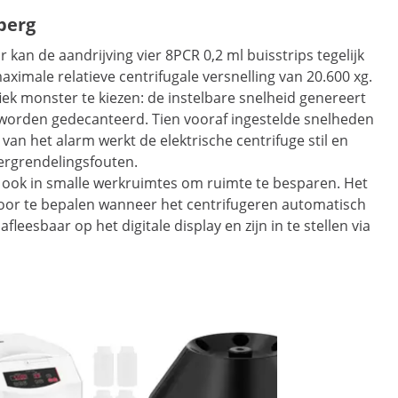
berg
an de aandrijving vier 8PCR 0,2 ml buisstrips tegelijk
imale relatieve centrifugale versnelling van 20.600 xg.
iek monster te kiezen: de instelbare snelheid genereert
an worden gedecanteerd. Tien vooraf ingestelde snelheden
n het alarm werkt de elektrische centrifuge stil en
ergrendelingsfouten.
j ook in smalle werkruimtes om ruimte te besparen. Het
door te bepalen wanneer het centrifugeren automatisch
leesbaar op het digitale display en zijn in te stellen via
Aanbie
Hoekrotor