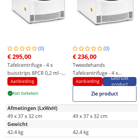
(0)
(0)
€ 295,00
€ 236,00
Tafelcentrifuge - 4 x
Tweedehands
buisstrips 8PCR 0,2 ml -
Tafelcentrifuge - 4 x
Gebruikt
RCF 20 600 xg
buisstrips 8PCR 0,2 ml -
Aanbieding
Aanbieding
product
RCF 20 600 xg
Net bekeken
Zie product
Afmetingen (LxWxH)
49 x 37 x 32 cm
49 x 37 x 32 cm
Gewicht
42.4 kg
42.4 kg