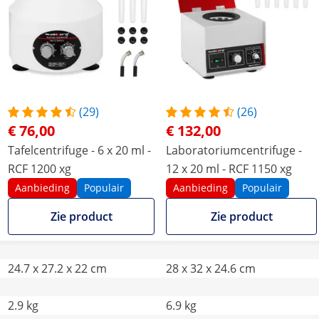
(29)
(26)
€ 76,00
€ 132,00
Tafelcentrifuge - 6 x 20 ml -
Laboratoriumcentrifuge -
RCF 1200 xg
12 x 20 ml - RCF 1150 xg
Aanbieding
Populair
Aanbieding
Populair
Zie product
Zie product
24.7 x 27.2 x 22 cm
28 x 32 x 24.6 cm
2.9 kg
6.9 kg