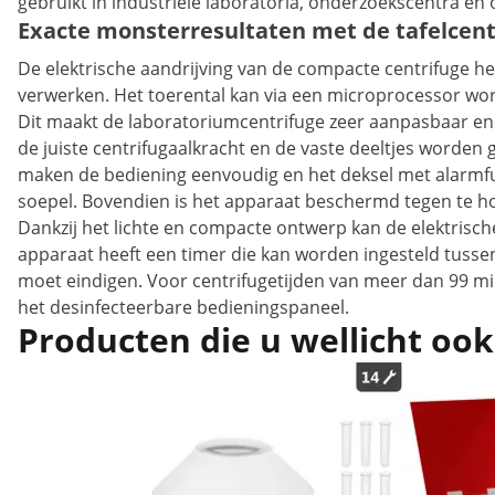
gebruikt in industriële laboratoria, onderzoekscentra en o
Exacte monsterresultaten met de tafelcentr
De elektrische aandrijving van de compacte centrifuge he
verwerken. Het toerental kan via een microprocessor wor
Dit maakt de laboratoriumcentrifuge zeer aanpasbaar en s
de juiste centrifugaalkracht en de vaste deeltjes worden
maken de bediening eenvoudig en het deksel met alarmfunc
soepel. Bovendien is het apparaat beschermd tegen te ho
Dankzij het lichte en compacte ontwerp kan de elektrisc
apparaat heeft een timer die kan worden ingesteld tusse
moet eindigen. Voor centrifugetijden van meer dan 99 minute
het desinfecteerbare bedieningspaneel.
Producten die u wellicht ook