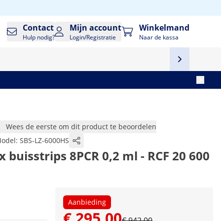
Contact
Mijn account
Winkelmand
Hulp nodig?
Login/Registratie
Naar de kassa
Wees de eerste om dit product te beoordelen
odel:
SBS-LZ-6000HS
 x buisstrips 8PCR 0,2 ml - RCF 20 600
Aanbieding
€ 295,00
€ 942,00