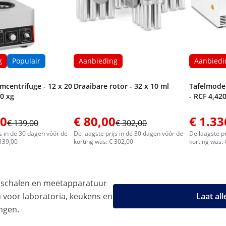
g
Populair
Aanbieding
Aanbiedi
mcentrifuge - 12 x 20
Draaibare rotor - 32 x 10 ml
Tafelmodel
50 xg
- RCF 4,42
00
€ 80,00
€ 1.33
€ 139,00
€ 302,00
js in de 30 dagen vóór de
De laagste prijs in de 30 dagen vóór de
De laagste pr
 139,00
korting was: € 302,00
korting was: 
gschalen en meetapparatuur
n voor laboratoria, keukens en
Laat al
ngen.