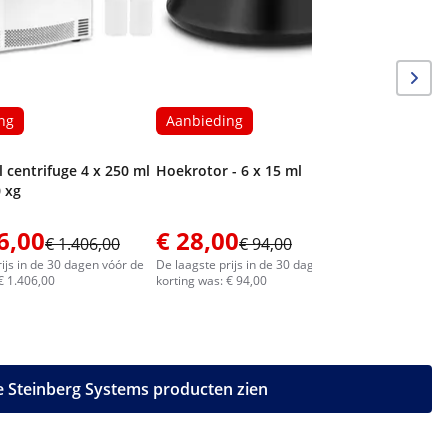
ng
Aanbieding
 centrifuge 4 x 250 ml
Hoekrotor - 6 x 15 ml
0 xg
6,00
€ 28,00
€ 34,
€ 1.406,00
€ 94,00
ijs in de 30 dagen vóór de
De laagste prijs in de 30 dagen vóór de
De laagste 
€ 1.406,00
korting was: € 94,00
korting was
le Steinberg Systems producten zien