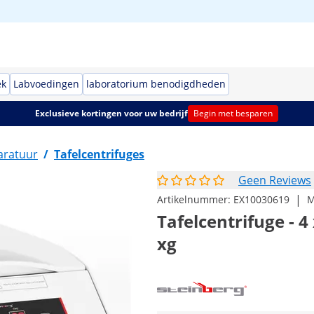
ek
Labvoedingen
laboratorium benodigdheden
Exclusieve kortingen voor uw bedrijf
Begin met besparen
aratuur
/
Tafelcentrifuges
Geen Reviews
|
Artikelnummer:
EX10030619
M
Tafelcentrifuge - 4
xg