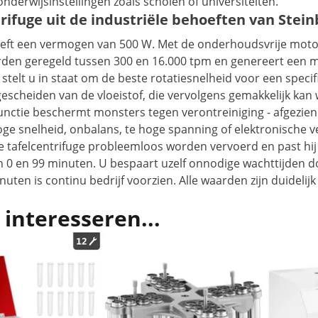
nderwijsinstellingen zoals scholen of universiteiten.
ifuge uit de industriële behoeften van Stein
eft een vermogen van 500 W. Met de onderhoudsvrije motor k
den geregeld tussen 300 en 16.000 tpm en genereert een max
telt u in staat om de beste rotatiesnelheid voor een specif
 gescheiden van de vloeistof, die vervolgens gemakkelijk k
tie beschermt monsters tegen verontreiniging - afgezien va
ge snelheid, onbalans, te hoge spanning of elektronische v
he tafelcentrifuge probleemloos worden vervoerd en past hi
n 0 en 99 minuten. U bespaart uzelf onnodige wachttijden 
n is continu bedrijf voorzien. Alle waarden zijn duidelijk af
 interesseren...