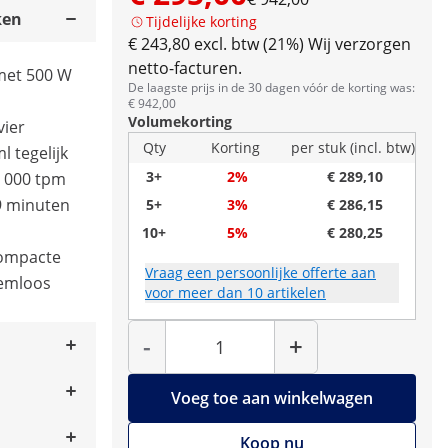
ken
Tijdelijke korting
€ 243,80 excl. btw (21%)
Wij verzorgen
netto-facturen.
 met 500 W
De laagste prijs in de 30 dagen vóór de korting was:
€ 942,00
Volumekorting
vier
Qty
Korting
per stuk (incl. btw)
l tegelijk
3+
2%
€ 289,10
16 000 tpm
99 minuten
5+
3%
€ 286,15
10+
5%
€ 280,25
compacte
Vraag een persoonlijke offerte aan
eemloos
voor meer dan 10 artikelen
Hoeveelheid
-
+
Voeg toe aan winkelwagen
Koop nu