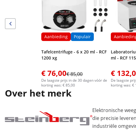
Aanbieding
Populair
Aanbiedin
Tafelcentrifuge - 6 x 20 ml - RCF
Laboratoriu
1200 xg
ml - RCF 11
€ 76,00
€ 132,
€ 85,00
De laagste prijs in de 30 dagen vóór de
De laagste pri
korting was: € 85,00
korting was: €
Over het merk
Elektronische wee
die precisie levere
industriële omgevi