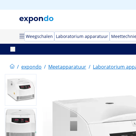
Weegschalen
Laboratorium apparatuur
Meettechni
/
expondo
/
Meetapparatuur
/
Laboratorium app