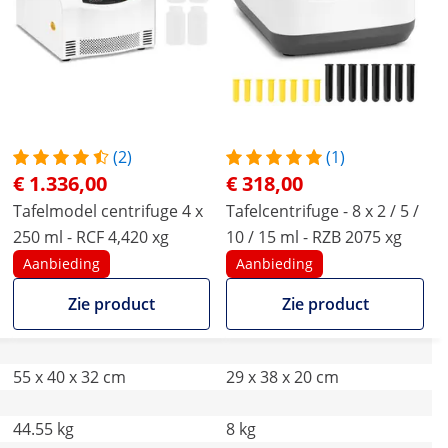
(2)
(1)
€ 1.336,00
€ 318,00
Tafelmodel centrifuge 4 x
Tafelcentrifuge - 8 x 2 / 5 /
250 ml - RCF 4,420 xg
10 / 15 ml - RZB 2075 xg
Aanbieding
Aanbieding
Zie product
Zie product
55 x 40 x 32 cm
29 x 38 x 20 cm
44.55 kg
8 kg