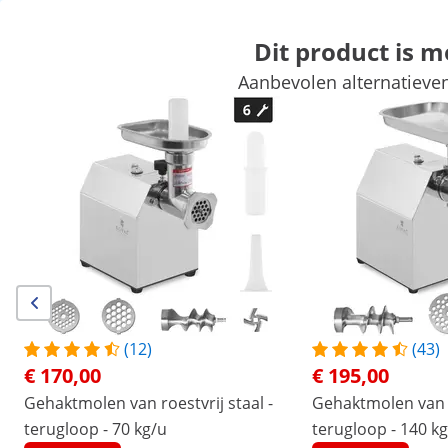
Dit product is 
Aanbevolen alternatieven
Markt
Kookapparatuur
Horeca meubilair
Keukenapparatuur
Koelapparatuur
Bar uitrusting
Slagerij
Vaatwasmachines
Exclusieve kortingen voor uw bedrijf
Begin met besparen
Producten die u wellicht ook interesseren...
Gehaktmolen van roestvrij
Gehaktmolen van roestvrij
staal - terugloop - 70 kg/u
staal - terugloop - 140 kg/
€ 170,00
€ 195,00
(12)
(43)
€ 170,00
€ 195,00
/
expondo
/
Horeca apparatuur
/
Slagerij
/
Geha
Gehaktmolen van roestvrij staal -
Gehaktmolen van ro
(1) Review
terugloop - 70 kg/u
terugloop - 140 k