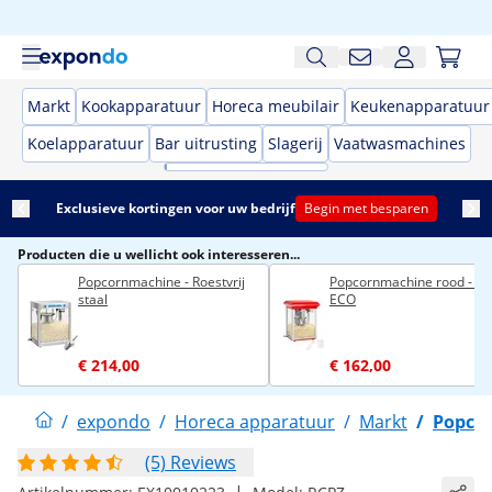
Markt
Kookapparatuur
Horeca meubilair
Keukenapparatuur
Koelapparatuur
Bar uitrusting
Slagerij
Vaatwasmachines
Exclusieve kortingen voor uw bedrijf
Begin met besparen
Producten die u wellicht ook interesseren...
Popcornmachine - Roestvrij
Popcornmachine rood - 8 o
staal
ECO
€ 214,00
€ 162,00
/
expondo
/
Horeca apparatuur
/
Markt
/
Popco
(5) Reviews