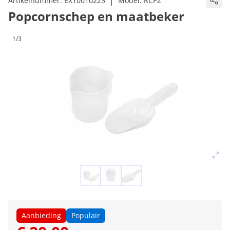
|
Artikelnummer:
EX10010223
Model:
RCPZ
Popcornschep en maatbeker
1/3
Aanbieding
Populair