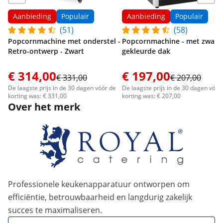
Aanbieding
Populair
Aanbieding
Populair
(51)
(58)
Popcornmachine met onderstel -
Popcornmachine - met zwart
Retro-ontwerp - Zwart
gekleurde dak
€ 314,00
€ 197,00
€ 331,00
€ 207,00
De laagste prijs in de 30 dagen vóór de
De laagste prijs in de 30 dagen vóór
korting was: € 331,00
korting was: € 207,00
Over het merk
Professionele keukenapparatuur ontworpen om
efficiëntie, betrouwbaarheid en langdurig zakelijk
succes te maximaliseren.