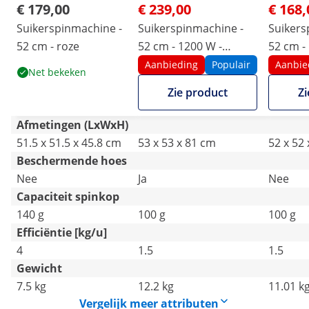
€ 179,00
€ 239,00
€ 168,
Suikerspinmachine -
Suikerspinmachine -
Suikers
52 cm - roze
52 cm - 1200 W -
52 cm -
Spatbescherming
Aanbieding
Populair
Aanbie
Net bekeken
Zie product
Zi
Afmetingen (LxWxH)
51.5 x 51.5 x 45.8 cm
53 x 53 x 81 cm
52 x 52
Beschermende hoes
Nee
Ja
Nee
Capaciteit spinkop
140 g
100 g
100 g
Efficiëntie [kg/u]
4
1.5
1.5
Gewicht
7.5 kg
12.2 kg
11.01 k
Vergelijk meer attributen