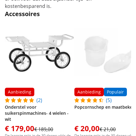
kostenbesparend is.
Accessoires
Aanbieding
Aanbieding
Populair
(2)
(5)
Onderstel voor
Popcornschep en maatbeker
suikerspinmachines- 4 wielen -
wit
€ 179,00
€ 20,00
€ 189,00
€ 21,00
De laagste prijs in de 30 dagen vóór de
De laagste prijs in de 30 dagen vóór