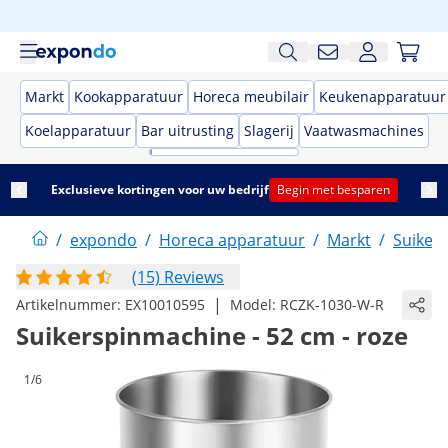
Markt
Kookapparatuur
Horeca meubilair
Keukenapparatuur
Koelapparatuur
Bar uitrusting
Slagerij
Vaatwasmachines
Exclusieve kortingen voor uw bedrijf
Begin met besparen
/
expondo
/
Horeca apparatuur
/
Markt
/
Suiker
(15) Reviews
|
Artikelnummer:
EX10010595
Model:
RCZK-1030-W-R
Suikerspinmachine - 52 cm - roze
1/6