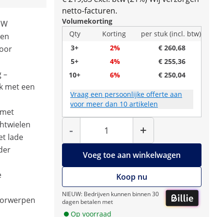
netto-facturen.
Volumekorting
0 W
Qty
Korting
per stuk (incl. btw)
een
3+
2%
€ 260,68
oor
5+
4%
€ 255,36
 –
10+
6%
€ 250,04
lk met een
Vraag een persoonlijke offerte aan
voor meer dan 10 artikelen
 met
Hoeveelheid
chtwielen
-
+
et lade
der
Voeg toe aan winkelwagen
e
Koop nu
NIEUW: Bedrijven kunnen binnen 30
oorwerpen
dagen betalen met
Op voorraad