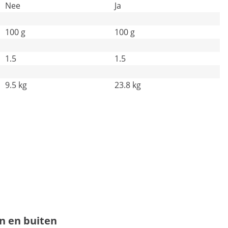
Nee
Ja
100 g
100 g
1.5
1.5
9.5 kg
23.8 kg
n en buiten