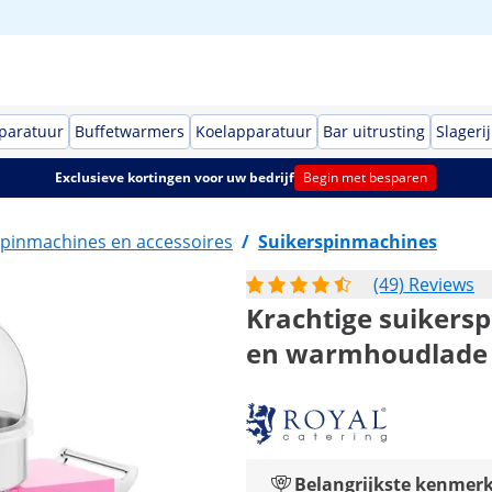
paratuur
Buffetwarmers
Koelapparatuur
Bar uitrusting
Slagerij
Exclusieve kortingen voor uw bedrijf
Begin met besparen
spinmachines en accessoires
/
Suikerspinmachines
(49) Reviews
Krachtige suikers
en warmhoudlade 
Belangrijkste kenmer