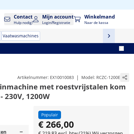
Contact
Mijn account
Winkelmand
Hulp nodig?
Login/Registratie
Naar de kassa
Vaatwasmachines
|
Artikelnummer:
EX10010083
Model:
RCZC-1200E
pinmachine met roestvrijstalen kom
- 230V, 1200W
Populair
€ 266,00
ken
€ 219,83 excl. btw (21%)
Wij verzorgen