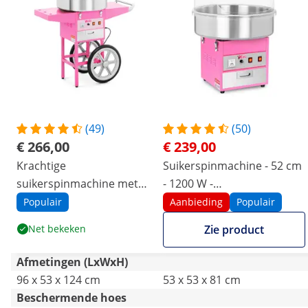
(49)
(50)
€ 266,00
€ 239,00
Krachtige
Suikerspinmachine - 52 cm
suikerspinmachine met
- 1200 W -
roestvrijstalen kom en
Spatbescherming
Populair
Aanbieding
Populair
warmhoudlade - 230V,
Net bekeken
Zie product
1200W
Afmetingen (LxWxH)
96 x 53 x 124 cm
53 x 53 x 81 cm
Beschermende hoes