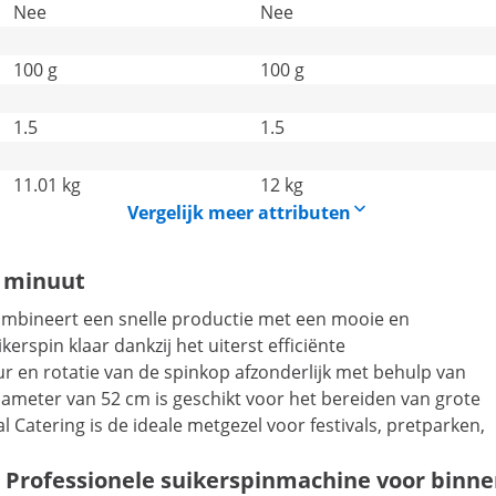
Nee
Nee
100 g
100 g
1.5
1.5
11.01 kg
12 kg
Vergelijk meer attributen
n minuut
ombineert een snelle productie met een mooie en
rspin klaar dankzij het uiterst efficiënte
 en rotatie van de spinkop afzonderlijk met behulp van
iameter van 52 cm is geschikt voor het bereiden van grote
Catering is de ideale metgezel voor festivals, pretparken,
Professionele suikerspinmachine voor binne