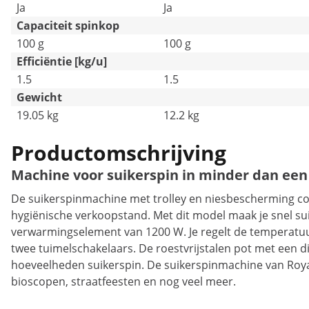
Ja
Ja
Capaciteit spinkop
100 g
100 g
Efficiëntie [kg/u]
1.5
1.5
Gewicht
19.05 kg
12.2 kg
Productomschrijving
Machine voor suikerspin in minder dan ee
De suikerspinmachine met trolley en niesbescherming c
hygiënische verkoopstand. Met dit model maak je snel suike
verwarmingselement van 1200 W. Je regelt de temperatuur
twee tuimelschakelaars. De roestvrijstalen pot met een d
hoeveelheden suikerspin. De suikerspinmachine van Royal 
bioscopen, straatfeesten en nog veel meer.