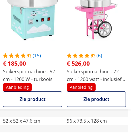
(15)
(6)
€ 185,00
€ 526,00
Suikerspinmachine - 52
Suikerspinmachine - 72
cm - 1200 W - turkoois
cm - 1200 watt - inclusief
onderstel
Aanbieding
Aanbieding
Zie product
Zie product
52 x 52 x 47.6 cm
96 x 73.5 x 128 cm