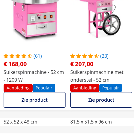
(61)
(23)
€ 168,00
€ 207,00
Suikerspinmachine - 52 cm
Suikerspinmachine met
- 1200 W
onderstel - 52 cm
Aanbieding
Populair
Aanbieding
Populair
Zie product
Zie product
52 x 52 x 48 cm
81.5 x 51.5 x 96 cm