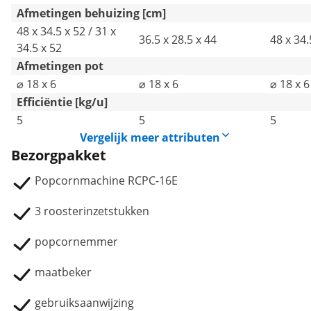
Afmetingen behuizing [cm]
48 x 34.5 x 52 / 31 x
36.5 x 28.5 x 44
48 x 34.
34.5 x 52
Afmetingen pot
⌀ 18 x 6
⌀ 18 x 6
⌀ 18 x 6
Efficiëntie [kg/u]
5
5
5
Vergelijk meer attributen
Bezorgpakket
Popcornmachine RCPC-16E
3 roosterinzetstukken
popcornemmer
maatbeker
gebruiksaanwijzing