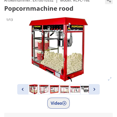
|
Artikelnummer:
EX10010532
Model:
RCPC-16E
Popcornmachine rood
1/13
Video