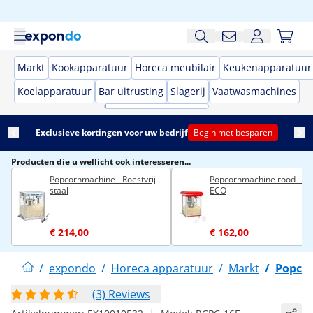
Markt
Kookapparatuur
Horeca meubilair
Keukenapparatuur
Koelapparatuur
Bar uitrusting
Slagerij
Vaatwasmachines
Exclusieve kortingen voor uw bedrijf
Begin met besparen
Producten die u wellicht ook interesseren...
Popcornmachine - Roestvrij
Popcornmachine rood - 8 o
staal
ECO
€ 214,00
€ 162,00
/
expondo
/
Horeca apparatuur
/
Markt
/
Popco
(3) Reviews