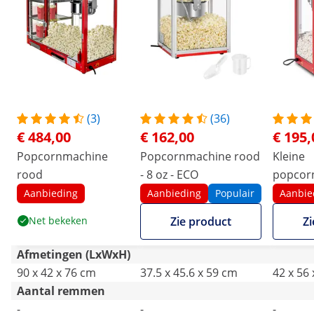
(3)
(36)
€ 484,00
€ 162,00
€ 195,
Popcornmachine
Popcornmachine rood
Kleine
rood
- 8 oz - ECO
popcor
1500 W
Aanbieding
Aanbieding
Populair
Aanbie
roestvri
Net bekeken
Zie product
Zi
glas en
antiaan
Afmetingen (LxWxH)
90 x 42 x 76 cm
37.5 x 45.6 x 59 cm
42 x 56
Aantal remmen
-
-
-