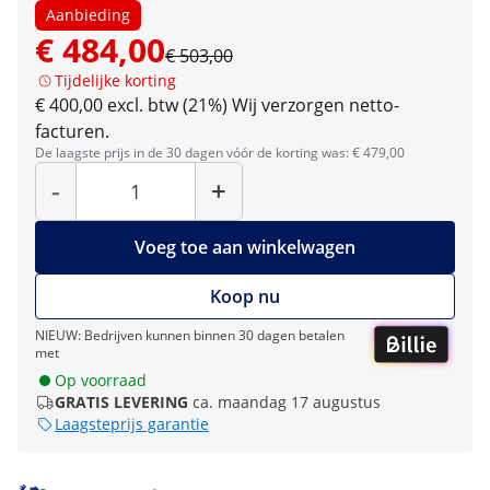
Aanbieding
€ 484,00
€ 503,00
Tijdelijke korting
€ 400,00 excl. btw (21%)
Wij verzorgen netto-
facturen.
De laagste prijs in de 30 dagen vóór de korting was: € 479,00
Hoeveelheid
-
+
Voeg toe aan winkelwagen
Koop nu
NIEUW: Bedrijven kunnen binnen 30 dagen betalen
met
Op voorraad
GRATIS LEVERING
ca. maandag 17 augustus
Laagsteprijs garantie